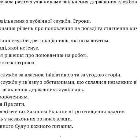
увала разом з учасниками звільнення державних службо
звільнення з публічної служби. Строки.
нання рішень про поновлення на посаді та стягнення ви
ної служби для працівників, які поза штатом.
і, якої не існує.
я рішення про поновлення на роботі.
ового контролю.
лужби за власною ініціативою та за угодою сторін.
ужби у зв’язку з обставинами, що склалися незалежно від
 звільнення державних службовців.
скороченням.
я Присяги.
ередбачених Законом України «Про очищення влади».
ь у незаконних органах влади.
вного Суду з кожного питання.