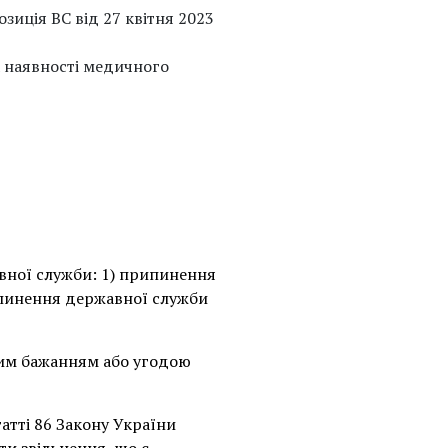
зиція ВС від 27 квітня 2023
а наявності медичного
вної служби: 1) припинення
ипинення державної служби
ним бажанням або угодою
тті 86 Закону України