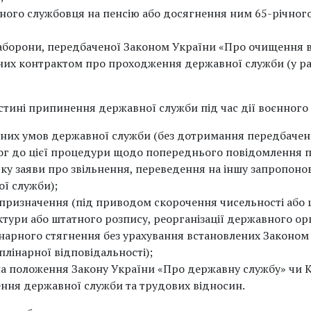
вного службовця на пенсію або досягнення ним 65-річного
 заборони, передбаченої Законом України «Про очищення 
ених контрактом про проходження державної служби (у раз
стині припинення державної служби під час дії воєнного 
стотних умов державної служби (без дотримання передбаче
г до цієї процедури щодо попереднього повідомлення п
ку заяви про звільнення, переведення на іншу запропонов
ї служби);
та призначення (під приводом скорочення чисельності або
ктури або штатного розпису, реорганізації державного орг
нарного стягнення без урахування встановлених Законом 
лінарної відповідальності);
 на положення Закону України «Про державну службу» чи 
ня державної служби та трудових відносин.