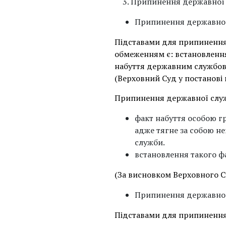
Припинення державної 
Припинення державної 
Підставами для припинення 
обмеженням є: встановлення
набуття державним службов
(Верховний Суд у постанові 
Припинення державної служб
факт набуття особою г
адже тягне за собою не
служби.
встановлення такого ф
(За висновком Верховного Су
Припинення державної с
Підставами для припинення д