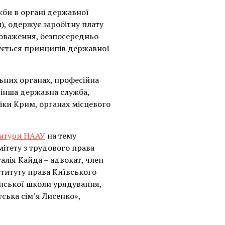
би в органі державної
), одержує заробітну плату
новаження, безпосередньо
мується принципів державної
льних органах, професійна
, інша державна служба,
іки Крим, органах місцевого
катури НААУ
на тему
мітету з трудового права
лія Кайда – адвокат, член
ституту права Київського
їнської школи урядування,
ська сім’я Лисенко»,