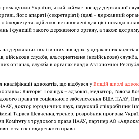
громадянин України, який займає посаду державної служ
гані, його апараті (секретаріаті) (далі – державний орган
го бюджету та здійснює встановлені для цієї посади пов
дань і функцій такого державного органу, а також дотри
ь на державних політичних посадах, у державних колегіа
ів, військова служба, альтернативна (невійськова) служба
них органах, служба в органах влади Автономної Республ
 кваліфікації адвокатів, що відбувся у
Вищій школі адво
овців»: Вікторія Поліщук – адвокат, медіатор, Голова Ко
дового права та соціального забезпечення ВША НААУ, Ната
 НААУ, доктор юридичних наук, науковий співробітник Ін
 імені Тараса Шевченка, тренер, розробник програм Укра
ен Комітету з трудового права НААУ, партнер АО «Адвокат
ового та господарського права.