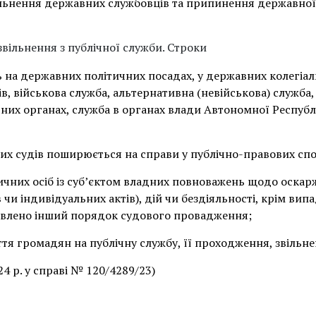
ільнення державних службовців та припинення державної
звільнення з публічної служби. Строки
ь на державних політичних посадах, у державних колегіа
ів, військова служба, альтернативна (невійськова) служба
них органах, служба в органах влади Автономної Республ
х судів поширюється на справи у публічно-правових спо
ичних осіб із суб’єктом владних повноважень щодо оскар
чи індивідуальних актів), дій чи бездіяльності, крім випа
овлено інший порядок судового провадження;
тя громадян на публічну службу, її проходження, звільне
4 р. у справі № 120/4289/23)