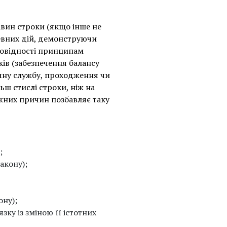
авин строки (якщо інше не
евних дій, демонструючи
дповідності принципам
ків (забезпечення балансу
лічну службу, проходження чи
ьш стислі строки, ніж на
ажних причин позбавляє таку
;
акону);
ону);
ку із зміною її істотних