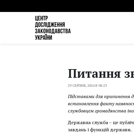
Питання з
29 СЕРПНЯ, 2024 В 08:23
Підставами для припинення де
встановлення факту наявност
службовцем громадянства іно
Державна служба – це публі
завдань і функцій держави.