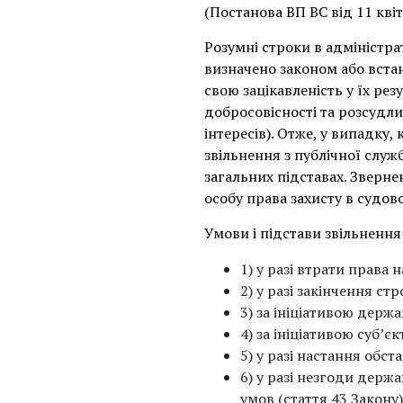
(Постанова ВП ВС від 11 кві
Розумні строки в адміністр
визначено законом або вста
свою зацікавленість у їх ре
добросовісності та розсудли
інтересів). Отже, у випадку
звільнення з публічної служ
загальних підставах. Зверне
особу права захисту в судов
Умови і підстави звільнення
1) у разі втрати права
2) у разі закінчення с
3) за ініціативою держ
4) за ініціативою суб’є
5) у разі настання обст
6) у разі незгоди держ
умов (стаття 43 Закону)