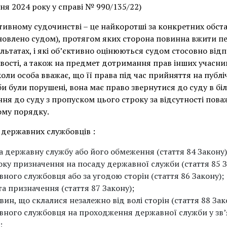
тня 2024 року у справі № 990/135/22)
ативному судочинстві – це найкоротші за конкретних обст
новлено судом), протягом яких сторона повинна вжити п
зультатах, і які об’єктивно оцінюються судом стосовно ві
вості, а також на предмет дотримання прав інших учасни
, коли особа вважає, що її права під час прийняття на пуб
би були порушені, вона має право звернутися до суду в біл
ння до суду з пропуском цього строку за відсутності пов
ому порядку.
 державних службовців :
 на державну службу або його обмеження (стаття 84 Закону)
троку призначення на посаду державної служби (стаття 85 З
авного службовця або за угодою сторін (стаття 86 Закону);
кта призначення (стаття 87 Закону);
авин, що склалися незалежно від волі сторін (стаття 88 Зак
авного службовця на проходження державної служби у зв’яз
;