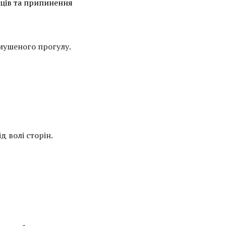
вців та припинення
мушеного прогулу.
 волі сторін.