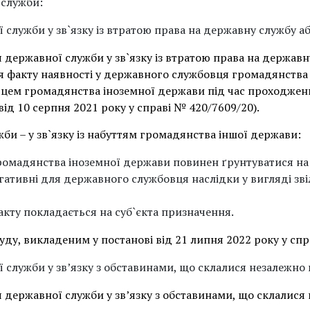
служби:
служби у зв`язку із втратою права на державну службу 
державної служби у зв`язку із втратою права на державн
 факту наявності у державного службовця громадянства
цем громадянства іноземної держави під час проходжен
від 10 серпня 2021 року у справі № 420/7609/20).
и – у зв`язку із набуттям громадянства іншої держави:
ромадянства іноземної держави повинен ґрунтуватися на 
гативні для державного службовця наслідки у вигляді зві
акту покладається на суб`єкта призначення.
ду, викладеним у постанові від 21 липня 2022 року у сп
лужби у зв’язку з обставинами, що склалися незалежно в
ержавної служби у зв’язку з обставинами, що склалися не