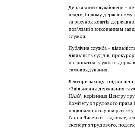
Державний службовець – це 
влади, іншому державному ор
за рахунок коштів державно
пов’язані з виконанням зав
служби.
Публічна служба – діяльніст
діяльність суддів, прокурор
патронатна служба в держав
самоврядування.
Лектори заходу з підвищення
«Звільнення державних служб
НААУ, керівниця Центру тру
Комітету з трудового права
національного університету
Ганна Лисенко – адвокат, чл
експерт з трудового, податк