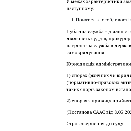
У межах характеристики зв
наступному:
Поняття та особливості 
Публічна служба – діяльніст
діяльність суддів, прокурор
патронатна служба в держав
самоврядування.
Юрисдикція адміністративни
1) спорах фізичних чи юрид
(нормативно-правових актів 
таких спорів законом встан
2) спорах з приводу прийнят
(Постанова СААС від 8.03.202
Строк звернення до суду: