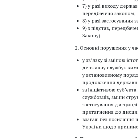
7) у разі виходу держа
передбачено законом;
8) у разі застосування
9) з підстав, передбач
Закону).
Основні порушення у ча
у зв’язку зі зміною і
державну службу» вимо
у встановленому поряд
продовження державно
за ініціативою суб’єк
службовців, зміни стру
застосування дисциплі
притягнення до дисцип
взагалі без посилання
України щодо припинен