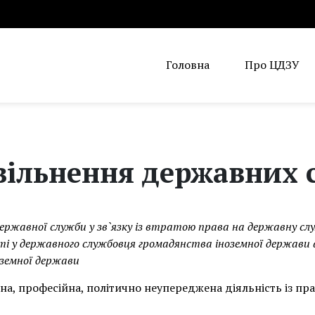
Головна
Про ЦДЗУ
вільнення державних 
ржавної служби у зв`язку із втратою права на державну слу
і у державного службовця громадянства іноземної держав
земної держави
чна, професійна, політично неупереджена діяльність із п