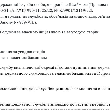
ержавної служби особи, яка раніше її займала (Правова по
0/21 а/п № К/ 990/11525/22, № К/9901/13119/22).
я державним службових обов’язків за станом здоров’я з
 Закону № 889-VIII).
служби за власною ініціативою та за угодою сторін
ільнення за угодою сторін
ення за власним бажанням
 службу визначено дві окремі підстави припинення держа
иви державного службовця за власним бажанням та 1) пр
 волевиявлення держслужбовця щодо звільнення за влас
ння державної служби відповідно до частини першої ста