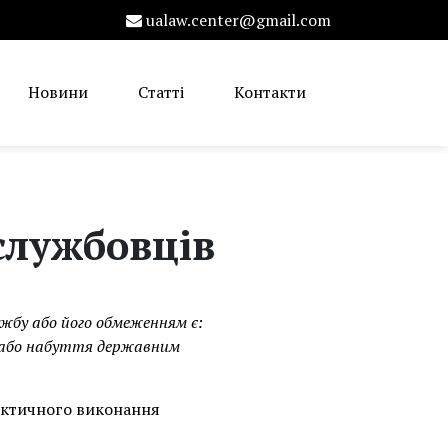
ualaw.center@gmail.com
Новини
Статті
Контакти
службовців
жбу або його обмеженням є:
и або набуття державним
рактичного виконання