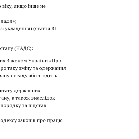
 віку, якщо інше не
влади»;
і укладення) (стаття 81
стану (НАДС):
них Законом України «Про
ро таку зміну та одержання
ану посаду або згоди на
 штату державних
ану, а також внаслідок
порядку та підстав
Кодексу законів про працю