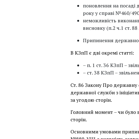
поновлення на посаді д
року у справі №460/490
неможливість виконанн
висновку (п.2 ч.1 ст. 88
Припинення державної 
В КЗпП є дві окремі статті:
– п. 1 ст. 36 КЗпП – зв
– ст. 38 КЗпП – звільн
Ст. 86 Закону Про державну
державної служби з ініціат
за угодою сторін.
Головний момент – чи було
сторін.
Основними умовами припине