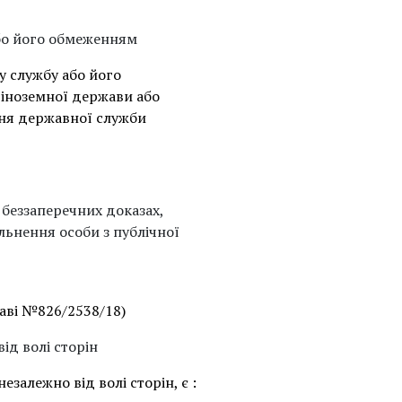
або його обмеженням
у службу або його
 іноземної держави або
ня державної служби
беззаперечних доказах,
льнення особи з публічної
раві №826/2538/18)
ід волі сторін
залежно від волі сторін, є :