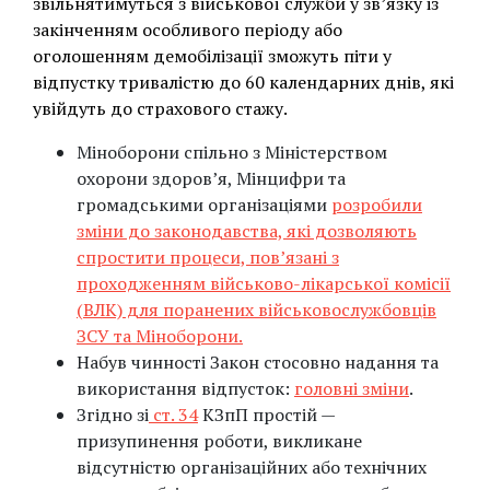
звільнятимуться з військової служби у зв’язку із
закінченням особливого періоду або
оголошенням демобілізації зможуть піти у
відпустку тривалістю до 60 календарних днів, які
увійдуть до страхового стажу.
Міноборони спільно з Міністерством
охорони здоров’я, Мінцифри та
громадськими організаціями
розробили
зміни до законодавства, які дозволяють
спростити процеси, пов’язані з
проходженням військово-лікарської комісії
(ВЛК) для поранених військовослужбовців
ЗСУ та Міноборони.
Набув чинності Закон стосовно надання та
використання відпусток:
головні зміни
.
Згідно зі
ст. 34
КЗпП простій —
призупинення роботи, викликане
відсутністю організаційних або технічних