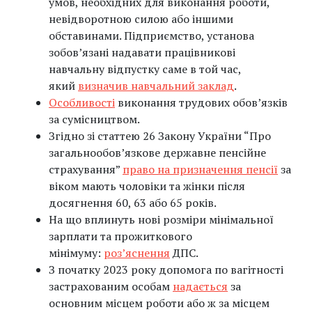
умов, необхідних для виконання роботи,
невідворотною силою або іншими
обставинами. Підприємство, установа
зобов’язані надавати працівникові
навчальну відпустку саме в той час,
який
визначив навчальний заклад
.
Особливості
виконання трудових обовʼязків
за сумісництвом.
Згідно зі статтею 26 Закону України “Про
загальнообов’язкове державне пенсійне
страхування”
право на призначення пенсії
за
віком мають чоловіки та жінки після
досягнення 60, 63 або 65 років.
На що вплинуть нові розміри мінімальної
зарплати та прожиткового
мінімуму:
роз’яснення
ДПС.
З початку 2023 року допомога по вагітності
застрахованим особам
надається
за
основним місцем роботи або ж за місцем