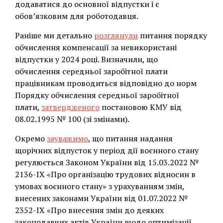
додаватися до основної відпустки і є
обов’язковим для роботодавця.
Раніше ми детально
розглянули
питання порядку
обчислення компенсації за невикористані
відпустки у 2024 році. Визначили, що
обчислення середньої заробітної плати
працівникам проводиться відповідно до норм
Порядку обчислення середньої заробітної
плати,
затвердженого
постановою КМУ від
08.02.1995 № 100 (зі змінами).
Окремо
зауважимо
, що питання надання
щорічних відпусток у період дії воєнного стану
регулюється Законом України від 15.03.2022 №
2136-IX «Про організацію трудових відносин в
умовах воєнного стану» з урахуванням змін,
внесених законами України від 01.07.2022 №
2352-IX «Про внесення змін до деяких
законодавчих актів України щодо оптимізації