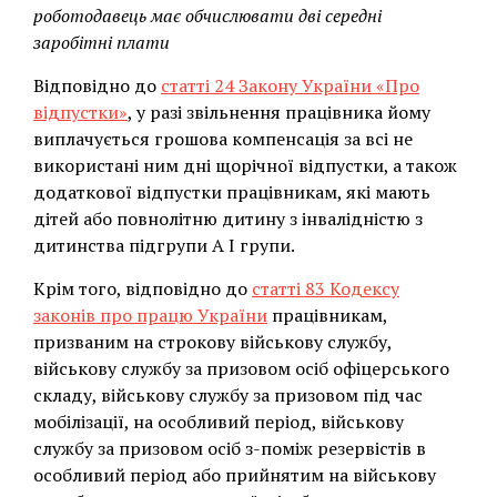
роботодавець має обчислювати дві середні
заробітні плати
Відповідно до
статті 24 Закону України «Про
відпустки»
, у разі звільнення працівника йому
виплачується грошова компенсація за всі не
використані ним дні щорічної відпустки, а також
додаткової відпустки працівникам, які мають
дітей або повнолітню дитину з інвалідністю з
дитинства підгрупи А I групи.
Крім того, відповідно до
статті 83 Кодексу
законів про працю України
працівникам,
призваним на строкову військову службу,
військову службу за призовом осіб офіцерського
складу, військову службу за призовом під час
мобілізації, на особливий період, військову
службу за призовом осіб з-поміж резервістів в
особливий період або прийнятим на військову