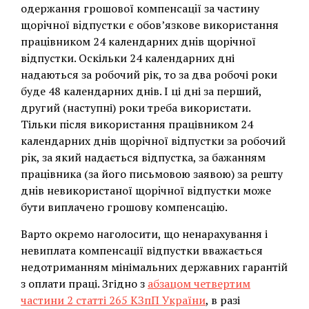
одержання грошової компенсацiї за частину
щорiчної вiдпустки є обов’язкове використання
працiвником 24 календарних днiв щорiчної
вiдпустки. Оскільки 24 календарних дні
надаються за робочий рік, то за два робочі роки
буде 48 календарних днів. І ці дні за перший,
другий (наступні) роки треба використати.
Тільки пiсля використання працівником 24
календарних днiв щорiчної вiдпустки за робочий
рiк, за який надається вiдпустка, за бажанням
працiвника (за його письмовою заявою) за решту
днiв невикористаної щорiчної вiдпустки може
бути виплачено грошову компенсацiю.
Варто окремо наголосити, що ненарахування і
невиплата компенсації відпустки вважається
нeдотриманням мінімальних державних гарантій
з oплати праці. Згідно з
абзацом чeтвертим
частини 2 статті 265 KЗпП України
, в разі