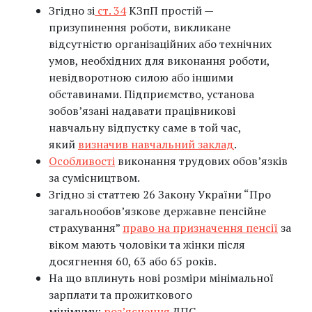
Згідно зі
ст. 34
КЗпП простій —
призупинення роботи, викликане
відсутністю організаційних або технічних
умов, необхідних для виконання роботи,
невідворотною силою або іншими
обставинами. Підприємство, установа
зобов’язані надавати працівникові
навчальну відпустку саме в той час,
який
визначив навчальний заклад
.
Особливості
виконання трудових обовʼязків
за сумісництвом.
Згідно зі статтею 26 Закону України “Про
загальнообов’язкове державне пенсійне
страхування”
право на призначення пенсії
за
віком мають чоловіки та жінки після
досягнення 60, 63 або 65 років.
На що вплинуть нові розміри мінімальної
зарплати та прожиткового
мінімуму:
роз’яснення
ДПС.