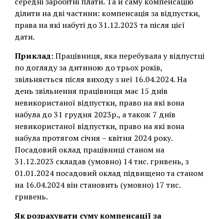
середні заробітні плати. Та й саму компенсацію
ділити на дві частини: компенсація за відпустки,
права на які набуті до 31.12.2023 та після цієї
дати.
Приклад:
Працівниця, яка перебувала у відпустці
по догляду за дитиною до трьох років,
звільняється після виходу з неї 16.04.2024. На
день звільнення працівниця має 15 днів
невикористаної відпустки, право на які вона
набула до 31 грудня 2023р., а також 7 днів
невикористаної відпустки, право на які вона
набула протягом січня – квітня 2024 року.
Посадовий оклад працівниці станом на
31.12.2023 складав (умовно) 14 тис. гривень, з
01.01.2024 посадовий оклад підвищено та станом
на 16.04.2024 він становить (умовно) 17 тис.
гривень.
Як розрахувати суму компенсації за