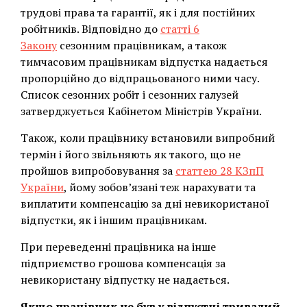
трудові права та гарантії, як і для постійних
робітників. Відповідно до
статті 6
Закону
сезонним працівникам, а також
тимчасовим працівникам відпустка надається
пропорційно до відпрацьованого ними часу.
Список сезонних робіт і сезонних галузей
затверджується Кабінетом Міністрів України.
Також, коли працівнику встановили випробний
термін і його звільняють як такого, що не
пройшов випробовування за
статтею 28 КЗпП
України
, йому зобов’язані теж нарахувати та
виплатити компенсацію за дні невикористаної
відпустки, як і іншим працівникам.
При переведенні працівника на інше
підприємство грошова компенсація за
невикористану відпустку не надається.
Якщо працівник не був у відпустці тривалий