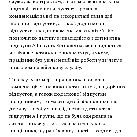
службу за контрактом, за їхнім бажанням та на
підставі заяви виплачується грошова
компенсація за всі не використані ними дні
щорічної відпустки, а також додаткової
відпустки працівникам, які мають дітей або
повнолітню дитину з інвалідністю з дитинства
підгрупи А I групи. Відповідна заява подається
не пізніше останнього дня місяця, в якому
працівник був увільнений від роботи у зв’язку з
призовом на військову службу.
Також у разі смерті працівника грошова
компенсація за не використані ним дні щорічних
відпусток, а також додаткової відпустки
працівникам, які мають дітей або повнолітню
дитину — особу з інвалідністю з дитинства
підгрупи А I групи, що не була одержана за
життя, виплачується членам сім’ї такого
працівника, а у разі їх відсутності — входить до