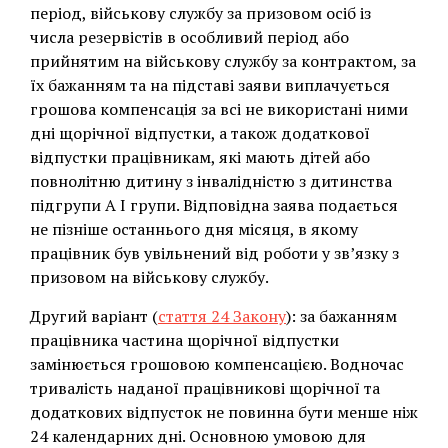
період, військову службу за призовом осіб із
числа резервістів в особливий період або
прийнятим на військову службу за контрактом, за
їх бажанням та на підставі заяви виплачується
грошова компенсація за всі не використані ними
дні щорічної відпустки, а також додаткової
відпустки працівникам, які мають дітей або
повнолітню дитину з інвалідністю з дитинства
підгрупи А I групи. Відповідна заява подається
не пізніше останнього дня місяця, в якому
працівник був увільнений від роботи у зв’язку з
призовом на військову службу.
Другий варіант (
стаття 24 Закону
): за бажанням
працівника частина щорічної відпустки
замінюється грошовою компенсацією. Водночас
тривалість наданої працівникові щорічної та
додаткових відпусток не повинна бути менше ніж
24 календарних дні. Основною умовою для