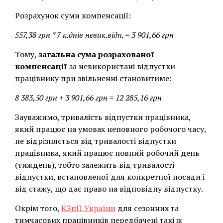
Розрахунок суми компенсації:
557,38 грн * 7 к.днів невик.відп. = 3 901,66 грн
Тому,
загальна сума розрахованої
компенсації
за невикористані відпустки
працівнику при звільненні становитиме:
8 383,50 грн + 3 901,66 грн = 12 285,16 грн
Зауважимо, тривалість відпустки працівника,
який працює на умовах неповного робочого часу,
не відрізняється від тривалості відпустки
працівника, який працює повний робочий день
(тиждень), тобто залежить від тривалості
відпустки, встановленої для конкретної посади і
від стажу, що дає право на відповідну відпустку.
Окрім того,
КЗпП України
для сезонних та
тимчасових працівників передбачені такі ж