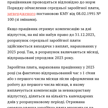
працівникам проводиться відповідно до норм
Порядку обчислення середньої заробітної плати,
затвердженого
постановою КМУ від 08.02.1995 №
100 (зі змінами).
Якщо працівник отримує компенсацію за дні
відпусток, на які він набув право до 31.12.2023,
розрахунок середньої заробітної плати
здійснюється виходячи з виплат, нарахованих у
2023 році. Так, в розрахунок включаються місяці,
відпрацьовані упродовж 2023 року.
Заробітна плата, нарахована працівнику у 2023
році (за фактично відпрацьований час з 1 січня
або з першого числа місяця після оформлення на
роботу до першого числа місяця, в якому
виплачується компенсація за невикористану
відпустку), ділиться на кількість календарних
днів у розрахунковому періоді. Отримана
середньоденна заробітна плата множиться на