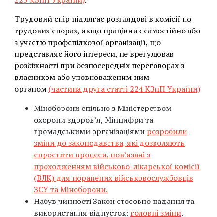
223 КЗпП України)
.
Трудовий спір підлягає розглядові в комісії по
трудових спорах, якщо працівник самостійно або
з участю профспілкової організації, що
представляє його інтереси, не врегулював
розбіжності при безпосередніх переговорах з
власником або уповноваженим ним
органом
(частина друга статті 224 КЗпП України)
.
Міноборони спільно з Міністерством
охорони здоров’я, Мінцифри та
громадськими організаціями
розробили
зміни до законодавства, які дозволяють
спростити процеси, пов’язані з
проходженням військово-лікарської комісії
(ВЛК) для поранених військовослужбовців
ЗСУ та Міноборони.
Набув чинності Закон стосовно надання та
використання відпусток:
головні зміни
.