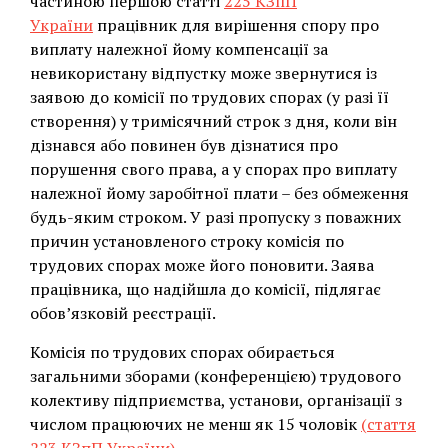
частиною першою статті
225 КЗпП
України
працівник для вирішення спору про
виплату належної йому компенсації за
невикористану відпустку може звернутися із
заявою до комісії по трудових спорах (у разі її
створення) у тримісячний строк з дня, коли він
дізнався або повинен був дізнатися про
порушення свого права, а у спорах про виплату
належної йому заробітної плати – без обмеження
будь-яким строком. У разі пропуску з поважних
причин установленого строку комісія по
трудових спорах може його поновити. Заява
працівника, що надійшла до комісії, підлягає
обов’язковій реєстрації.
Комісія по трудових спорах обирається
загальними зборами (конференцією) трудового
колективу підприємства, установи, організації з
числом працюючих не менш як 15 чоловік
(стаття