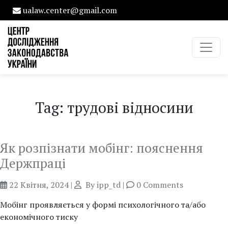
ualaw.center@gmail.com
Tag: трудові відносини
Як розпізнати мобінг: пояснення
Держпраці
22 Квітня, 2024
|
By
ipp_td
|
0 Comments
Мобінг проявляється у формі психологічного та/або
економічного тиску