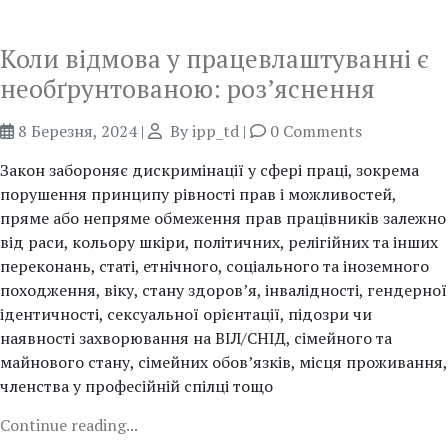
Коли відмова у працевлаштуванні є
необґрунтованою: роз’яснення
8 Березня, 2024
|
By
ipp_td
|
0 Comments
Закон забороняє дискримінації у сфері праці, зокрема
порушення принципу рівності прав і можливостей,
пряме або непряме обмеження прав працівників залежно
від раси, кольору шкіри, політичних, релігійних та інших
переконань, статі, етнічного, соціального та іноземного
походження, віку, стану здоров’я, інвалідності, гендерної
ідентичності, сексуальної орієнтації, підозри чи
наявності захворювання на ВІЛ/СНІД, сімейного та
майнового стану, сімейних обов’язків, місця проживання,
членства у професійній спілці тощо
Continue reading...