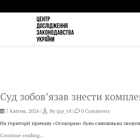
Суд зобов’язав знести компле
7 Квітня, 2026
|
By
ipp_td
|
0 Comments
На території причалу «Осокорки» було самовільно зведе
Continue reading...