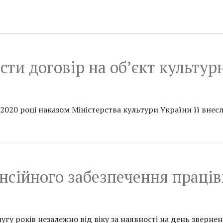
сти договір на об’єкт культу
 у 2020 році наказом Міністерства культури України її вн
енсійного забезпечення праці
гу років незалежно від віку за наявності на день звернен