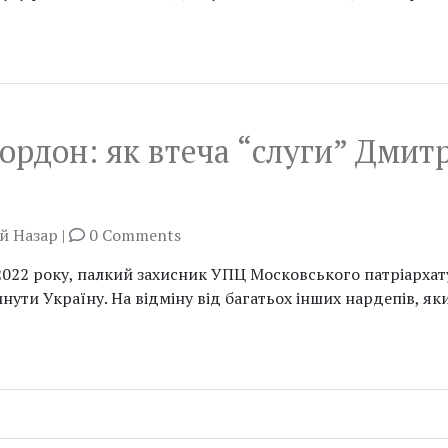
кордон: як втеча “слуги” Дми
й Назар
|
0 Comments
 2022 року, палкий захисник УПЦ Московського патріархат
ути Україну. На відміну від багатьох інших нардепів, яки