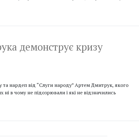
трука демонструє кризу
у та нардеп від “Слуги народу” Артем Дмитрук, якого
х ні в чому не підозрювали і які не відзначились