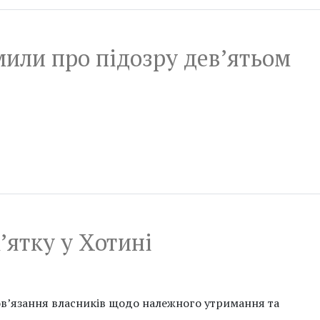
мили про підозру дев’ятьом
’ятку у Хотині
ов’язання власників щодо належного утримання та