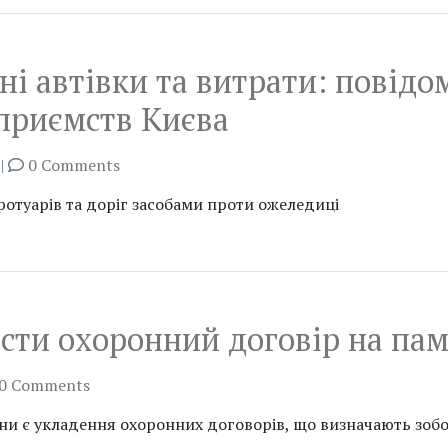
і автівки та витрати: повідо
приємств Києва
|
0 Comments
отуарів та доріг засобами проти ожеледиці
сти охоронний договір на пам
0 Comments
ни є укладення охоронних договорів, що визначають зоб