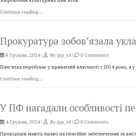
збереження культурних пам’яток
Continue reading...
Прокуратура зобов’язала укла
8 Грудня, 2024
|
By
ipp_td
|
0 Comments
Пам’ятка перебуває у приватній власності з 2014 року, а
Continue reading...
У ПФ нагадали особливості п
4 Грудня, 2024
|
By
ipp_td
|
0 Comments
Прокурори мають право на пенсійне забезпечення за вислу