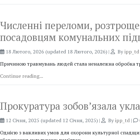
Численні переломи, розтрощен
посадовцям комунальних під
18 Лютого, 2026
(updated 18 Лютого, 2026)
|
By
ipp_td
Причиною травмувань людей стала неналежна обробка тр
Continue reading...
Прокуратура зобов’язала укла
12 Січня, 2025
(updated 12 Січня, 2025)
|
By
ipp_td
|
Однією з важливих умов для охорони культурної спадщи