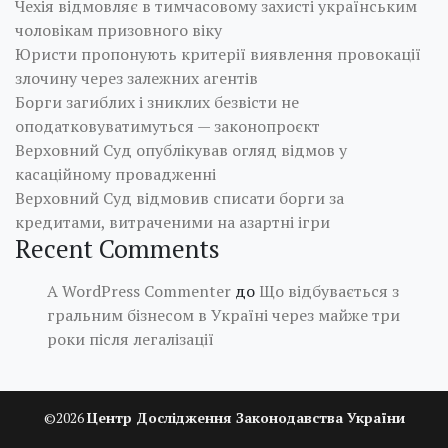
Чехія відмовляє в тимчасовому захисті українським
чоловікам призовного віку
Юристи пропонують критерії виявлення провокації
злочину через залежних агентів
Борги загиблих і зниклих безвісти не
оподатковуватимуться — законопроєкт
Верховний Суд опублікував огляд відмов у
касаційному провадженні
Верховний Суд відмовив списати борги за
кредитами, витраченими на азартні ігри
Recent Comments
A WordPress Commenter
до
Що відбувається з
гральним бізнесом в Україні через майже три
роки після легалізації
©
2026
Центр Дослідження Законодавства України