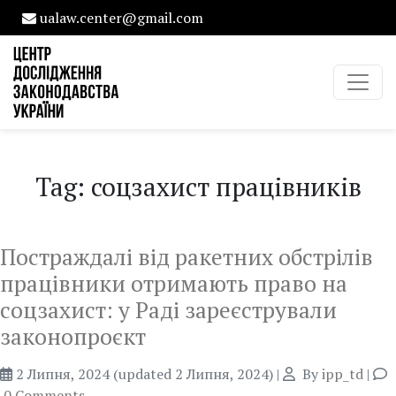
ualaw.center@gmail.com
Tag: соцзахист працівників
Постраждалі від ракетних обстрілів
працівники отримають право на
соцзахист: у Раді зареєстрували
законопроєкт
2 Липня, 2024
(updated 2 Липня, 2024)
|
By
ipp_td
|
0 Comments