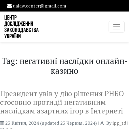
ualaw.center@gmail.com
Tag: негативні наслідки онлайн-
казино
Президент увів у дію рішення РНБО
стосовно протидії негативним
наслідкам азартних ігор в Інтернеті
23 Квітня, 2024
(updated 23 Червня, 2024)
|
By
ipp_td
|