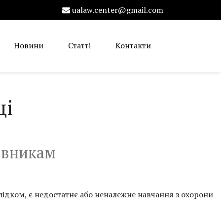
ualaw.center@gmail.com
Новини
Статті
Контакти
ці
івникам
лідком, є недостатнє або неналежне навчання з охорони