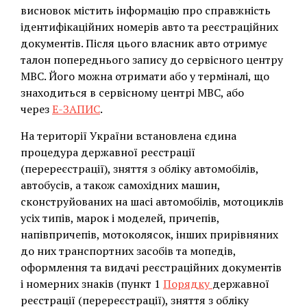
висновок містить інформацію про справжність
ідентифікаційних номерів авто та реєстраційних
документів. Після цього власник авто отримує
талон попереднього запису до сервісного центру
МВС. Його можна отримати або у терміналі, що
знаходиться в сервісному центрі МВС, або
через
Е-ЗАПИС
.
На території України встановлена єдина
процедура державної реєстрації
(перереєстрації), зняття з обліку автомобілів,
автобусів, а також самохідних машин,
сконструйованих на шасі автомобілів, мотоциклів
усіх типів, марок і моделей, причепів,
напівпричепів, мотоколясок, інших прирівняних
до них транспортних засобів та мопедів,
оформлення та видачі реєстраційних документів
і номерних знаків (пункт 1
Порядку
державної
реєстрації (перереєстрації), зняття з обліку