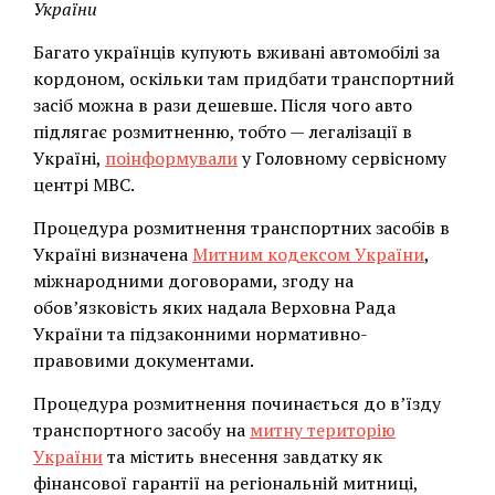
України
Багато українців купують вживані автомобілі за
кордоном, оскільки там придбати транспортний
засіб можна в рази дешевше. Після чого авто
підлягає розмитненню, тобто — легалізації в
Україні,
поінформували
у Головному сервісному
центрі МВС.
Процедура розмитнення транспортних засобів в
Україні визначена
Митним кодексом України
,
міжнародними договорами, згоду на
обов’язковість яких надала Верховна Рада
України та підзаконними нормативно-
правовими документами.
Процедура розмитнення починається до в’їзду
транспортного засобу на
митну територію
України
та містить внесення завдатку як
фінансової гарантії на регіональній митниці,