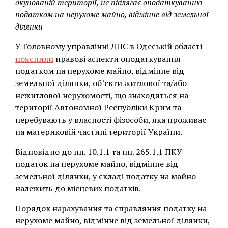
окупованій території, не підлягає оподаткуванню
податком на нерухоме майно, відмінне від земельної
ділянки
У Головному управлінні ДПС в Одеській області
пояснили
правові аспекти оподаткування
податком на нерухоме майно, відмінне від
земельної ділянки, об’єкти житлової та/або
нежитлової нерухомості, що знаходяться на
території Автономної Республіки Крим та
перебувають у власності фізособи, яка проживає
на материковій частині території України.
Відповідно до пп. 10.1.1 та пп. 265.1.1 ПКУ
податок на нерухоме майно, відмінне від
земельної ділянки, у складі податку на майно
належить до місцевих податків.
Порядок нарахування та справляння податку на
нерухоме майно, відмінне від земельної ділянки,