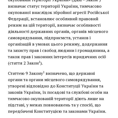
визначає статус території України, тимчасово
окупованої внаслідок збройної агресії Російської
Федерації, встановлює особливий правовий
режим на цій території, визначає особливості
діяльності державних органів, органів місцевого
самоврядування, підприємств, установ і
організацій в умовах цього режиму, додержання
та захисту прав і свобод людини і громадянина, а
також прав і законних інтересів юридичних осіб
1
(стаття 2 Закон
).
1
Статтею 9 Закону
визначено, що державні
органи та органи місцевого самоврядування,
утворені відповідно до Конституції України та
законів України, їх посадові та службові особи на
тимчасово окупованій території діють лише на
підставі, у межах повноважень та у спосіб, що
передбачені Конституцією та законами України.