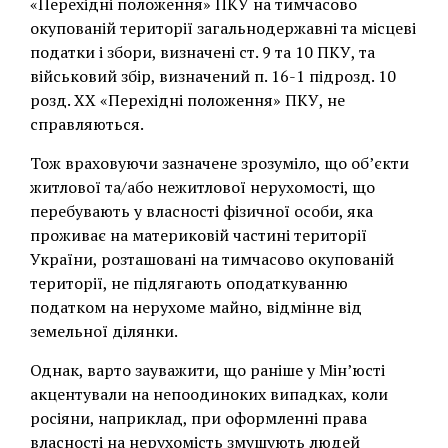
«Перехідні положення» ПКУ на тимчасово
окупованій території загальнодержавні та місцеві
податки і збори, визначені ст. 9 та 10 ПКУ, та
військовий збір, визначений п. 16-1 підрозд. 10
розд. ХХ «Перехідні положення» ПКУ, не
справляються.
Тож враховуючи зазначене зрозуміло, що об’єкти
житлової та/або нежитлової нерухомості, що
перебувають у власності фізичної особи, яка
проживає на материковій частині території
України, розташовані на тимчасово окупованій
території, не підлягають оподаткуванню
податком на нерухоме майно, відмінне від
земельної ділянки.
Однак, варто зауважити, що раніше у Мін’юсті
акцентували на непоодиноких випадках, коли
росіяни, наприклад, при оформленні права
власності на нерухомість змушують людей