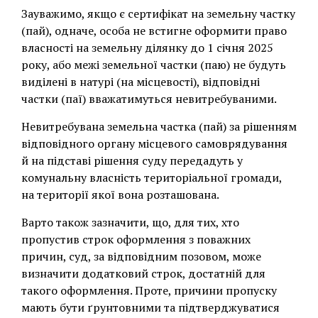
Зауважимо, якщо є сертифікат на земельну частку
(пай), одначе, особа не встигне оформити право
власності на земельну ділянку до 1 січня 2025
року, або межі земельної частки (паю) не будуть
виділені в натурі (на місцевості), відповідні
частки (паї) вважатимуться невитребуваними.
Невитребувана земельна частка (пай) за рішенням
відповідного органу місцевого самоврядування
й на підставі рішення суду передадуть у
комунальну власність територіальної громади,
на території якої вона розташована.
Варто також зазначити, що, для тих, хто
пропустив строк оформлення з поважних
причин, суд, за відповідним позовом, може
визначити додатковий строк, достатній для
такого оформлення. Проте, причини пропуску
мають бути ґрунтовними та підтверджуватися