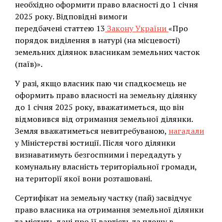
необхідно оформити право власності до 1 січня
2025 року. Відповідні вимоги
передбачені статтею 13
Закону України
«Про
порядок виділення в натурі (на місцевості)
земельних ділянок власникам земельних часток
(паїв)».
У разі, якщо власник паю чи спадкоємець не
оформить право власності на земельну ділянку
до 1 січня 2025 року, вважатиметься, що він
відмовився від отримання земельної ділянки.
Земля вважатиметься невитребуваною,
нагадали
у Міністерстві юстиції. Після чого ділянки
визнаватимуть безгоспними і передадуть у
комунальну власність територіальної громади,
на території якої вони розташовані.
Сертифікат на земельну частку (пай) засвідчує
право власника на отримання земельної ділянки
та містить дані про її вартість та площу в