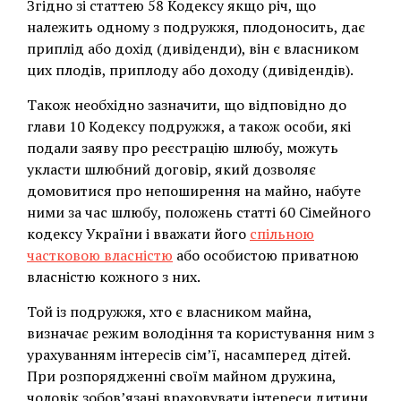
Згідно зі статтею 58 Кодексу якщо річ, що
належить одному з подружжя, плодоносить, дає
приплід або дохід (дивіденди), він є власником
цих плодів, приплоду або доходу (дивідендів).
Також необхідно зазначити, що відповідно до
глави 10 Кодексу подружжя, а також особи, які
подали заяву про реєстрацію шлюбу, можуть
укласти шлюбний договір, який дозволяє
домовитися про непоширення на майно, набуте
ними за час шлюбу, положень статті 60 Сімейного
кодексу України і вважати його
спільною
частковою власністю
або особистою приватною
власністю кожного з них.
Той із подружжя, хто є власником майна,
визначає режим володіння та користування ним з
урахуванням інтересів сім’ї, насамперед дітей.
При розпорядженні своїм майном дружина,
чоловік зобов’язані враховувати інтереси дитини,