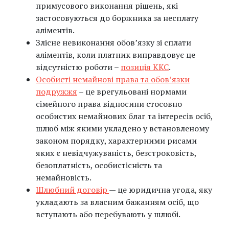
примусового виконання рішень, які
застосовуються до боржника за несплату
аліментів.
Злісне невиконання обов’язку зі сплати
аліментів, коли платник виправдовує це
відсутністю роботи –
позиція ККС
.
Особисті немайнові права та обов’язки
подружжя
– це врегульовані нормами
сімейного права відносини стосовно
особистих немайнових благ та інтересів осіб,
шлюб між якими укладено у встановленому
законом порядку, характерними рисами
яких є невідчужуваність, безстроковість,
безоплатність, особистісність та
немайновість.
Шлюбний договір
— це юридична угода, яку
укладають за власним бажанням осіб, що
вступають або перебувають у шлюбі.