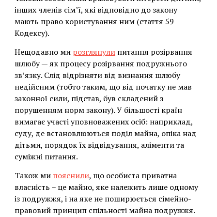
інших членів сім’ї, які відповідно до закону
мають право користування ним (стаття 59
Кодексу).
Нещодавно ми
розглянули
питання розірвання
шлюбу — як процесу розірвання подружнього
зв’язку. Слід відрізняти від визнання шлюбу
недійсним (тобто таким, що від початку не мав
законної сили, підстав, був складений з
порушенням норм закону). У більшості країн
вимагає участі уповноважених осіб: наприклад,
суду, де встановлюються поділ майна, опіка над
дітьми, порядок їх відвідування, аліменти та
суміжні питання.
Також ми
пояснили
, що особиста приватна
власність – це майно, яке належить лише одному
із подружжя, і на яке не поширюється сімейно-
правовий принцип спільності майна подружжя.