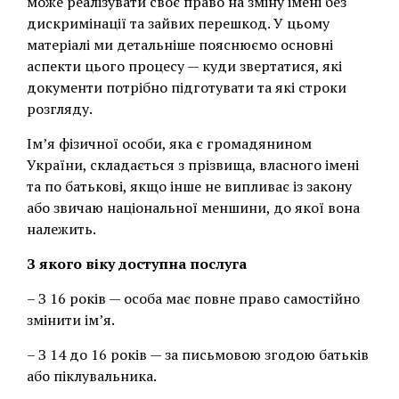
може реалізувати своє право на зміну імені без
дискримінації та зайвих перешкод. У цьому
матеріалі ми детальніше пояснюємо основні
аспекти цього процесу — куди звертатися, які
документи потрібно підготувати та які строки
розгляду.
Ім’я фізичної особи, яка є громадянином
України, складається з прізвища, власного імені
та по батькові, якщо інше не випливає із закону
або звичаю національної меншини, до якої вона
належить.
З якого віку доступна послуга
– З 16 років — особа має повне право самостійно
змінити ім’я.
– З 14 до 16 років — за письмовою згодою батьків
або піклувальника.