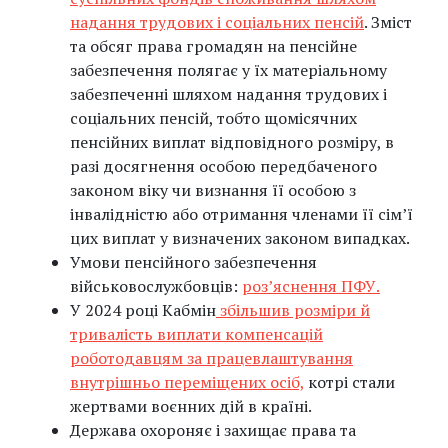
надання трудових і соціальних пенсій
. Зміст
та обсяг права громадян на пенсійне
забезпечення полягає у їх матеріальному
забезпеченні шляхом надання трудових і
соціальних пенсій, тобто щомісячних
пенсійних виплат відповідного розміру, в
разі досягнення особою передбаченого
законом віку чи визнання її особою з
інвалідністю або отримання членами її сім’ї
цих виплат у визначених законом випадках.
Умови пенсійного забезпечення
військовослужбовців:
роз’яснення ПФУ.
У 2024 році Кабмін
збільшив розміри й
тривалість виплати компенсацій
роботодавцям за працевлаштування
внутрішньо переміщених осіб,
котрі стали
жертвами воєнних дій в країні.
Держава охороняє і захищає права та