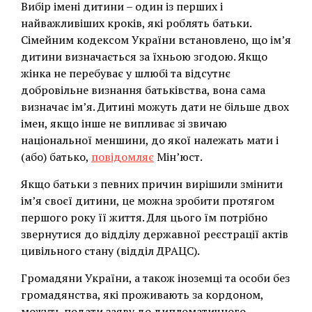
Вибір імені дитини – один із перших і
найважливіших кроків, які роблять батьки.
Сімейним кодексом України встановлено, що ім’я
дитини визначається за їхньою згодою. Якщо
жінка не перебуває у шлюбі та відсутнє
добровільне визнання батьківства, вона сама
визначає ім’я. Дитині можуть дати не більше двох
імен, якщо інше не випливає зі звичаю
національної меншини, до якої належать мати і
(або) батько,
повідомляє
Мін’юст.
Якщо батьки з певних причин вирішили змінити
ім’я своєї дитини, це можна зробити протягом
першого року її життя. Для цього їм потрібно
звернутися до відділу державної реєстрації актів
цивільного стану (відділ ДРАЦС).
Громадяни України, а також іноземці та особи без
громадянства, які проживають за кордоном,
можуть подати заяву до дипломатичного