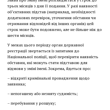
Заява про зміну імені розглядається у строк до
трьох місяців з дня її подання. У разі наявності
об’єктивних підстав (наприклад, необхідності
додаткових перевірок, уточнення обставин чи
отримання відповідей від інших органів) цей
строк може бути подовжено, але не більше ніж до
шести місяців.
У межах цього періоду орган державної
реєстрації звертається із запитами до
Національної поліції, щоб перевірити наявність
обставин, які можуть стати підставою для
відмови у зміні імені. Зокрема, йдеться про:
– відкриті кримінальні провадження щодо
заявника;
– непогашену або незняту судимість;
– перебування у розшуку;