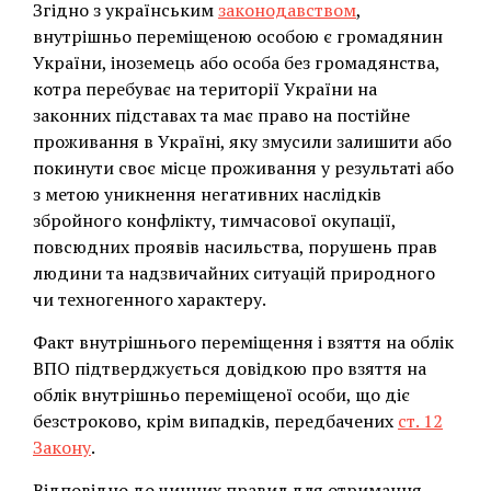
Згідно з українським
законодавством
,
внутрішньо переміщеною особою є громадянин
України, іноземець або особа без громадянства,
котра перебуває на території України на
законних підставах та має право на постійне
проживання в Україні, яку змусили залишити або
покинути своє місце проживання у результаті або
з метою уникнення негативних наслідків
збройного конфлікту, тимчасової окупації,
повсюдних проявів насильства, порушень прав
людини та надзвичайних ситуацій природного
чи техногенного характеру.
Факт внутрішнього переміщення і взяття на облік
ВПО підтверджується довідкою про взяття на
облік внутрішньо переміщеної особи, що діє
безстроково, крім випадків, передбачених
ст. 12
Закону
.
Відповідно до чинних правил для отримання