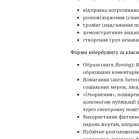
відправка погрозливих 
розповсюдження (спам)
тролінг (надсилання по
демонстративне видален
створення груп ненави
Форми кібербулінгу за класи
Образа (англ.
flaming
):
образливих коментарів,
Домагання (англ.
haras
соціальних мереж, люд
«Очорнення», поширенн
допомогою публікації ф
через електронну пошт
Використання фіктивног
пароль жертви, наприк
Публічне розголошення