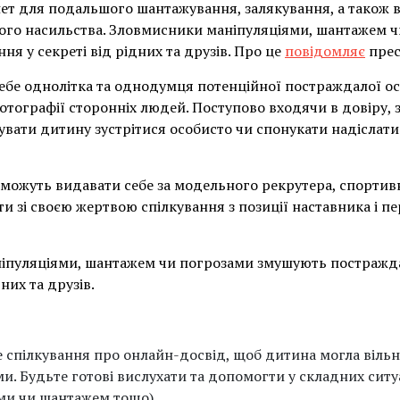
нет для подальшого шантажування, залякування, а також 
ного насильства. Зловмисники маніпуляціями, шантажем 
ня у секреті від рідних та друзів. Про це
повідомляє
прес
ебе однолітка та однодумця потенційної постраждалої о
фотографії сторонніх людей. Поступово входячи в довіру,
ати дитину зустрітися особисто чи спонукати надіслати 
можуть видавати себе за модельного рекрутера, спортив
и зі своєю жертвою спілкування з позиції наставника і п
іпуляціями, шантажем чи погрозами змушують постражда
них та друзів.
 спілкування про онлайн-досвід, щоб дитина могла віль
и. Будьте готові вислухати та допомогти у складних сит
ми чи шантажем тощо).