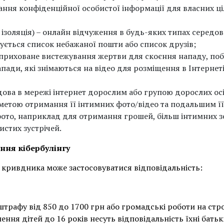
ння конфіденційної особистої інформації для власних ці
 ізоляція) – онлайн відчуження в будь-яких типах середо
ується список небажаної пошти або список друзів;
 приховане вистежування жертви для скоєння нападу, поб
напади, які знімаються на відео для розміщення в Інтерне
ова в мережі інтернет дорослим або групою дорослих осіб
 метою отримання її інтимних фото/відео та подальшим 
то, наприклад для отримання грошей, більш інтимних з
стих зустрічей.
ння кібербулінгу
о кривдника може застосовуватися відповідальність:
трафу від 850 до 1700 грн або громадські роботи на строк
ння дітей до 16 років несуть відповідальність їхні батьки