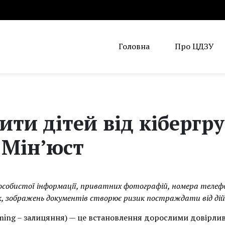
Головна
Про ЦДЗУ
ити дітей від кібергру
 Мін’юст
особистої інформації, приватних фотографій, номера телеф
к, зображень документів створює ризик постраждати від дій
oming – залицяння) — це встановлення дорослими довірлив