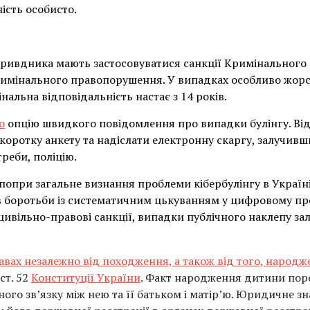
ність особисто.
кривдника мають застосовуватися санкції Кримінального 
кримінального правопорушення. У випадках особливо жо
альна відповідальність настає з 14 років.
о
опцію швидкого повідомлення про випадки булінгу. Від
 коротку анкету та надіслати електронну скаргу, залучив
треби, поліцію.
 попри загальне визнання проблеми кібербулінгу в Україн
 боротьби із систематичним цькуванням у цифровому про
 цивільно-правові санкції, випадки публічного наклепу 
правах незалежно від походження, а також від того, народж
ст. 52
Конституції України
. Факт народження дитини по
ного зв’язку між нею та її батьком і матір’ю. Юридичне 