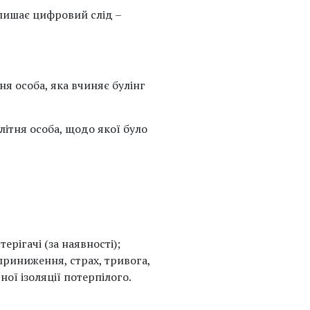
залишає цифровий слід –
ня особа, яка вчиняє булінг
літня особа, щодо якої було
ерігачі (за наявності);
приниження, страх, тривога,
ої ізоляції потерпілого.