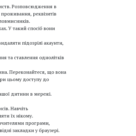
омств. Розповсюдження в
 проживання, реквізитів
ловмисників.
ах. У такий спосіб вони
видаляти підозрілі акаунти,
ння та ставлення однолітків
ина. Переконайтеся, що вона
при цьому доступу до
ашої дитини в мережі.
сів. Навчіть
яти їх нікому.
 вчителями програми,
ідні закладки у браузері.