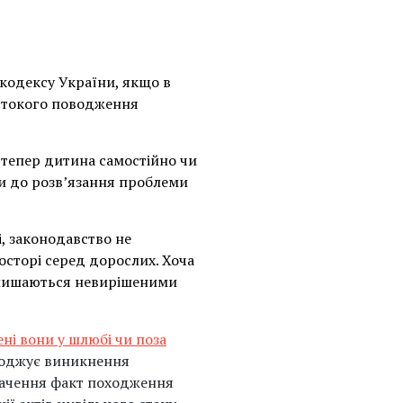
кодексу України, якщо в
рстокого поводження
тепер дитина самостійно чи
ши до розв’язання проблеми
і, законодавство не
сторі серед дорослих. Хоча
залишаються невирішеними
ені вони у шлюбі чи поза
роджує виникнення
значення факт походження