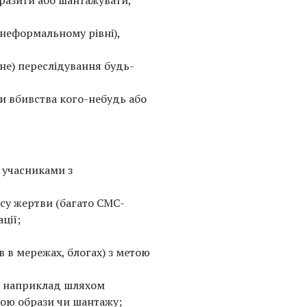
бразити або шантажувати,
а неформальному рівні),
ьне) переслідування будь-
зи вбивства кого-небудь або
 учасниками з
су жертви (багато СМС-
ції;
в в мережах, блогах) з метою
ї, наприклад шляхом
тою образи чи шантажу;