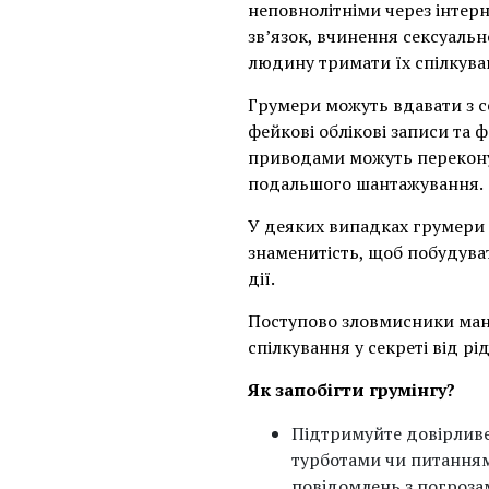
неповнолітніми через інтер
зв’язок, вчинення сексуаль
людину тримати їх спілкуван
Грумери можуть вдавати з с
фейкові облікові записи та 
приводами можуть переконув
подальшого шантажування.
У деяких випадках грумери 
знаменитість, щоб побудуват
дії.
Поступово зловмисники ман
спілкування у секреті від рід
Як запобігти грумінгу?
Підтримуйте довірливе
турботами чи питанням
повідомлень з погроза