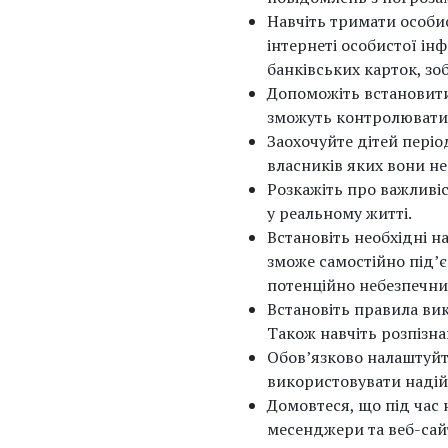
Навчіть тримати особи
інтернеті особистої ін
банківських карток, з
Допоможіть встановити 
зможуть контролювати 
Заохочуйте дітей періо
власників яких вони не
Розкажіть про важливіс
у реальному житті.
Встановіть необхідні н
зможе самостійно під’
потенційно небезпечних
Встановіть правила вик
Також навчіть розпізна
Обов’язково налаштуйте
використовувати надійні
Домовтеся, що під час
месенджери та веб-сайт