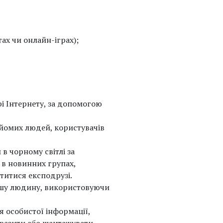
ах чи онлайн-іграх);
рі Інтернету, за допомогою
айомих людей, користувачів
в чорному світлі за
 в новинних групах,
титися експодрузі.
іншу людину, використовуючи
я особистої інформації,