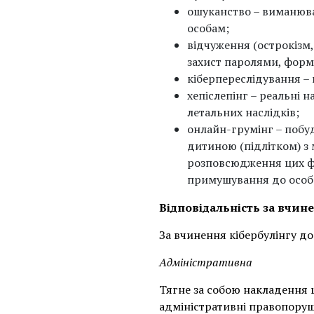
ошуканство – виманюва
особам;
відчуження (острокізм,
захист паролями, форм
кіберпереслідування –
хепіслепінг – реальні 
летальних наслідків;
онлайн-грумінг – побуд
дитиною (підлітком) з
розповсюдження цих фо
примушування до особи
Відповідальність за вчине
За вчинення кібербулінгу д
Адміністративна
Тягне за собою накладення ш
адміністративні правопоруше