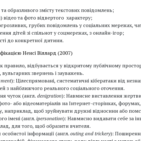
та образливого змісту текстових повідомлень;
 відео та фото відвертого характеру;
грозливих, грубих повідомлень у соціальних мережах, чат
ня дітей зі спільнот у соцмережах, з онлайн-ігор;
сті до конкретної дитини.
фікацією Ненсі Віллард (2007)
 Як правило, відбувається у відкритому публічному просто
 вульгарних звернень і зауважень.
sment
): Цілеспрямовані, систематичні кібератаки від незн
ей з найближчого реального соціального оточення.
я чуток (англ.
denigration
): Навмисне виставлення жертви 
ото- або відеоматеріалів на Інтернет-сторінках, форумах,
у, наприклад, щоб зруйнувати дружні відносини або помс
о імені (англ.
ipersonation
): Навмисно видавати себе за 
лад, для того, щоб образити вчителя.
 особистої інформації (англ.
outing and trickery
): Поширенн