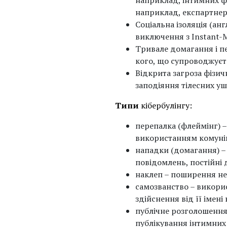
наприклад, інтимних фо
наприклад, експартнер
Соціальна ізоляція (анг
виключення з Instant-Me
Тривале домагання і п
кого, що супроводжуєт
Відкрита загроза фізич
заподіяння тілесних у
Типи
кібербулінгу:
перепалка (флеймінг) 
використанням комуніка
нападки (домагання) –
повідомлень, постійні 
наклеп – поширення не
самозванство – викорис
здійснення від її імені
публічне розголошення
публікування інтимних 