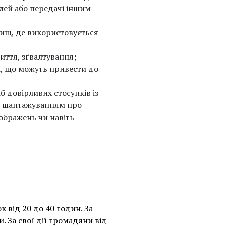
лей або передачі іншим
вищ, де використовується
иття, зґвалтування;
ті, що можуть привести до
 довірливих стосунків із
її шантажуванням про
ображень чи навіть
 від 20 до 40 годин. За
. За свої дії громадяни від