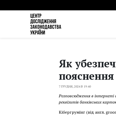
Як убезпеч
пояснення
7 ГРУДНЯ, 2024 В 19:40
Розповсюдження в інтернеті 
реквізитів банківських карто
Кібергрумінг (від англ. gro