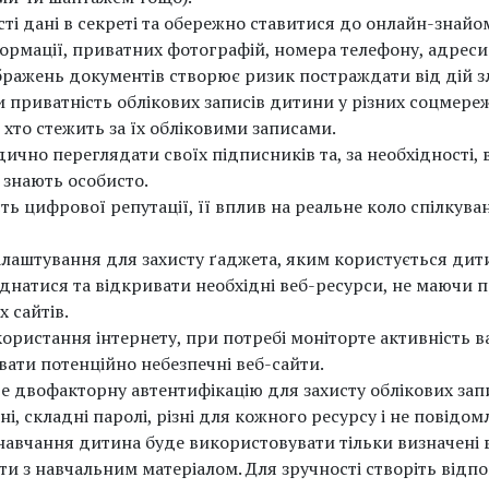
сті дані в секреті та обережно ставитися до онлайн-знай
формації, приватних фотографій, номера телефону, адреси
ображень документів створює ризик постраждати від дій з
приватність облікових записів дитини у різних соцмереж
хто стежить за їх обліковими записами.
дично переглядати своїх підписників та, за необхідності, 
 знають особисто.
ть цифрової репутації, її вплив на реальне коло спілкува
алаштування для захисту ґаджета, яким користується дит
єднатися та відкривати необхідні веб-ресурси, не маючи 
 сайтів.
ористання інтернету, при потребі моніторте активність в
вати потенційно небезпечні веб-сайти.
 двофакторну автентифікацію для захисту облікових запи
, складні паролі, різні для кожного ресурсу і не повідомл
 навчання дитина буде використовувати тільки визначені
и з навчальним матеріалом. Для зручності створіть відпов