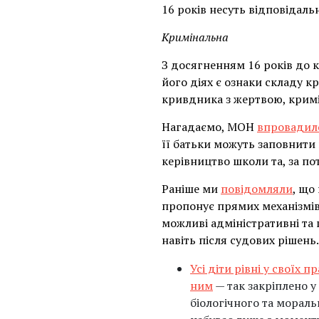
16 років несуть відповідаль
Кримінальна
З досягненням 16 років до 
його діях є ознаки складу 
кривдника з жертвою, кримін
Нагадаємо, МОН
впровадил
її батьки можуть заповнити
керівництво школи та, за по
Раніше ми
повідомляли
, що
пропонує прямих механізмів
можливі адміністративні та
навіть після судових рішень.
Усі діти рівні у своїх 
ним
— так закріплено у 
біологічного та мораль