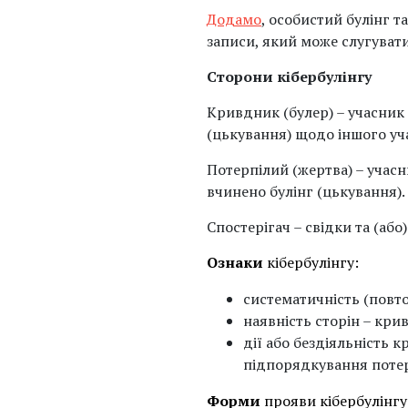
Додамо
, особистий булінг т
записи, який може слугуват
Сторони кібербулінгу
Кривдник (булер) – учасник 
(цькування) щодо іншого уч
Потерпілий (жертва) – учасн
вчинено булінг (цькування).
Спостерігач – свідки та (або
Ознаки
кібербулінгу:
систематичність (повто
наявність сторін – крив
дії або бездіяльність 
підпорядкування потерп
Форми
прояви кібербулінгу