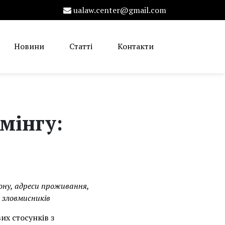
ualaw.center@gmail.com
Новини
Статті
Контакти
мінгу:
ону, адреси проживання,
 зловмисників
их стосунків з