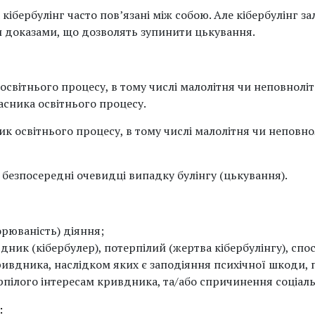
а кібербулінг часто пов’язані між собою. Але кібербулінг 
и доказами, що дозволять зупинити цькування.
освітнього процесу, в тому числі малолітня чи неповноліт
асника освітнього процесу.
ик освітнього процесу, в тому числі малолітня чи неповно
) безпосередні очевидці випадку булінгу (цькування).
рюваність) діяння;
дник (кібербулер), потерпілий (жертва кібербулінгу), спост
кривдника, наслідком яких є заподіяння психічної шкоди, 
ілого інтересам кривдника, та/або спричинення соціальн
: