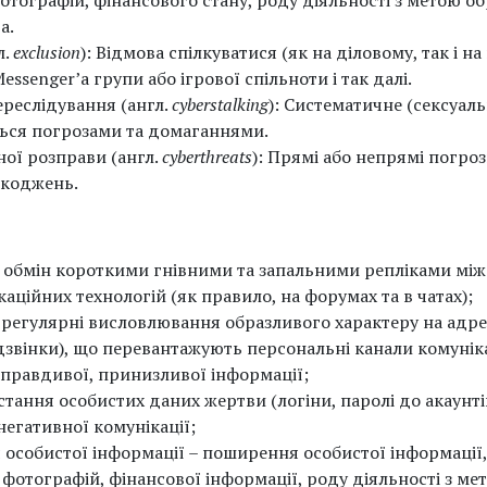
тографій, фінансового стану, роду діяльності з метою о
а.
л.
exclusion
): Відмова спілкуватися (як на діловому, так і н
ssenger’a групи або ігрової спільноти і так далі.
ереслідування (англ.
cyberstalking
): Систематичне (сексуал
ься погрозами та домаганнями.
ної розправи (англ.
cyberthreats
): Прямі або непрямі погро
шкоджень.
– обмін короткими гнівними та запальними репліками між
ційних технологій (як правило, на форумах та в чатах);
 регулярні висловлювання образливого характеру на адре
дзвінки), що перевантажують персональні канали комуніка
правдивої, принизливої інформації;
тання особистих даних жертви (логіни, паролі до акаунті
 негативної комунікації;
 особистої інформації – поширення особистої інформаці
фотографій, фінансової інформації, роду діяльності з ме