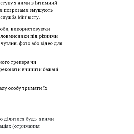
вступу з ними в інтимний
чи погрозами змушують
служба Мін’юсту.
соби, використовуючи
 зловмисники під різними
чутливі фото або відео для
ного тренера чи
ереконати вчинити бажані
лу особу тримати їх
но ділитися будь-якими
уаціях (отримання