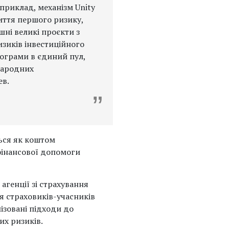
априклад, механізм Unity
иття першого ризику,
шні великі проєкти з
изиків інвестиційного
рограми в єдиний пул,
народних
ев.
ься як коштом
 фінансової допомоги
агенції зі страхування
ля страховиків-учасників
ізовані підходи до
их ризиків.