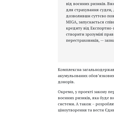
від воєнних ризиків. Вж
для страхування суден,
дозволивши суттєво пожв
MIGA, запускається спів
кредиту від Експортно-к
створити зрозумілі пра
перестраховиків, — зазн
Комплексна загальнодержав
акумульованих обов’язкових 
донорів.
Окремо, у проекті закону пе
воєнних ризиків, яка буде в
системи. А також – розробля
ціноутворення та вести Єдин