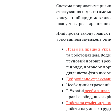
Система покриватиме ризики
страхуванню підлягатиме май
консультації щодо можливог
планується розширення покр
Нині проект закону плануют
урахуванням зауважень бізн
Право на працю в Укра
та роботодавцем. Водн
трудовий договір треб
підряду, договору дору
діяльністю фізичних ос
Добровільне страхуван
Необхідний страховий с
В Україні
особи з інвал
прав і свобод, що закр
Робота за сумісництво
роботи на умовах трудо