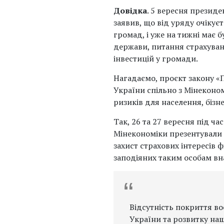
Довідка
. 5 вересня презид
заявив, що від уряду очіку
громад, і уже на тижні має 
держави, питання страхуван
інвестицій у громади.
Нагадаємо, проєкт закону «
України спільно з Мінеконо
ризиків для населення, бізн
Так, 26 та 27 вересня під ч
Мінекономіки презентували 
захист страхових інтересів 
заподіяних таким особам вна
Відсутність покриття в
України та розвитку на