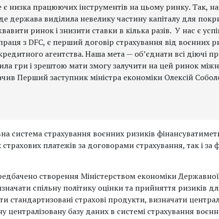
е є низка працюючих інструментів на цьому ринку. Так, н
 де держава виділила невелику частину капіталу для покр
авити ринок і знизити ставки в кілька разів. У нас є успі
праця з DFC, є перший договір страхування від воєнних р
редитного агентства. Наша мета — об’єднати всі діючі п
вила гри і зрештою мати змогу залучити на цей ринок між
ачив Перший заступник міністра економіки Олексій Собол
на система страхування воєнних ризиків фінансуватимет
страхових платежів за договорами страхування, так і за
редбачено створення Міністерством економіки Державної 
изначати спільну політику оцінки та прийняття ризиків д
ти стандартизовані страхові продукти, визначати централ
у централізовану базу даних в системі страхування воєнн