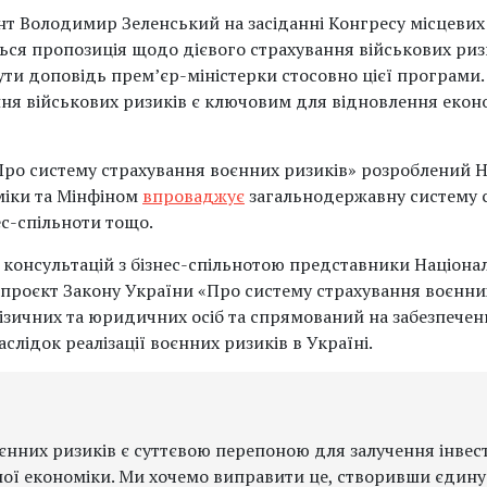
ент Володимир Зеленський на засіданні Конгресу місцевих
ється пропозиція щодо дієвого страхування військових р
бути доповідь прем’єр-міністерки стосовно цієї програми
ня військових ризиків є ключовим для відновлення еконо
Про систему страхування воєнних ризиків» розроблений
міки та Мінфіном
впроваджує
загальнодержавну систему с
ес-спільноти тощо.
ас консультацій з бізнес-спільнотою представники Націона
проєкт Закону України «Про систему страхування воєнних
фізичних та юридичних осіб та спрямований на забезпече
слідок реалізації воєнних ризиків в Україні.
оєнних ризиків є суттєвою перепоною для залучення інвес
шої економіки. Ми хочемо виправити це, створивши єдину