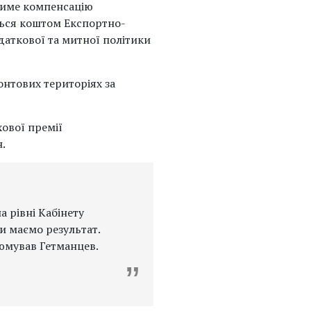
атиме компенсацію
ться коштом Експортно-
одаткової та митної політики
нтових територіях за
хової премії
.
а рівні Кабінету
и маємо результат.
зюмував Гетманцев.