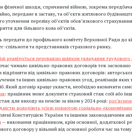
 фізичної шкоди, спричинені війною, зокрема передбача
но, передане в заставу, та об’єкти житлового будівництв
о уточнення переліку об’єктів обов’язкового страхування
иття для більшого кола об’єктів.
ь передати до профільного комітету Верховної Ради до кі
ес-спільноти та представників страхового ринку.
їні реалізується переважно шляхом укладання трудового
очас чимало цивільно-правових договорів теж засновано н
а відрізняти від цивільно-правових договорів: авторсько
чення та інших цивільно-правових угод, реалізація яких 
іб. Який договір краще укласти, необхідно визначити само
ня
: працівник може докупити страховий стаж собі або ін
таж для виходу на пенсію за віком у 2024 році:
роз’яснен
ідністю володіють усією повнотою соціально-економічних
іплені Конституцією України та іншими законодавчими ак
м
— виконання працівником, крім основної, додаткової р
вого договору у вільний від основної роботи час на тому