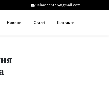
ualaw.center@gmail.com
Новини
Статті
Контакти
ння
а