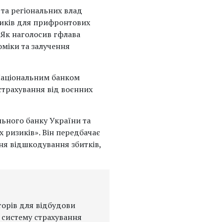
 та регіональних влад
изиків для прифронтових
. Як наголосив гфлава
міки та залучення
 Національним банком
трахування від воєнних
льного банку України та
 ризиків». Він передбачає
ння відшкодування збитків,
торів для відбудови
 систему страхування