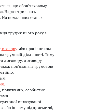
ється, що обов’язковому
а. Наразі тривають
. На подальших етапах
нця грудня цього року з
 договору
між працівником
а трудовій діяльності. Тому
го договору, договору
також пов’язана із трудовою
стійно.
шим.
ня.
, політичних, особистих
тами.
егулярної оплачуваної
 ж або іншому підприємстві,