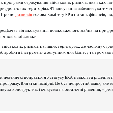
пуск програми страхування військових ризиків, яка включ
рифронтових територіях. Фінансування забезпечуватиме
. Про це
розповів
голова Комітету ВР з питань фінансів, п
редбачає відшкодування пошкодженого майна на прифро
відповідної заявки.
 військових ризиків на інших територіях, де частину стра
 зробити інструмент доступним для бізнесу та громадян
и невеличкі поправки до статусу ЕКА в закон та рішення н
програму. Видатки помірні. Це був непростий шлях, але м
ку за конструктив, і очікуємо на остаточні рішення, – ре