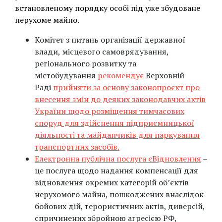
встановленому порядку особі під уже збудоване
нерухоме майно.
Комітет з питань організації державної
влади, місцевого самоврядування,
регіонального розвитку та
містобудування
рекомендує
Верховній
Раді
прийняти за основу законопроєкт про
внесення змін до деяких законодавчих актів
України щодо розміщення тимчасових
споруд для здійснення підприємницької
діяльності та майданчиків для паркування
транспортних засобів.
Електронна публічна послуга єВідновлення
–
це послуга щодо надання компенсації для
відновлення окремих категорій об’єктів
нерухомого майна, пошкоджених внаслідок
бойових дій, терористичних актів, диверсій,
спричинених збройною агресією РФ,