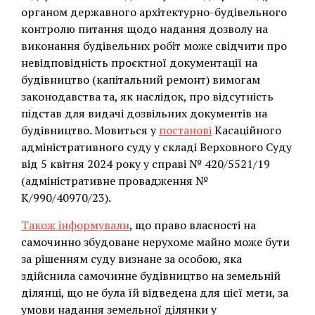
органом державного архітектурно-будівельного
контролю питання щодо надання дозволу на
виконання будівельних робіт може свідчити про
невідповідність проєктної документації на
будівництво (капітальний ремонт) вимогам
законодавства та, як наслідок, про відсутність
підстав для видачі дозвільних документів на
будівництво. Мовиться у
постанові
Касаційного
адміністративного суду у складі Верховного Суду
від 5 квітня 2024 року у справі № 420/5521/19
(адміністративне провадження №
К/990/40970/23).
Також інформували
, що право власності на
самочинно збудоване нерухоме майно може бути
за рішенням суду визнане за особою, яка
здійснила самочинне будівництво на земельній
ділянці, що не була їй відведена для цієї мети, за
умови надання земельної ділянки у