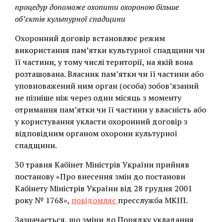
процедур допоможе охопити охороною більше
об’єктів культурної спадщини
Охоронний договір встановлює режим
використання пам’ятки культурної спадщини чи
її частини, у тому числі території, на якій вона
розташована. Власник пам’ятки чи її частини або
уповноважений ним орган (особа) зобов’язаний
не пізніше ніж через один місяць з моменту
отримання пам’ятки чи її частини у власність або
у користування укласти охоронний договір з
відповідним органом охорони культурної
спадщини.
30 травня Кабінет Міністрів України прийняв
постанову «Про внесення змін до постанови
Кабінету Міністрів України від 28 грудня 2001
року № 1768»,
повідомляє
пресслужба МКІП.
Зазначається, що зміни до Порядку укладання