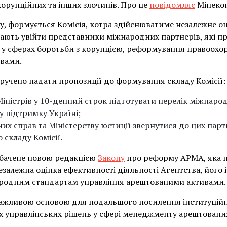
орупційних та інших злочинів. Про це
повідомляє
Мінекон
у, формується Комісія, котра здійснюватиме незалежне о
мають увійти представники міжнародних партнерів, які пр
 у сферах боротьби з корупцією, реформування правоохор
ивами.
учено надати пропозиції до формування складу Комісії:
Міністрів у 10-денний строк підготувати перелік міжнаро
у підтримку Україні;
их справ та Міністерству юстиції звернутися до цих парт
складу Комісії.
бачене новою редакцією
Закону
про реформу АРМА, яка н
езалежна оцінка ефективності діяльності Агентства, його 
народним стандартам управління арештованими активами.
 важливою основою для подальшого посилення інституцій
 управлінських рішень у сфері менеджменту арештованих