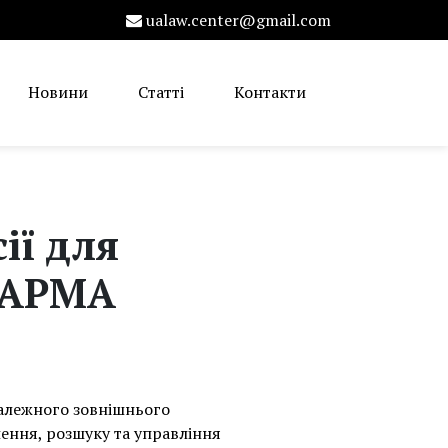
ualaw.center@gmail.com
Новини
Статті
Контакти
ії для
у АРМА
залежного зовнішнього
лення, розшуку та управління