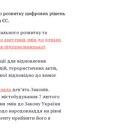
го розвитку цифрових рішень
 ЄС.
нального розвитку та
о внесення змін до деяких
ня підприємницької
ції для відновлення
ій, терористичних актів,
аної відповідно до вимог
няла
дев’ять Законів.
а містобудування 7 лютого
ня змін до Закону України
одо народовладдя на рівні
менту прийняти його в