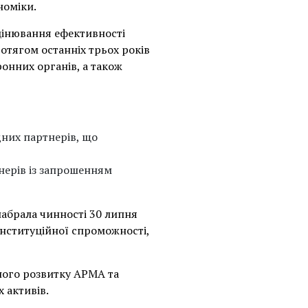
оміки.
цінювання ефективності
отягом останніх трьох років
онних органів, а також
дних партнерів, що
нерів із запрошенням
абрала чинності 30 липня
інституційної спроможності,
ного розвитку АРМА та
 активів.