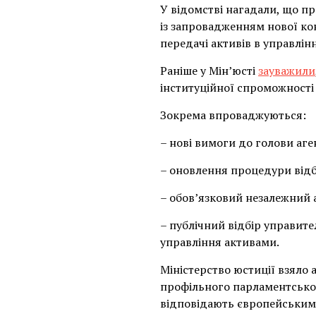
У відомстві нагадали, що п
із запровадженням нової ко
передачі активів в управлін
Раніше у Мін’юсті
зауважили
інституційної спроможності
Зокрема впроваджуються:
– нові вимоги до голови аге
– оновлення процедури відб
– обов’язковий незалежний 
– публічний відбір управите
управління активами.
Міністерство юстиції взяло 
профільного парламентськог
відповідають європейським 