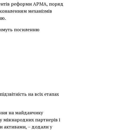
ментів реформи АРМА, поряд
сконаленням механізмів
лю.
тимуть посиленню
ідзвітність на всіх етапах
ання на майданчику
у міжнародних партнерів і
и активами, – додали у