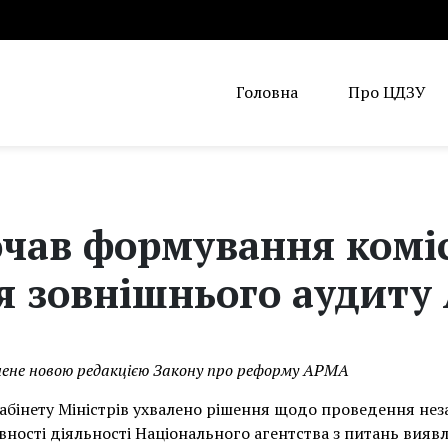
Головна
Про ЦДЗУ
чав формування коміс
я зовнішнього аудит
чене новою редакцією Закону про реформу АРМА
Кабінету Міністрів ухвалено рішення щодо проведення не
ності діяльності Національного агентства з питань вияв