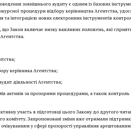
роведення зовнішнього аудиту є одним із базових інстру
нкурсної процедури відбору керівництва Агентства, удо
ня та інтеграцією нових електронних інструментів контро
, що Закон включає низку важливих положень, які сприя
 Агентства.
нтства;
ору керівника Агентства;
аудит діяльності Агентства;
лів активів за прозорими процедурами, а також контроль п
активну участь в підготовці цього Закону до другого чит
о комітету. Запропоновані зміни вже отримали підтримк
очікуванням у сфері прозорості управління арештованим