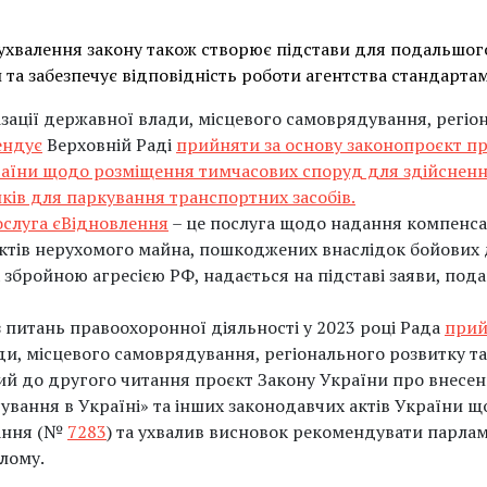
 ухвалення закону також створює підстави для подальшо
 та забезпечує відповідність роботи агентства стандартам
ізації державної влади, місцевого самоврядування, регіо
ендує
Верховній Раді
прийняти за основу законопроєкт пр
раїни щодо розміщення тимчасових споруд для здійснен
ків для паркування транспортних засобів.
ослуга єВідновлення
– це послуга щодо надання компенса
єктів нерухомого майна, пошкоджених внаслідок бойових д
збройною агресією РФ, надається на підставі заяви, под
 питань правоохоронної діяльності у 2023 році Рада
прий
ди, місцевого самоврядування, регіонального розвитку т
ий до другого читання проєкт Закону України про внесен
ування в Україні» та інших законодавчих актів України щ
ання (№
7283
) та ухвалив висновок рекомендувати парла
ілому.