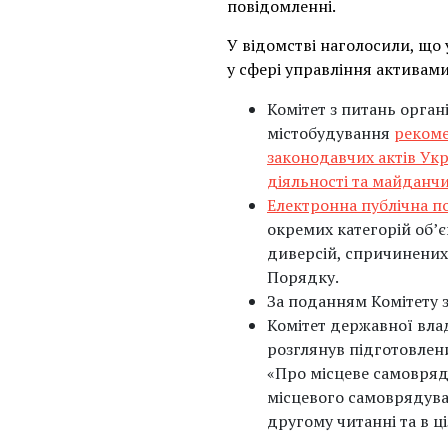
повідомленні.
У відомстві наголосили, що
у сфері управління активами
Комітет з питань орган
містобудування
реком
законодавчих актів Ук
діяльності та майданчи
Електронна публічна п
окремих категорій об’
диверсій, спричинених 
Порядку.
За поданням Комітету з
Комітет державної вла
розглянув підготовлен
«Про місцеве самовряд
місцевого самоврядув
другому читанні та в ц