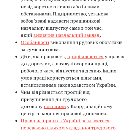
невідворотною силою або іншими
обставинами. Підприємство, установа
зобов’язані надавати працівникові
навчальну відпустку саме в той час,
який
визначив навчальний заклад
.
Особливості
виконання трудових обовʼязків
за сумісництвом.
Діти, які працюють,
прирівнюються
у правах
до дорослих, а в галузі охорони праці,
робочого часу, відпусток та деяких інших
умов праці користуються пільгами,
встановленими законодавством України.
Чим відрізняється простій від
призупинення дії трудового
договору
пояснили
у Координаційному
центрі з надання правової допомоги.
Право на працю в Україні реалізується
переважно шляхом укладання трудового