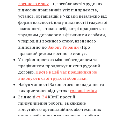
воєнного стану
– це особливості трудових
відносин працівників усіх підприємств,
установ, організацій в Україні незалежно від
форми власності, виду діяльності і галузевої
належності, а також осіб, котрі працюють за
трудовим договором з фізичними особами,
у період дії воєнного стану, введеного
відповідно до
Закону України
«Про
правовий режим воєнного стану».
У період простою між роботодавцем та
працівником продовжує діяти трудовий
договір.
Проте в цей час працівники не
виконують свої трудові обов’язки.
Набув чинності Закон стосовно надання та
використання відпусток:
головні зміни
.
Згідно зі
ст. 34
КЗпП простій —
призупинення роботи, викликане
відсутністю організаційних або технічних
умов, необхідних для виконання роботи,