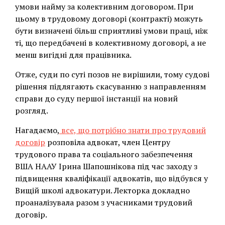
умови найму за колективним договором. При
цьому в трудовому договорі (контракті) можуть
бути визначені більш сприятливі умови праці, ніж
ті, що передбачені в колективному договорі, а не
менш вигідні для працівника.
Отже, суди по суті позов не вирішили, тому судові
рішення підлягають скасуванню з направленням
справи до суду першої інстанції на новий
розгляд.
Нагадаємо,
все, що потрібно знати про трудовий
договір
розповіла адвокат, член Центру
трудового права та соціального забезпечення
ВША НААУ Ірина Шапошнікова під час заходу з
підвищення кваліфікації адвокатів, що відбувся у
Вищій школі адвокатури. Лекторка докладно
проаналізувала разом з учасниками трудовий
договір.