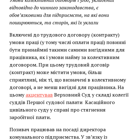
Умови колективних договорів і угод, укладених
відповідно до чинного законодавства, є
обов’язковими для підприємств, на які вони
поширюються, та сторін, які їх уклали
Включені до трудового договору (контракту)
умови праці (у тому числі оплати праці) повинні
бути принаймні такими самими вигідними для
працівника, як і умови найму за колективним
договором. При цьому трудовий договір
(контракт) може містити умови, більш
сприятливі, ніж ті, що визначені в колективному
договорі, а не менш вигідні для працівника. На
цьому
акцентував
Верховний Суд у складі колегії
суддів Першої судової палати Касаційного
цивільного суду у справі про стягнення
заробітної плати.
Позивач працював на посаді директора
комунального підприємства. У зв’язку із