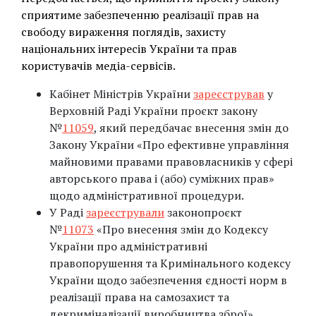
сприятиме забезпеченню реалізації прав на
свободу вираження поглядів, захисту
національних інтересів України та прав
користувачів медіа-сервісів.
Кабінет Міністрів України
зареєстрував
у
Верховній Раді України проєкт закону
№
11059
, який передбачає внесення змін до
Закону України «Про ефективне управління
майновими правами правовласників у сфері
авторського права і (або) суміжних прав»
щодо адміністративної процедури.
У Раді
зареєстрували
законопроєкт
№
11073
«Про внесення змін до Кодексу
України про адміністративні
правопорушення та Кримінального кодексу
України щодо забезпечення єдності норм в
реалізації права на самозахист та
декриміналізації виробництва зброї».