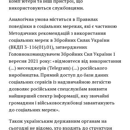
комп’ютери та інші пристрої, що
використовуються службовцями.
Аналогічна умова міститься в Правилах
поведінки в соціальних мережах, які є частиною
Методичних рекомендацій з використання
соціальних мереж в Збройних Силах України
(ВКДП 3-116(01).01), затверджених
Головнокомандувачем Збройних Сил України 1
вересня 2021 року: «відмовтеся від використання
(…) месенджерів (Telegram) (…) російського
виробництва. Прямий доступ до бази даних
соціальних сервісів із надзвичайною легкістю
дозволяє російським спецслужбам виявити
найширший спектр інформації, яку звичайні
громадяни і військовослужбовці завантажують
до соціальних мереж».
Також українським державним органам на
сьогодні не відомо, хто входить до структури