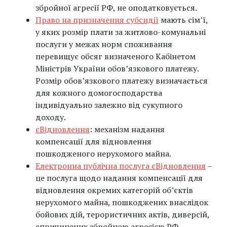
збройної агресії РФ, не оподатковується.
Право на призначення субсидії
мають сім’ї,
у яких розмір плати за житлово-комунальні
послуги у межах норм споживання
перевищує обсяг визначеного Кабінетом
Міністрів України обов’язкового платежу.
Розмір обов’язкового платежу визначається
для кожного домогосподарства
індивідуально залежно від сукупного
доходу.
єВідновлення
: механізм надання
компенсації для відновлення
пошкодженого нерухомого майна.
Електронна публічна послуга єВідновлення
–
це послуга щодо надання компенсації для
відновлення окремих категорій об’єктів
нерухомого майна, пошкоджених внаслідок
бойових дій, терористичних актів, диверсій,
спричинених збройною агресією РФ,