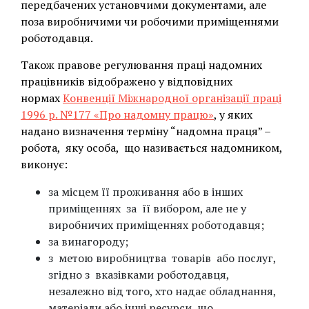
передбачених установчими документами, але
поза виробничими чи робочими приміщеннями
роботодавця.
Також правове регулювання праці надомних
працівників відображено у відповідних
нормах
Конвенції Міжнародної організації праці
1996 р. №177 «Про надомну працю»
, у яких
надано визначення терміну “надомна праця” –
робота, яку особа, що називається надомником,
виконує:
за місцем її проживання або в інших
приміщеннях за її вибором, але не у
виробничих приміщеннях роботодавця;
за винагороду;
з метою виробництва товарів або послуг,
згідно з вказівками роботодавця,
незалежно від того, хто надає обладнання,
матеріали або інші ресурси, що