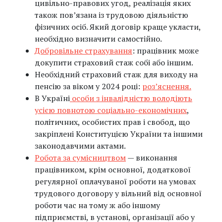
цивільно-правових угод, реалізація яких
також пов’язана із трудовою діяльністю
фізичних осіб. Який договір краще укласти,
необхідно визначити самостійно.
Добровільне страхування
: працівник може
докупити страховий стаж собі або іншим.
Необхідний страховий стаж для виходу на
пенсію за віком у 2024 році:
роз’яснення.
В Україні
особи з інвалідністю володіють
усією повнотою соціально-економічних
,
політичних, особистих прав і свобод, що
закріплені Конституцією України та іншими
законодавчими актами.
Робота за сумісництвом
— виконання
працівником, крім основної, додаткової
регулярної оплачуваної роботи на умовах
трудового договору у вільний від основної
роботи час на тому ж або іншому
підприємстві, в установі, організації або у