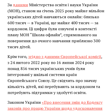
За
даними
Міністерства освіти і науки України
(МОН), станом на січень 2025 року майже мільйон
українських дітей навчаються онлайн: близько
600 тисяч — в Україні, ще майже 400 тисяч — за
кордоном. Ці цифри були озвучені в контексті
плану МОН “Школа офлайн”, спрямованого на
повернення до очного навчання приблизно 300
тисяч дітей.
Крім того,
згідно з даними Європейської комісії
,
з 24 лютого 2022 року по 16 липня 2024 року
понад 856 тисяч українських учнів були
інтегровані у шкільні системи країн
Європейського Союзу. Це свідчить про значну
кількість дітей, які перебувають за кордоном та
потребують підтримки у здобутті освіти.
Законом України
«Про внесення змін до Кодексу
законів про працю України щодо удосконалення