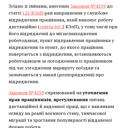
Згідно зі змінами, внесених
Законом №4339
до
статті
121 КЗпП
разі направлення у службове
відрядження працівника, який виконує роботу
дистанційно (
стаття 60
-2
КЗпП), у тому числі при
його відрядженні до місцезнаходження
роботодавця, пункт відправлення працівника у
відрядження та пункт, до якого працівник
повертається з відрядження, встановлюються
роботодавцем за погодженням із працівником
під час узгодження маршруту поїздки та
зазначаються у наказі (розпорядженні) про
відрядження.
Законом №4339
спрямований на
уточнення
прав працівників
,
врегулювання
питань
дистанційної й надомної праці, що є важливим
огляду на реалії воєнного стану, тимчасової
міграції та зростання популярності віддаленої
форми роботи.