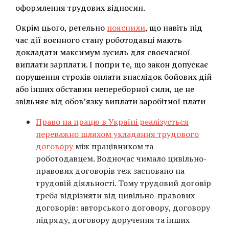
оформлення трудових відносин.
Окрім цього, ретельно
пояснили
, що навіть під
час дії воєнного стану роботодавці мають
докладати максимум зусиль для своєчасної
виплати зарплати. І попри те, що закон допускає
порушення строків оплати внаслідок бойових дій
або інших обставин непереборної сили, це не
звільняє від обов’язку виплати заробітної плати
Право на працю в Україні реалізується
переважно шляхом укладання трудового
договору
між працівником та
роботодавцем. Водночас чимало цивільно-
правових договорів теж засновано на
трудовій діяльності. Тому трудовий договір
треба відрізняти від цивільно-правових
договорів: авторського договору, договору
підряду, договору доручення та інших