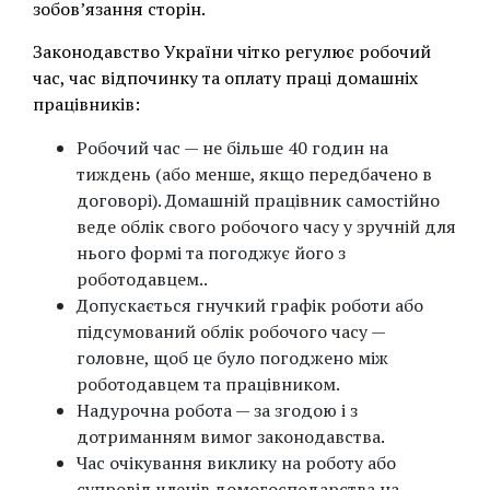
зобов’язання сторін.
Законодавство України чітко регулює робочий
час, час відпочинку та оплату праці домашніх
працівників:
Робочий час — не більше 40 годин на
тиждень (або менше, якщо передбачено в
договорі). Домашній працівник самостійно
веде облік свого робочого часу у зручній для
нього формі та погоджує його з
роботодавцем..
Допускається гнучкий графік роботи або
підсумований облік робочого часу —
головне, щоб це було погоджено між
роботодавцем та працівником.
Надурочна робота — за згодою і з
дотриманням вимог законодавства.
Час очікування виклику на роботу або
супровід членів домогосподарства на