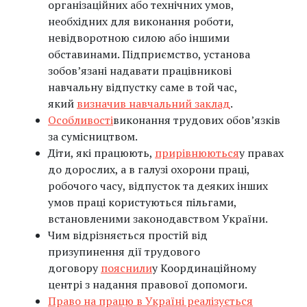
організаційних або технічних умов,
необхідних для виконання роботи,
невідворотною силою або іншими
обставинами. Підприємство, установа
зобов’язані надавати працівникові
навчальну відпустку саме в той час,
який
визначив навчальний заклад
.
Особливості
виконання трудових обовʼязків
за сумісництвом.
Діти, які працюють,
прирівнюються
у правах
до дорослих, а в галузі охорони праці,
робочого часу, відпусток та деяких інших
умов праці користуються пільгами,
встановленими законодавством України.
Чим відрізняється простій від
призупинення дії трудового
договору
пояснили
у Координаційному
центрі з надання правової допомоги.
Право на працю в Україні реалізується