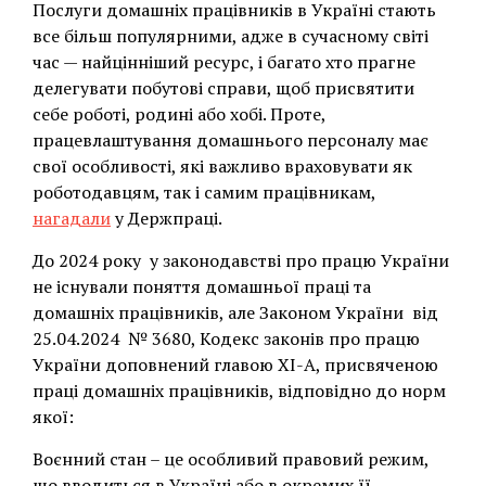
Послуги домашніх працівників в Україні стають
все більш популярними, адже в сучасному світі
час — найцінніший ресурс, і багато хто прагне
делегувати побутові справи, щоб присвятити
себе роботі, родині або хобі. Проте,
працевлаштування домашнього персоналу має
свої особливості, які важливо враховувати як
роботодавцям, так і самим працівникам,
нагадали
у Держпраці.
До 2024 року у законодавстві про працю України
не існували поняття домашньої праці та
домашніх працівників, але Законом України від
25.04.2024 № 3680, Кодекс законів про працю
України доповнений главою XI-А, присвяченою
праці домашніх працівників, відповідно до норм
якої:
Воєнний стан – це особливий правовий режим,
що вводиться в Україні або в окремих її