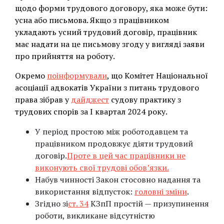
щодо форми трудового договору, яка може бути:
усна або письмова. Якщо з працівником
укладають усний трудовий договір, працівник
має надати на це письмову згоду у вигляді заяви
про прийняття на роботу.
Окремо
поінформували
, що Комітет Національної
асоціації адвокатів України з питань трудового
права зібрав у
дайджест
судову практику з
трудових спорів за І квартал 2024 року.
У період простою між роботодавцем та
працівником продовжує діяти трудовий
договір.
Проте в цей час працівники не
виконують свої трудові обов’язки.
Набув чинності Закон стосовно надання та
використання відпусток:
головні зміни
.
Згідно зі
ст. 34
КЗпП простій — призупинення
роботи, викликане відсутністю