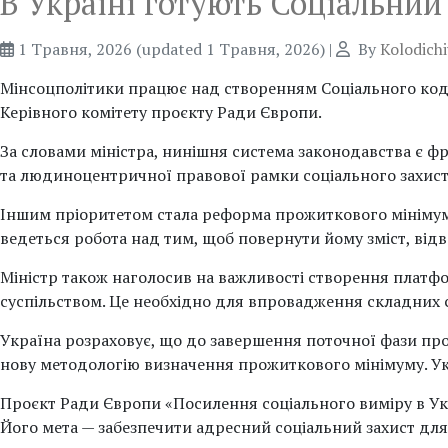
В Україні готують Соціальни
1 Травня, 2026
(updated 1 Травня, 2026)
|
By
Kolodich
Мінсоцполітики працює над створенням Соціального код
Керівного комітету проєкту Ради Європи.
За словами міністра, нинішня система законодавства є ф
та людиноцентричної правової рамки соціального захист
Іншим пріоритетом стала реформа прожиткового мінімуму
ведеться робота над тим, щоб повернути йому зміст, відв
Міністр також наголосив на важливості створення плат
суспільством. Це необхідно для впровадження складних 
Україна розраховує, що до завершення поточної фази про
нову методологію визначення прожиткового мінімуму. Укр
Проєкт Ради Європи «Посилення соціального виміру в Укр
Його мета — забезпечити адресний соціальний захист для