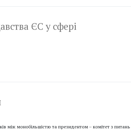
авства ЄС у сфері
н
нків між монобільшістю та президентом – комітет з питань