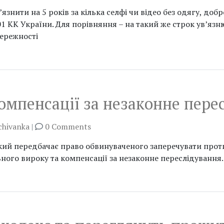
знити на 5 років за кілька селфі чи відео без одягу, доб
01 КК України. Для порівняння – на такий же строк ув’язн
бережності
омпенсації за незаконне пере
chivanka
|
0 Comments
який передбачає право обвинуваченого заперечувати про
ого вироку та компенсації за незаконне переслідування.