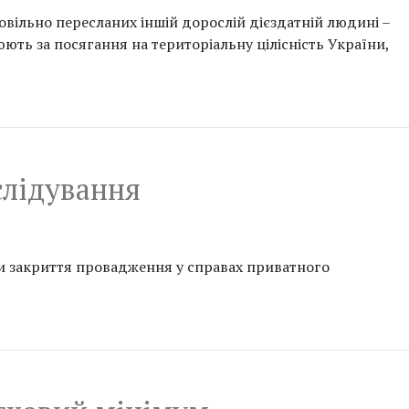
ровільно пересланих іншій дорослій дієздатній людині –
юють за посягання на територіальну цілісність України,
слідування
ти закриття провадження у справах приватного