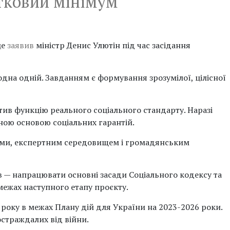
итковий мінімум
це
заявив
міністр Денис Улютін під час засідання
дна одній. Завданням є формування зрозумілої, цілісної
ив функцію реального соціального стандарту. Наразі
ьною основою соціальних гарантій.
іями, експертним середовищем і громадянським
в — напрацювати основні засади Соціального кодексу та
межах наступного етапу проєкту.
року в межах Плану дій для України на 2023-2026 роки.
остраждалих від війни.