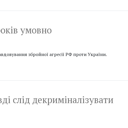
років умовно
вдовування збройної агресії РФ проти України.
ді слід декриміналізувати