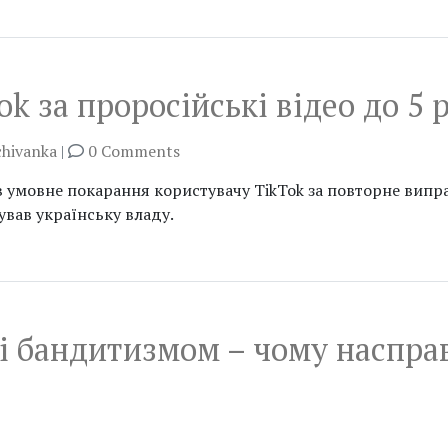
k за проросійські відео до 5 
chivanka
|
0 Comments
 умовне покарання користувачу TikTok за повторне випра
вав українську владу.
і бандитизмом – чому насправ