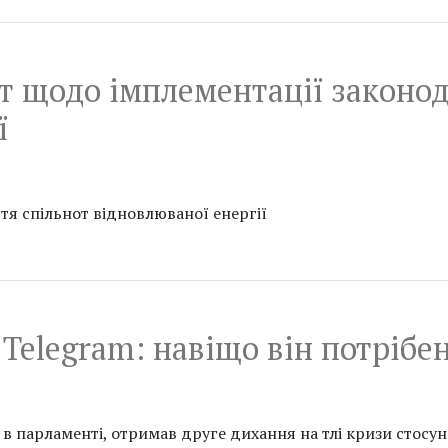
т щодо імплементації законод
ї
я спільнот відновлюваної енергії
Telegram: навіщо він потрібе
 в парламенті, отримав друге дихання на тлі кризи стосу