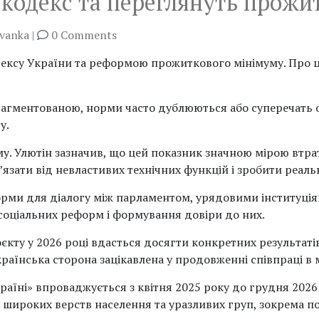
й кодекс та переглянуть прож
ivanka
|
0 Comments
ексу України та реформою прожиткового мінімуму. Про 
рагментованою, норми часто дублюються або суперечать о
у.
. Улютін зазначив, що цей показник значною мірою втрат
’язати від невластивих технічних функцій і зробити реал
форми для діалогу між парламентом, урядовими інституц
соціальних реформ і формування довіри до них.
єкту у 2026 році вдасться досягти конкретних результаті
аїнська сторона зацікавлена у продовженні співпраці в 
аїні» впроваджується з квітня 2025 року до грудня 2026 
 широких верств населення та уразливих груп, зокрема п