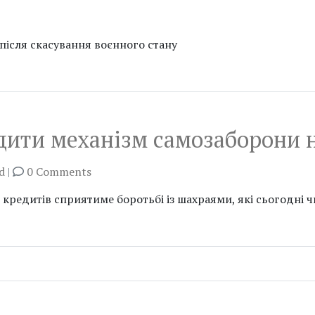
після скасування воєнного стану
дити механізм самозаборони 
d
|
0 Comments
редитів сприятиме боротьбі із шахраями, які сьогодні чи