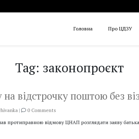
Головна
Про ЦДЗУ
Tag: законопроєкт
у на відстрочку поштою без в
chivanka
|
0 Comments
 протиправною відмову ЦНАП розглядати заяву батька трь