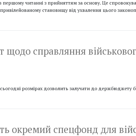
 першому читанні з прийняттям за основу. Це спровокува
у привілейованому становищу від ухвалення цього законоп
т щодо справляння військовог
сьогодні розмірах дозволить залучати до держбюджету б
ть окремий спецфонд для вій