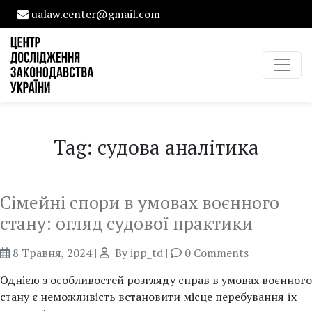
ualaw.center@gmail.com
Tag: судова аналітика
Сімейні спори в умовах воєнного
стану: огляд судової практики
8 Травня, 2024
|
By
ipp_td
|
0 Comments
Однією з особливостей розгляду справ в умовах воєнного
стану є неможливість встановити місце перебування їх