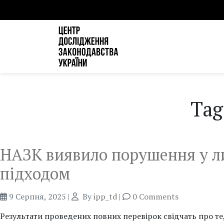
Tag
НАЗК виявило порушення у ли
підходом
9 Серпня, 2025
|
By
ipp_td
|
0 Comments
Результати проведених повних перевірок свідчать про те