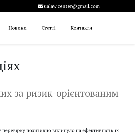
ualaw.center@gmail.com
Новини
Статті
Контакти
ціях
них за ризик-орієнтованим
у перевірку позитивно вплинуло на ефективність їх