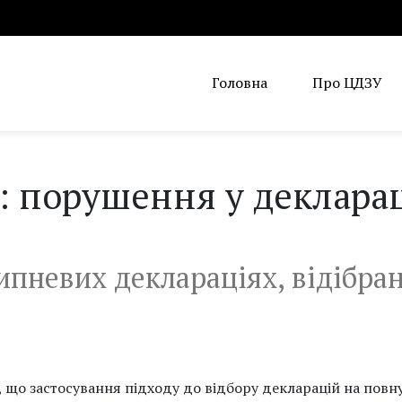
Головна
Про ЦДЗУ
: порушення у деклара
пневих деклараціях, відібра
, що застосування підходу до відбору декларацій на повн