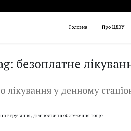
Головна
Про ЦДЗУ
ag: безоплатне лікуван
о лікування у денному стаціо
ічні втручання, діагностичні обстеження тощо