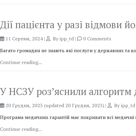
Дії пацієнта у разі відмови й
11 Серпня, 2024
|
By
ipp_td
|
0 Comments
Багато громадян не знають які послуги у державних та 
Continue reading...
У НСЗУ роз’яснили алгоритм д
20 Грудня, 2023
(updated 20 Грудня, 2023)
|
By
ipp_td
Програма медичних гарантій має покривати всі медичні по
Continue reading...