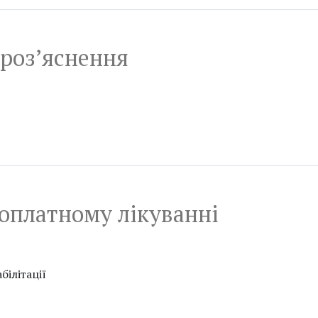
 роз’яснення
зоплатному лікуванні
білітації