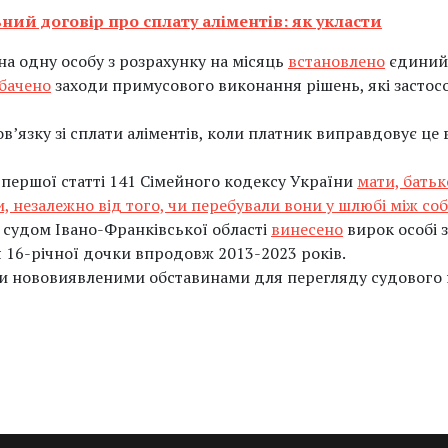
ний договір про сплату аліментів: як укласти
а одну особу з розрахунку на місяць
встановлено
єдиний 
бачено
заходи примусового виконання рішень, які застос
в’язку зі сплати аліментів, коли платник виправдовує це 
 першої статті 141 Сімейного кодексу України
мати, батьк
, незалежно від того, чи перебували вони у шлюбі між со
судом Івано-Франківської області
винесено
вирок особі з
я 16-річної дочки впродовж 2013-2023 років.
ти нововиявленими обставинами для перегляду судового 