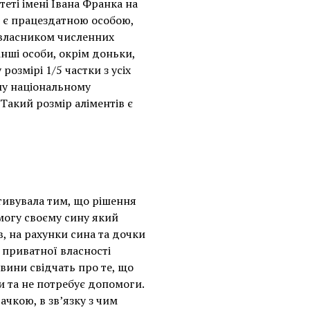
еті імені Івана Франка на
о є працездатною особою,
є власником численних
інші особи, окрім доньки,
озмірі 1/5 частки з усіх
ому національному
 Такий розмір аліментів є
тивувала тим, що рішення
могу своєму сину який
, на рахунки сина та дочки
 приватної власності
вини свідчать про те, що
и та не потребує допомоги.
чкою, в зв’язку з чим