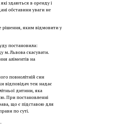
які здаються в оренду і
дані обставини уваги не
е рішення, яким відмовити у
суду постановила:
у м. Львова скасувати.
ння аліментів на
його повнолітній син
ки відповідач теж надає
літньої дитини, яка
ню. При постановленні
ава, що є підставою для
рави по суті.
.