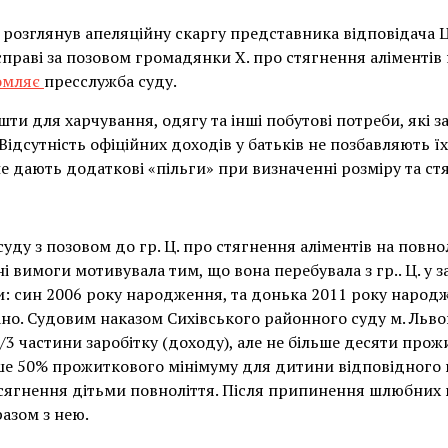
 розглянув апеляційну скаргу представника відповідача Ц
справі за позовом громадянки Х. про стягнення аліментів
омляє
пресслужба суду.
шти для харчування, одягу та інші побутові потреби, які 
ідсутність офіційних доходів у батьків не позбавляють їх
 дають додаткові «пільги» при визначенні розміру та стя
суду з позовом до гр. Ц. про стягнення аліментів на повн
 вимоги мотивувала тим, що вона перебувала з гр.. Ц. у 
и: син 2006 року народження, та донька 2011 року народ
но. Судовим наказом Сихівського районного суду м. Льво
 1/3 частини заробітку (доходу), але не більше десяти про
нше 50% прожиткового мінімуму для дитини відповідного 
досягнення дітьми повноліття. Після припинення шлюбних 
азом з нею.