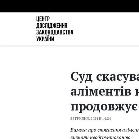
Суд скасув
аліментів 
продовжує 
25 ГРУДНЯ, 2024 В 14:24
Вимога про стягнення алімен
визнали необґрунтованою