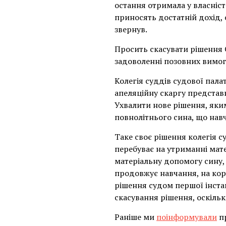
остання отримала у власніст
приносять достатній дохід, 
звернув.
Просить скасувати рішення 
задоволенні позовних вимог
Колегія суддів судової пала
апеляційну скаргу представ
Ухвалити нове рішення, яким
повнолітнього сина, що навч
Таке своє рішення колегія с
перебуває на утриманні мате
матеріальну допомогу сину, 
продовжує навчання, на кор
рішення судом першої інста
скасування рішення, оскіль
Раніше ми
поінформували
пр