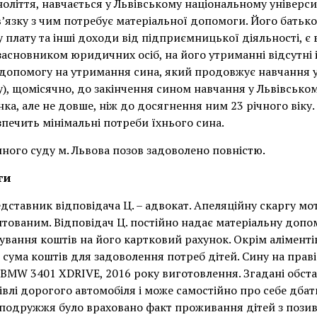
оліття, навчається у Львівському національному університ
в’язку з чим потребує матеріальної допомоги. Його батьк
 плату та інші доходи від підприємницької діяльності, 
засновником юридичних осіб, на його утриманні відсутні 
опомогу на утримання сина, який продовжує навчання у р
у), щомісячно, до закінчення сином навчання у Львівськ
нка, але не довше, ніж до досягнення ним 23 річного віку.
печить мінімальні потреби їхнього сина.
ного суду м. Львова позов задоволено повністю.
ги
дставник відповідача Ц. – адвокат. Апеляційну скаргу мо
нтованим. Відповідач Ц. постійно надає матеріальну допо
вання коштів на його картковий рахунок. Окрім аліментів
сума коштів для задоволення потреб дітей. Сину на праві
BMW 3401 XDRIVE, 2016 року виготовлення. Згадані обста
влі дорогого автомобіля і може самостійно про себе дбат
 подружжя було враховано факт проживання дітей з позива