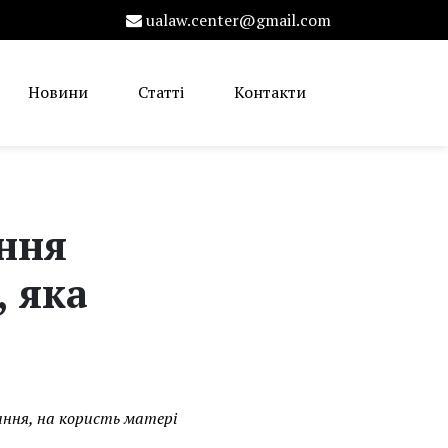
ualaw.center@gmail.com
Новини
Статті
Контакти
ення
, яка
ання, на користь матері