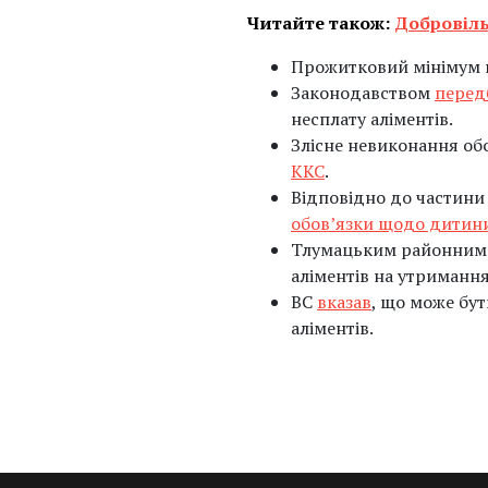
Читайте також:
Добровіль
Прожитковий мінімум н
Законодавством
перед
несплату аліментів.
Злісне невиконання обо
ККС
.
Відповідно до частини
обов’язки щодо дитини
Тлумацьким районним 
аліментів на утриманн
ВС
вказав
, що може бу
аліментів.