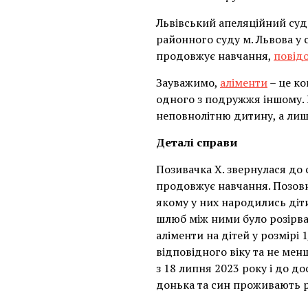
Львівський апеляційний суд
районного суду м. Львова у 
продовжує навчання,
повід
Зауважимо,
аліменти
– це ко
одного з подружжя іншому. В
неповнолітню дитину, а лише
Деталі справи
Позивачка Х. звернулася до 
продовжує навчання. Позовні
якому у них народились діт
шлюб між ними було розірва
аліменти на дітей у розмірі
відповідного віку та не ме
з 18 липня 2023 року і до 
донька та син проживають р