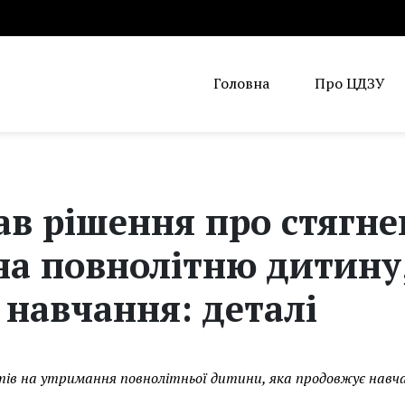
Головна
Про ЦДЗУ
ав рішення про стягн
на повнолітню дитину
навчання: деталі
тів на утримання повнолітньої дитини, яка продовжує навч