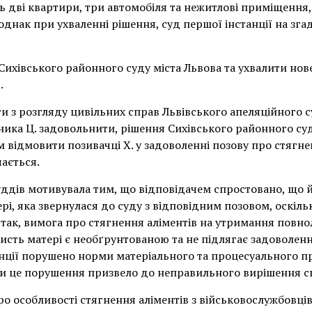
ь дві квартири, три автомобіля та нежитлові приміщення, 
однак при ухваленні рішення, суд першої інстанції на зга
Сихівського районного суду міста Львова та ухвалити нов
.
ти з розгляду цивільних справ Львівського апеляційного 
ника Ц. задовольнити, рішення Сихівського районного суд
 відмовити позивачці Х. у задоволенні позову про стягне
ається.
уддів мотивувала тим, що відповідачем спростовано, що 
рі, яка звернулася до суду з відповідним позовом, оскіль
так, вимога про стягнення аліментів на утримання повно
исть матері є необґрунтованою та не підлягає задоволен
нції порушено норми матеріального та процесуального пр
ки це порушення призвело до неправильного вирішення сп
о особливості стягнення аліментів з військовослужбовців