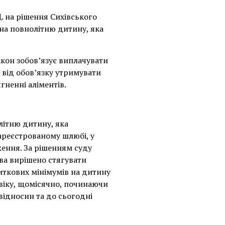
. на рішення Сихівського
 на повнолітню дитину, яка
закон зобов’язує виплачувати
 від обов’язку утримувати
гненні аліментів.
олітню дитину, яка
зареєстрованому шлюбі, у
ження. За рішенням суду
ва вирішено стягувати
житкових мінімумів на дитину
віку, щомісячно, починаючи
відносин та до сьогодні