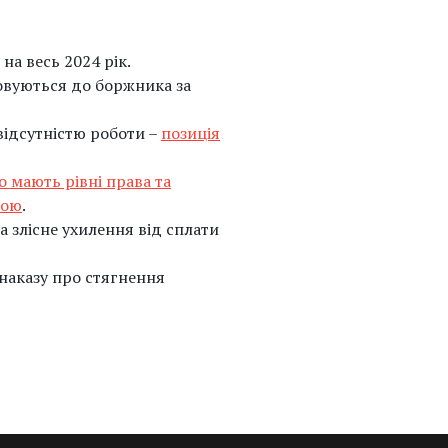
на весь 2024 рік.
овуються до боржника за
відсутністю роботи –
позиція
о мають рівні права та
бою
.
а злісне ухилення від сплати
наказу про стягнення