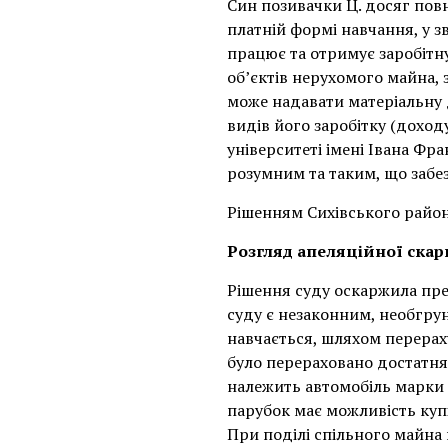
Син позивачки Ц. досяг повн
платній формі навчання, у з
працює та отримує заробітну
об’єктів нерухомого майна, 
може надавати матеріальну д
видів його заробітку (доход
університеті імені Івана Фра
розумним та таким, що забез
Рішенням Сихівського район
Розгляд апеляційної скар
Рішення суду оскаржила пре
суду є незаконним, необгру
навчається, шляхом перераху
було перераховано достатня 
належить автомобіль марки 
парубок має можливість купі
При поділі спільного майна