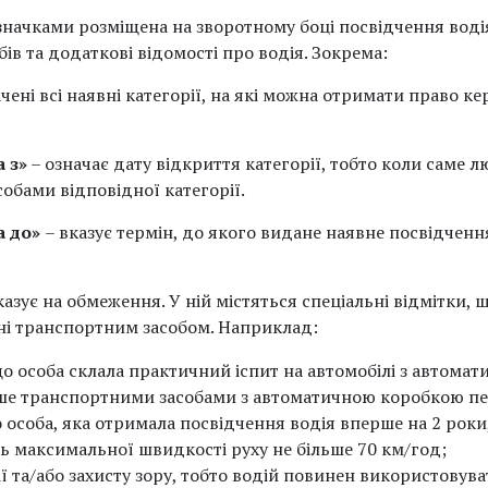
значками розміщена на зворотному боці посвідчення водія
бів та додаткові відомості про водія. Зокрема:
ачені всі наявні категорії, на які можна отримати право к
 з»
– означає дату відкриття категорії, тобто коли саме
обами відповідної категорії.
а до»
– вказує термін, до якого видане наявне посвідчення
казує на обмеження. У ній містяться спеціальні відмітки,
ні транспортним засобом. Наприклад:
 що особа склала практичний іспит на автомобілі з автома
ше транспортними засобами з автоматичною коробкою пе
о особа, яка отримала посвідчення водія вперше на 2 рок
 максимальної швидкості руху не більше 70 км/год;
ції та/або захисту зору, тобто водій повинен використовув