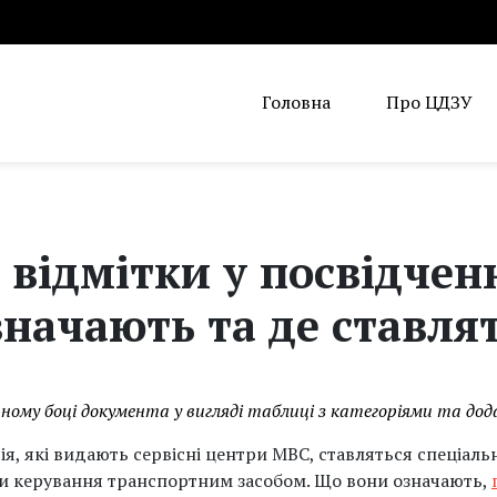
Головна
Про ЦДЗУ
 відмітки у посвідченн
начають та де ставля
ному боці документа у вигляді таблиці з категоріями та до
я, які видають сервісні центри МВС, ставляться спеціальн
ви керування транспортним засобом. Що вони означають,