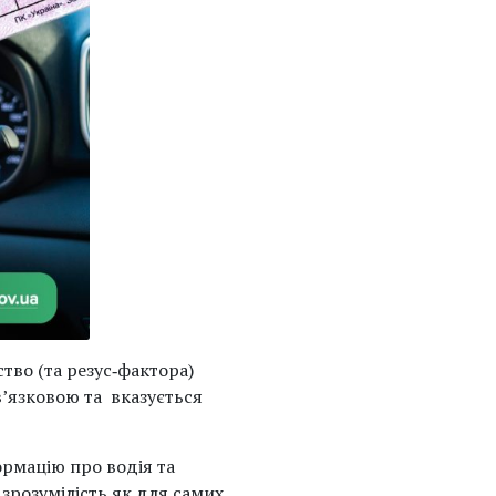
тво (та резус‑фактора)
в’язковою та вказується
ормацію про водія та
зрозумілість як для самих