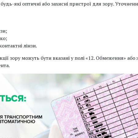
будь-які оптичні або захисні пристрої для зору. Уточнен
нзи;
око;
контактні лінзи.
кції зору можуть бути вказані у полі «12. Обмеження» або 
нта.