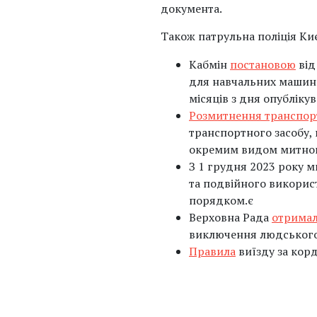
документа.
Також патрульна поліція Ки
Кабмін
постановою
від
для навчальних машин —
місяців з дня опублікув
Розмитнення транспорт
транспортного засобу, 
окремим видом митного
З 1 грудня 2023 року 
та подвійного викорис
порядком.є
Верховна Рада
отрима
виключення людського
Правила
виїзду за кор