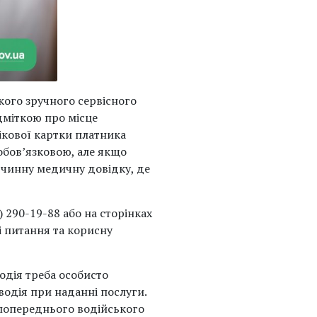
кого зручного сервісного
ідміткою про місце
ікової картки платника
 обов’язковою, але якщо
ю чинну медичну довідку, де
 290-19-88 або на сторінках
і питання та корисну
водія треба особисто
водія при наданні послуги.
 попереднього водійського