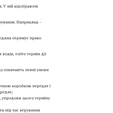
. У ній відображені
ерування. Наприклад –
 людина отримує право
 водія, тобто термін дії
 що означають певні умови
тичною коробкою передач і
редач;
и, упродовж цього терміну
ати під час керування