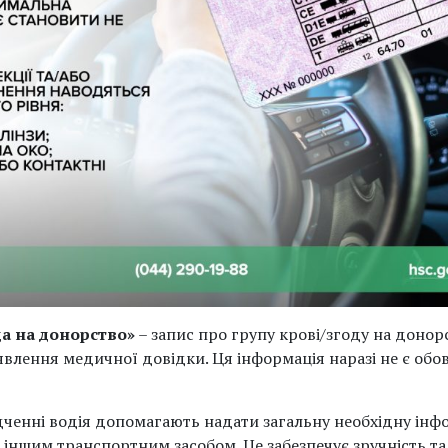
да на донорство»
– запис про групу крові/згоду на донорс
явлення медичної довідки. Ця інформація наразі не є обо
ідченні водія допомагають надати загальну необхідну інф
іншим транспортним засобом. Це забезпечує зручність та 