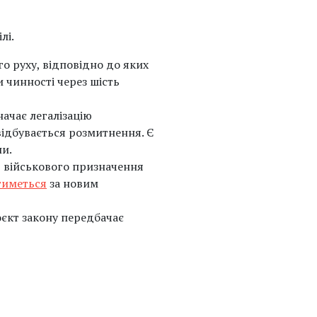
лі.
о руху, відповідно до яких
и чинності через шість
начає легалізацію
відбувається розмитнення. Є
ни.
в військового призначення
тиметься
за новим
оєкт закону передбачає