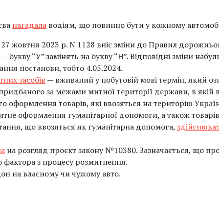
єва
нагадала
водіям, що повинно бути у кожному автомобі
 27 жовтня 2023 р. N 1128 вніс зміни до Правил дорожньог
 букву “У” замінять на букву “Н”. Відповідні зміни набул
ання постанови, тобто 4.05.2024.
них засобів
— вживаний у побутовій мові термін, який оз
придбаного за межами митної території держави, в якій 
 оформлення товарів, які ввозяться на територію Украї
митне оформлення гуманітарної допомоги, а також товарі
тання, що ввозяться як гуманітарна допомога,
здійснюва
ла
на розгляд проєкт закону №10380. Зазначається, що пр
 фактора з процесу розмитнення.
дон на власному чи чужому авто.