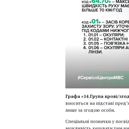
Графа «14.Група крові/зго
вноситься на підставі пред’
лише за згодою особи.
Спеціальні позначки у посв
можливість керувати тим чи 