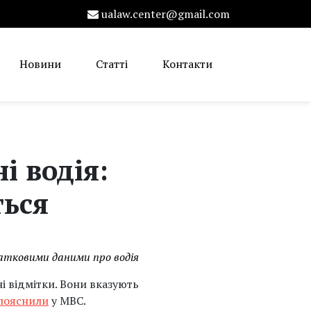
ualaw.center@gmail.com
Новини
Статті
Контакти
і водія:
ться
датковими даними про водія
і відмітки. Вони вказують
пояснили
у МВС.