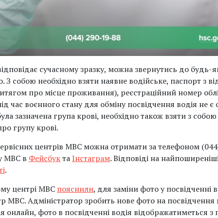
відповідає сучасному зразку, можна звернутись до будь-я
. З собою необхідно взяти наявне водійське, паспорт з в
 витягом про місце проживання), реєстраційний номер обл
ід час воєнного стану для обміну посвідчення водія не є
була зазначена група крові, необхідно також взяти з собо
ро групу крові.
ервісних центрів МВС можна отримати за телефоном (044)
у МВС в
Фейсбук
та
Інстаграм
. Відповіді на найпоширеніш
ті
.
ому центрі МВС
пояснили
, для заміни фото у посвідченні 
тр МВС. Адміністратор зробить нове фото на посвідчення 
ія онлайн, фото в посвідченні водія відображатиметься з