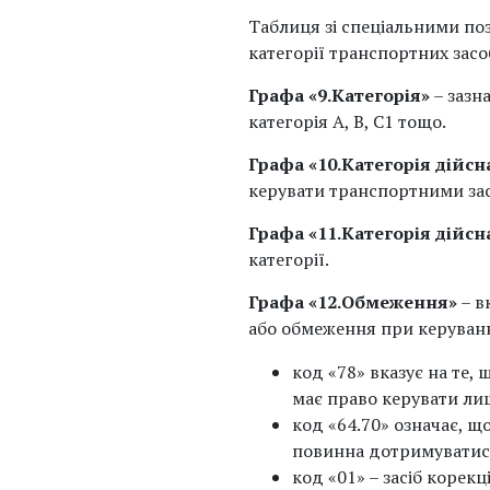
Таблиця зі спеціальними по
категорії транспортних засо
Графа «9.Категорія»
– зазн
категорія А, В, С1 тощо.
Графа «10.Категорія дійсна
керувати транспортними зас
Графа «11.Категорія дійсн
категорії.
Графа «12.Обмеження»
– в
або обмеження при керуван
код «78» вказує на те,
має право керувати ли
код «64.70» означає, щ
повинна дотримуватись
код «01» – засіб корек