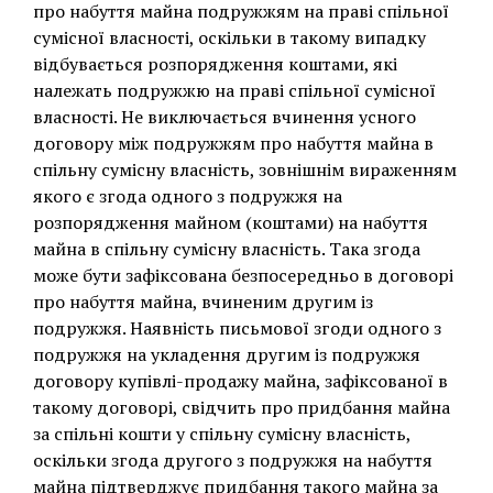
про набуття майна подружжям на праві спільної
сумісної власності, оскільки в такому випадку
відбувається розпорядження коштами, які
належать подружжю на праві спільної сумісної
власності. Не виключається вчинення усного
договору між подружжям про набуття майна в
спільну сумісну власність, зовнішнім вираженням
якого є згода одного з подружжя на
розпорядження майном (коштами) на набуття
майна в спільну сумісну власність. Така згода
може бути зафіксована безпосередньо в договорі
про набуття майна, вчиненим другим із
подружжя. Наявність письмової згоди одного з
подружжя на укладення другим із подружжя
договору купівлі-продажу майна, зафіксованої в
такому договорі, свідчить про придбання майна
за спільні кошти у спільну сумісну власність,
оскільки згода другого з подружжя на набуття
майна підтверджує придбання такого майна за