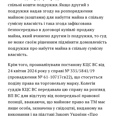
спільні кошти подружжя. Якщо другий з
подружжя надав згоду на розпорядження
майном (коштами) для набуття майна в спільну
сумісну власність і така згода зафіксована
безпосередньо в договорі купівлі-продажу
майна, який вчинено другим із подружжя, то суд
не може своїм рішенням підміняти домовленість
подружжя про набуття майна в спільну сумісну
власність.
Крім того, проаналізували постанову КЦС ВС від
24 квітня 2024 року у справі № 335/5841/19
(провадження № 61-10717св22), що стосується
поділу права на торговельну марку. Колегія
суддів КЦС ВС передавала цю справу на розгляд
ВП ВС для відступу від попередньої правової
позиції, вважаючи, що майнове право на ТМ має
лише особа, зазначена у свідоцтві, виданому на
виконання і на підставі Закону України «Про