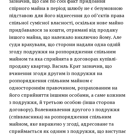
зазначив, що сам по собі факт придбання
спірного майна в період шлюбу не є безумовною
підставою для його віднесення до об’єктів права
спільної сумісної власності, оскільки нове майно
придбавалося за кошти, отримані від продажу
іншого майна, що належало виключно йому. Але
суди врахували, що сторони надали одна одній
згоду подружжя на розпорядження спільним
майном та яка сприйнята в договорах купівлі-
продажу квартир. Василь Крат зазначив, що
вчинення згоди другим із подружжя на
розпорядження спільним майном є
одностороннім правочином, розрахованим на
його сприйняття іншими особами, а саме кожним
з подружжя, й третьою особою (інша сторона
договору). Волевиявлення другого з подружжя
(співвласника) на розпорядження спільним
майном, яке виражено у згоді, адресоване та
сприймається як одним з подружжя, що виступає