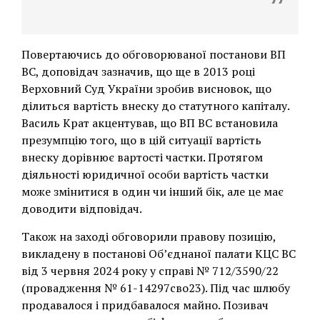
Повертаючись до обговорюваної постанови ВП
ВС, доповідач зазначив, що ще в 2013 році
Верховний Суд України зробив висновок, що
ділиться вартість внеску до статутного капіталу.
Василь Крат акцентував, що ВП ВС встановила
презумпцію того, що в цій ситуації вартість
внеску дорівнює вартості частки. Протягом
діяльності юридичної особи вартість частки
може змінитися в один чи інший бік, але це має
доводити відповідач.
Також на заході обговорили правову позицію,
викладену в постанові Об’єднаної палати КЦС ВС
від 3 червня 2024 року у справі № 712/3590/22
(провадження № 61-14297сво23). Під час шлюбу
продавалося і придбавалося майно. Позивач