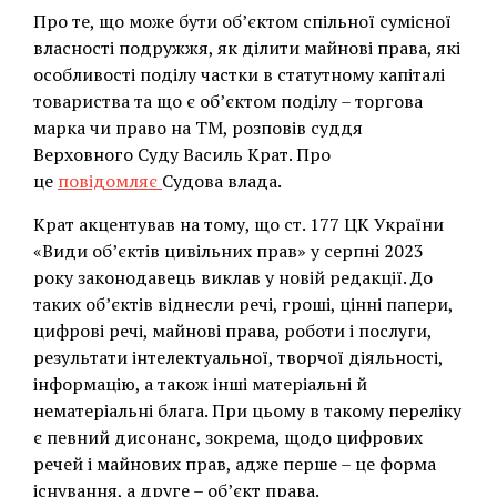
Про те, що може бути об’єктом спільної сумісної
власності подружжя, як ділити майнові права, які
особливості поділу частки в статутному капіталі
товариства та що є об’єктом поділу – торгова
марка чи право на ТМ, розповів суддя
Верховного Суду Василь Крат. Про
це
повідомляє
Судова влада.
Крат акцентував на тому, що ст. 177 ЦК України
«Види об’єктів цивільних прав» у серпні 2023
року законодавець виклав у новій редакції. До
таких об’єктів віднесли речі, гроші, цінні папери,
цифрові речі, майнові права, роботи і послуги,
результати інтелектуальної, творчої діяльності,
інформацію, а також інші матеріальні й
нематеріальні блага. При цьому в такому переліку
є певний дисонанс, зокрема, щодо цифрових
речей і майнових прав, адже перше – це форма
існування, а друге – об’єкт права.