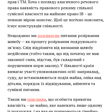
прав і ТМ. Хоча з погляду класичного речового
права наявність правового режиму спільної
сумісної власності на майнове право ІВ – це
певною мірою нонсенс. Щоб це логічно пояснити,
існує конструкція спільності.
Нещодавно ми
розглянули
питання розірвання
шлюбу — як процесу розірвання подружнього
зв’язку. Слід відрізняти від визнання шлюбу
недійсним (тобто таким, що від початку не мав
законної сили, підстав, був складений з
порушенням норм закону). У більшості країн
вимагає участі уповноважених осіб: наприклад,
суду, де встановлюються поділ майна, опіка над
дітьми, порядок їх відвідування, аліменти та
суміжні питання.
Також ми
пояснили
, що особиста приватна
власність – це майно, яке належить лише одному
із подружжя, і на яке не поширюється сімейно-