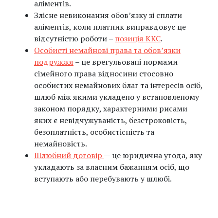
аліментів.
Злісне невиконання обов’язку зі сплати
аліментів, коли платник виправдовує це
відсутністю роботи –
позиція ККС
.
Особисті немайнові права та обов’язки
подружжя
– це врегульовані нормами
сімейного права відносини стосовно
особистих немайнових благ та інтересів осіб,
шлюб між якими укладено у встановленому
законом порядку, характерними рисами
яких є невідчужуваність, безстроковість,
безоплатність, особистісність та
немайновість.
Шлюбний договір
— це юридична угода, яку
укладають за власним бажанням осіб, що
вступають або перебувають у шлюбі.