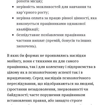
роботи місця);
нерівність можливостей для навчання та
кар’єрного росту;
нерівна оплата за працю рівної цінності, яка
виконується працівниками однакової
кваліфікації;
безпідставне позбавлення працівника
частини виплат (премій, бонусів та інших
заохочень).
В яких би формах не проявлялись наслідки
мобінгу, вони є тяжкими як для самого
працівника, так і для колективу і підприємства в
цілому як в психологічному аспекті так і в
юридичному. Серед наслідків психологічного
переслідування, що відображаються на людині,
(зростання незадоволення, знервованості чи
байдужості; часте порушення працівником
встановлених правил, або занадто строге