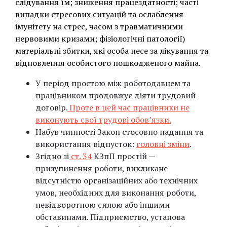
слідування їм; зниження працездатності; часті
випадки стресових ситуацій та ослаблення
імунітету на стрес, часом з травматичними
нервовими кризами; фізіологічні патології)
матеріальні збитки, які особа несе за лікування та
відновлення особистого пошкодженого майна.
У період простою між роботодавцем та
працівником продовжує діяти трудовий
договір.
Проте в цей час працівники не
виконують свої трудові обов’язки.
Набув чинності Закон стосовно надання та
використання відпусток:
головні зміни
.
Згідно зі
ст. 34
КЗпП простій —
призупинення роботи, викликане
відсутністю організаційних або технічних
умов, необхідних для виконання роботи,
невідворотною силою або іншими
обставинами. Підприємство, установа