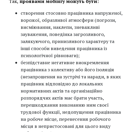
Так,
проявами мобінгу можуть бути:
створення стосовно працівника напруженої,
ворожої, образливої атмосфери (погрози,
висміювання, наклепи, зневажливі
зауваження, поведінка загрозливого,
залякуючого, принизливого характеру та
інші способи виведення працівника із
психологічної рівноваги);
безпідставне негативне виокремлення
працівника з колективу або його ізоляція
(незапрошення на зустрічі та наради, в яких
працівник відповідно до локальних
нормативних актів та організаційно
розпорядчих актів має брати участь,
перешкоджання виконанню ним своєї
трудової функції, недопущення працівника
на робоче місце, перенесення робочого
місця в непристосовані для цього виду