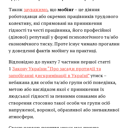
Також
зауважимо
, що
мобінг
– це діяння
роботодавця або окремих працівників трудового
колективу, які спрямовані на приниження
гідності та честі працівника, його професійної
(ділової) репутації у формі психологічного та/або
економічного тиску. Проте існує чимало прогалин
у доведенні фактів мобінгу на практиці.
Відповідно до пункту 7 частини першої статті
1
Закону України “Про засади протидії та
запобіганні дискримінації в Україні”
утиск –
небажана для особи та/або групи осіб поведінка,
метою або наслідком якої є приниження їх
людської гідності за певними ознаками або
створення стосовно такої особи чи групи осіб
напруженої, ворожої, образливої або зневажливої
атмосфери.
Своєю чергою поняття
утиск
має ширше