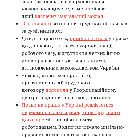
зобов’язані надавати працівникові
навчальну відпустку саме в той час,
який
визначив навчальний заклад
.
Особливості
виконання трудових обовʼязків
за сумісництвом.
Діти, які працюють,
прирівнюються
у правах
до дорослих, а в галузі охорони праці,
робочого часу, відпусток та деяких інших
умов праці користуються пільгами,
встановленими законодавством України.
Чим відрізняється простій від
призупинення дії трудового
договору
пояснили
у Координаційному
центрі з надання правової допомоги.
Право на працю в Україні реалізується
переважно шляхом укладання трудового
договору
між працівником та
роботодавцем. Водночас чимало цивільно-
правових договорів теж засновано на