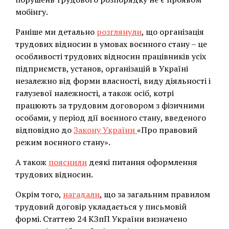
мобінгу.
Раніше ми детально
розглянули
, що організація
трудових відносин в умовах воєнного стану – це
особливості трудових відносин працівників усіх
підприємств, установ, організацій в Україні
незалежно від форми власності, виду діяльності і
галузевої належності, а також осіб, котрі
працюють за трудовим договором з фізичними
особами, у період дії воєнного стану, введеного
відповідно до
Закону України
«Про правовий
режим воєнного стану».
А також
пояснили
деякі питання оформлення
трудових відносин.
Окрім того,
нагадали
, що за загальним правилом
трудовий договір укладається у письмовій
формі. Статтею 24 КЗпП України визначено