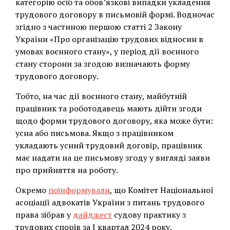
категорію осіб та обов’язкові випадки укладення
трудового договору в письмовій формі. Водночас
згідно з частиною першою статті 2 Закону
України «Про організацію трудових відносин в
умовах воєнного стану», у період дії воєнного
стану сторони за згодою визначають форму
трудового договору.
Тобто, на час дії воєнного стану, майбутній
працівник та роботодавець мають дійти згоди
щодо форми трудового договору, яка може бути:
усна або письмова. Якщо з працівником
укладають усний трудовий договір, працівник
має надати на це письмову згоду у вигляді заяви
про прийняття на роботу.
Окремо
поінформували
, що Комітет Національної
асоціації адвокатів України з питань трудового
права зібрав у
дайджест
судову практику з
трудових спорів за І квартал 2024 року.