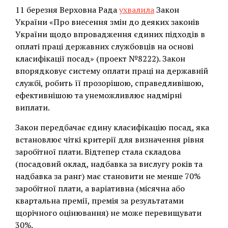
11 березня Верховна Рада
ухвалила
Закон
України «Про внесення змін до деяких законів
України щодо впровадження єдиних підходів в
оплаті праці державних службовців на основі
класифікації посад» (проект №8222). Закон
впорядковує систему оплати праці на державній
службі, робить її прозорішою, справедливішою,
ефективнішою та унеможливлює надмірні
виплати.
Закон передбачає єдину класифікацію посад, яка
встановлює чіткі критерії для визначення рівня
заробітної плати. Відтепер стала складова
(посадовий оклад, надбавка за вислугу років та
надбавка за ранг) має становити не менше 70%
заробітної плати, а варіативна (місячна або
квартальна премії, премія за результатами
щорічного оцінювання) не може перевищувати
30%.