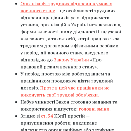
Організація трудових відносин в умовах
воєнного стану
– це особливості трудових
відносин працівників усіх підприємств,
установ, організацій в Україні незалежно від
форми власності, виду діяльності і галузевої
належності, а також осіб, котрі працюють за
трудовим договором з фізичними особами,
у період дії воєнного стану, введеного
відповідно до
Закону України
«Про
правовий режим воєнного стану».
У період простою між роботодавцем та
працівником продовжує діяти трудовий
договір.
Проте в цей час працівники не
виконують свої трудові обов’язки.
Набув чинності Закон стосовно надання та
використання відпусток:
головні зміни
.
Згідно зі
ст. 34
КЗпП простій —
призупинення роботи, викликане
відсутністю організаційних або технічних