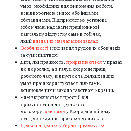
умов, необхідних для виконання роботи,
невідворотною силою або іншими
обставинами. Підприємство, установа
зобов’язані надавати працівникові
навчальну відпустку саме в той час,
який
визначив навчальний заклад
.
Особливості
виконання трудових обовʼязків
за сумісництвом.
Діти, які працюють,
прирівнюються
у правах
до дорослих, а в галузі охорони праці,
робочого часу, відпусток та деяких інших
умов праці користуються пільгами,
встановленими законодавством України.
Чим відрізняється простій від
призупинення дії трудового
договору
пояснили
у Координаційному
центрі з надання правової допомоги.
Право на працю в Україні реалізується