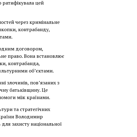
о ратифікувала цей
ностей через кримінальне
зкопки, контрабанду,
ктами.
ародним договором,
ьне право. Вона встановлює
ки, контрабанда,
культурними об’єктами.
ні злочинів, пов’язаних з
чну батьківщину. Це
помоги між країнами.
ьтури та стратегічних
України Володимир
 для захисту національної