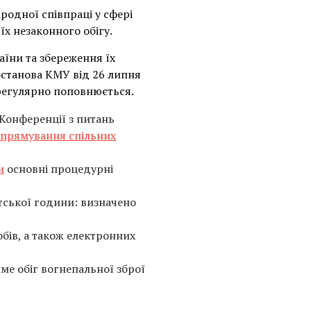
родної співпраці у сфері
їх незаконного обігу.
аїни та збереження їх
останова КМУ від 26 липня
н регулярно поповнюється.
Конференції з питань
спрямування спільних
и
основні процедурні
тської години: визначено
бів, а також електронних
ме обіг вогнепальної зброї