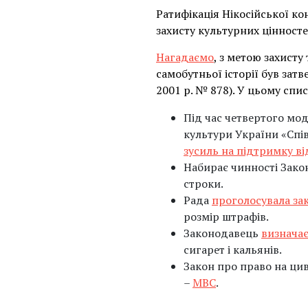
Ратифікація Нікосійської ко
захисту культурних цінносте
Нагадаємо
, з метою захист
самобутньої історії був за
2001 р. № 878). У цьому спи
Під час четвертого мо
культури України «Спі
зусиль на підтримку в
Набирає чинності Зако
строки.
Рада
проголосувала за
розмір штрафів.
Законодавець
визнача
сигарет і кальянів.
Закон про право на цив
–
МВС
.