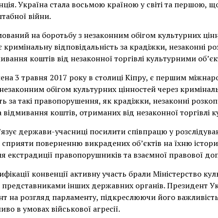
нція. Україна стала восьмою країною у світі та першою, щ
табної війни.
ваний на боротьбу з незаконним обігом культурних цін
 кримінальну відповідальність за крадіжки, незаконні ро
ивання коштів від незаконної торгівлі культурними об’є
лена 3 травня 2017 року в столиці Кіпру, є першим міжн
незаконним обігом культурних цінностей через кримінал
ь за такі правопорушення, як крадіжки, незаконні розкоп
а відмивання коштів, отриманих від незаконної торгівлі 
’язує держави-учасниці посилити співпрацю у розслідуван
 сприяти поверненню викрадених об’єктів на їхню істори
ля екстрадиції правопорушників та взаємної правової до
ифікації конвенції активну участь брали Міністерство кул
 з представниками інших державних органів. Президент 
нт на розгляд парламенту, підкреслюючи його важливість
во в умовах військової агресії.