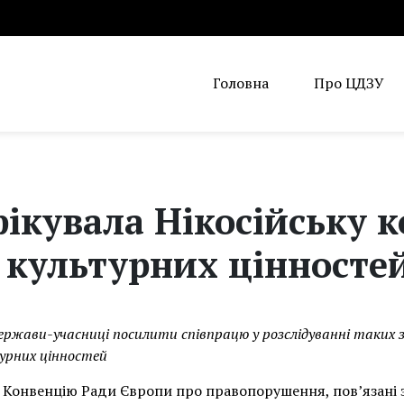
Головна
Про ЦДЗУ
ікувала Нікосійську 
 культурних цінносте
ержави-учасниці посилити співпрацю у розслідуванні таких 
урних цінностей
 Конвенцію Ради Європи про правопорушення, пов’язані 