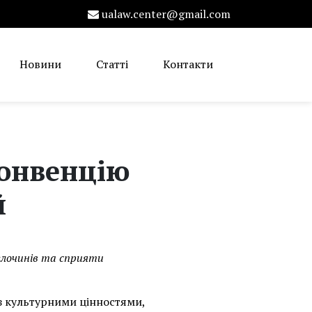
ualaw.center@gmail.com
Новини
Статті
Контакти
конвенцію
й
злочинів та сприяти
з культурними цінностями,