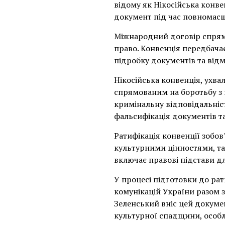
відому як Нікосійська конве
документ під час повномасш
Міжнародний договір спрямо
право. Конвенція передбачає
підробку документів та відм
Нікосійська конвенція, ухва
спрямованим на боротьбу з 
кримінальну відповідальніст
фальсифікація документів т
Ратифікація конвенції зобов
культурними цінностями, та
включає правові підстави д
У процесі підготовки до рат
комунікацій України разом
Зеленський вніс цей докуме
культурної спадщини, особли