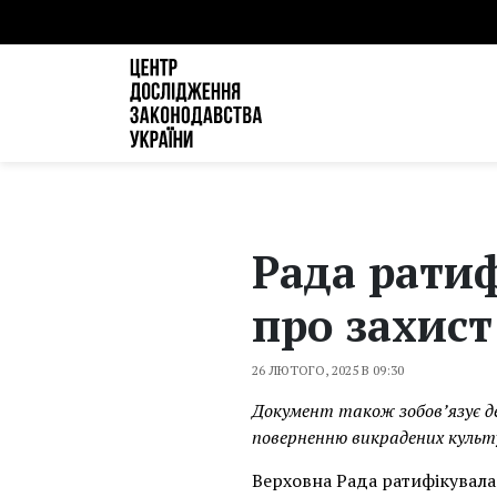
Рада ратиф
про захист
26 ЛЮТОГО, 2025 В 09:30
Документ також зобов’язує д
поверненню викрадених культ
Верховна Рада ратифікувала