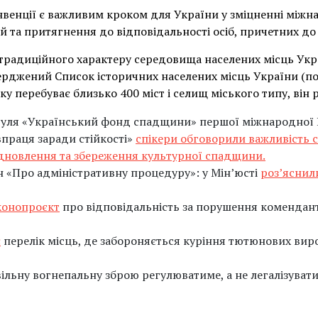
нвенції є важливим кроком для України у зміцненні міжна
й та притягнення до відповідальності осіб, причетних до 
у традиційного характеру середовища населених місць Укр
тверджений Список історичних населених місць України (п
ску перебуває близько 400 міст і селищ міського типу, ві
дуля «Український фонд спадщини» першої міжнародної 
впраця заради стійкості»
спікери обговорили важливість 
ідновлення та збереження культурної спадщини.
н «Про адміністративну процедуру»: у Мін’юсті
роз’яснил
конопроєкт
про відповідальність за порушення комендан
є
перелік місць, де забороняється куріння тютюнових виро
ільну вогнепальну зброю регулюватиме, а не легалізувати