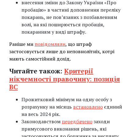
внесення зміни до Закону України «Про
пробацію» в частині доповнення переліку
покарань, не пов’язаних з позбавленням
волі, на які поширюється пробація,
покаранням у виді штрафу.
Раніше ми
повідомляли
, що штраф
застосовується лише до неповнолітніх, котрі
мають самостійний дохід.
Читайте також:
Критерії
нікчемності правочину: позиція
ВС
Прожитковий мінімум на одну особу з
розрахунку на місяць
встановлено
єдиний
на весь 2024 рік.
Законодавством
передбачено
заходи
примусового виконання рішень, які
застосовуються до боржника за несплату