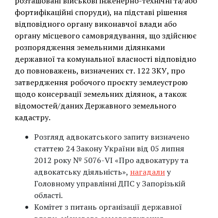
розташовані військові інженерно-технічні та/або
фортифікаційні споруди), на підставі рішення
відповідного органу виконавчої влади або
органу місцевого самоврядування, що здійснює
розпорядження земельними ділянками
державної та комунальної власності відповідно
до повноважень, визначених ст. 122 ЗКУ, про
затвердження робочого проєкту землеустрою
щодо консервації земельних ділянок, а також
відомостей/даних Державного земельного
кадастру.
Розгляд адвокатського запиту визначено
статтею 24 Закону України від 05 липня
2012 року № 5076-VI «Про адвокатуру та
адвокатську діяльність»,
нагадали
у
Головному управлінні ДПС у Запорізькій
області.
Комітет з питань організації державної