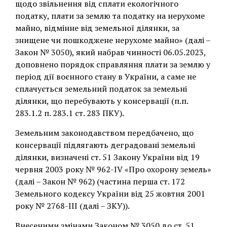
щодо звільнення від сплати екологічного
податку, плати за землю та податку на нерухоме
майно, відмінне від земельної ділянки, за
знищене чи пошкоджене нерухоме майно» (далі –
Закон № 3050), який набрав чинності 06.05.2023,
доповнено порядок справляння плати за землю у
період дії воєнного стану в України, а саме не
сплачується земельний податок за земельні
ділянки, що перебувають у консервації (п.п.
283.1.2 п. 283.1 ст. 283 ПКУ).
Земельним законодавством передбачено, що
консервації підлягають деградовані земельні
ділянки, визначені ст. 51 Закону України від 19
червня 2003 року № 962-ІV «Про охорону земель»
(далі – Закон № 962) (частина перша ст. 172
Земельного кодексу України від 25 жовтня 2001
року № 2768-III (далі – ЗКУ)).
Внесеними змінами Законом № 3050 до ст. 51