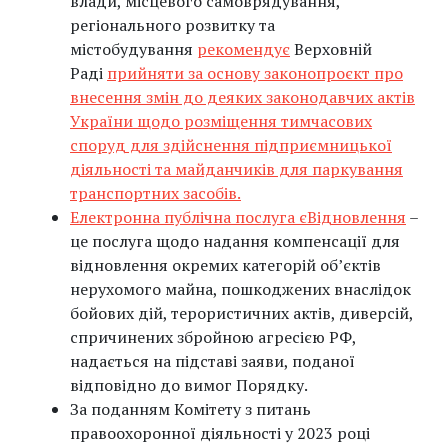
влади, місцевого самоврядування,
регіонального розвитку та
містобудування
рекомендує
Верховній
Раді
прийняти за основу законопроєкт про
внесення змін до деяких законодавчих актів
України щодо розміщення тимчасових
споруд для здійснення підприємницької
діяльності та майданчиків для паркування
транспортних засобів.
Електронна публічна послуга єВідновлення
–
це послуга щодо надання компенсації для
відновлення окремих категорій об’єктів
нерухомого майна, пошкоджених внаслідок
бойових дій, терористичних актів, диверсій,
спричинених збройною агресією РФ,
надається на підставі заяви, поданої
відповідно до вимог Порядку.
За поданням Комітету з питань
правоохоронної діяльності у 2023 році