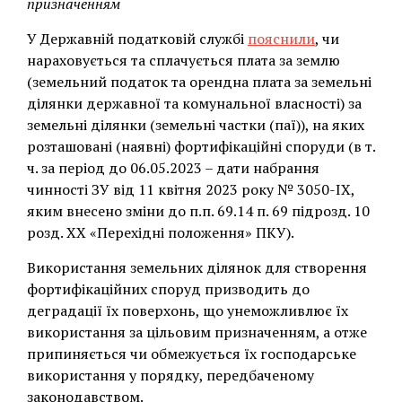
призначенням
У Державній податковій службі
пояснили
, чи
нараховується та сплачується плата за землю
(земельний податок та орендна плата за земельні
ділянки державної та комунальної власності) за
земельні ділянки (земельні частки (паї)), на яких
розташовані (наявні) фортифікаційні споруди (в т.
ч. за період до 06.05.2023 – дати набрання
чинності ЗУ від 11 квітня 2023 року № 3050-ІХ,
яким внесено зміни до п.п. 69.14 п. 69 підрозд. 10
розд. ХХ «Перехідні положення» ПКУ).
Використання земельних ділянок для створення
фортифікаційних споруд призводить до
деградації їх поверхонь, що унеможливлює їх
використання за цільовим призначенням, а отже
припиняється чи обмежується їх господарське
використання у порядку, передбаченому
законодавством.