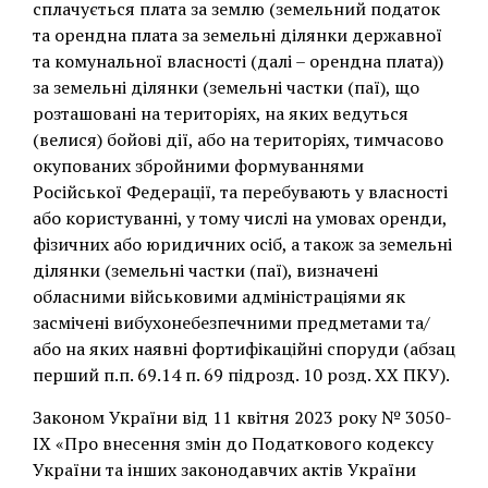
сплачується плата за землю (земельний податок
та орендна плата за земельні ділянки державної
та комунальної власності (далі – орендна плата))
за земельні ділянки (земельні частки (паї), що
розташовані на територіях, на яких ведуться
(велися) бойові дії, або на територіях, тимчасово
окупованих збройними формуваннями
Російської Федерації, та перебувають у власності
або користуванні, у тому числі на умовах оренди,
фізичних або юридичних осіб, а також за земельні
ділянки (земельні частки (паї), визначені
обласними військовими адміністраціями як
засмічені вибухонебезпечними предметами та/
або на яких наявні фортифікаційні споруди (абзац
перший п.п. 69.14 п. 69 підрозд. 10 розд. ХХ ПКУ).
Законом України від 11 квітня 2023 року № 3050-
ІХ «Про внесення змін до Податкового кодексу
України та інших законодавчих актів України