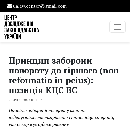
ualaw.center@gmail.com
Принцип заборони
повороту до гіршого (non
reformatio in peius):
позиція КЦС ВС
2 СІЧНЯ, 2024 В 11:57
Правило заборони повороту означає
недопустимість погіршення становища сторони,
яка оскаржує судове рішення