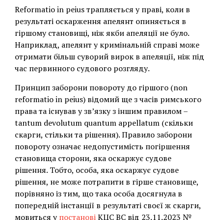
Reformatio in peius трапляється у праві, коли в
результаті оскарження апелянт опиняється в
гіршому становищі, ніж якби апеляції не було.
Наприклад, апелянт у кримінальній справі може
отримати більш суворий вирок в апеляції, ніж під
час первинного судового розгляду.
Принцип заборони повороту до гіршого (non
reformatio in peius) відомий ще з часів римського
права та існував у зв’язку з іншим правилом –
tantum devolutum quantum appellatum (скільки
скарги, стільки та рішення). Правило заборони
повороту означає недопустимість погіршення
становища сторони, яка оскаржує судове
рішення. Тобто, особа, яка оскаржує судове
рішення, не може потрапити в гірше становище,
порівняно із тим, що така особа досягнула в
попередній інстанції в результаті своєї ж скарги,
мовиться у
постанові
КЦС ВС від 23.11.2023 №