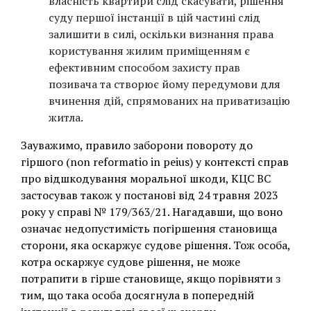
власність квартири слід скасувати, рішення
суду першої інстанції в цій частині слід
залишити в силі, оскільки визнання права
користування жилим приміщенням є
ефективним способом захисту прав
позивача та створює йому передумови для
вчинення дій, спрямованих на приватизацію
житла.
Зауважимо, правило заборони повороту до
гіршого (non reformatio in peius) у контексті справ
про відшкодування моральної шкоди, КЦС ВС
застосував також у постанові від 24 травня 2023
року у справі № 179/363/21. Нагадавши, що воно
означає недопустимість погіршення становища
сторони, яка оскаржує судове рішення. Тож особа,
котра оскаржує судове рішення, не може
потрапити в гірше становище, якщо порівняти з
тим, що така особа досягнула в попередній