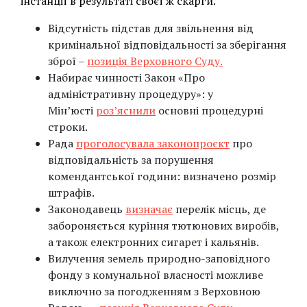
інстанції в результаті своєї ж скарги.
Відсутність підстав для звільнення від
кримінальної відповідальності за зберігання
зброї –
позиція Верховного Суду.
Набирає чинності Закон «Про
адміністративну процедуру»: у
Мін’юсті
роз’яснили
основні процедурні
строки.
Рада
проголосувала законопроєкт
про
відповідальність за порушення
комендантської години: визначено розмір
штрафів.
Законодавець
визначає
перелік місць, де
забороняється куріння тютюнових виробів,
а також електронних сигарет і кальянів.
Вилучення земель природно-заповідного
фонду з комунальної власності можливе
виключно за погодженням з Верховною