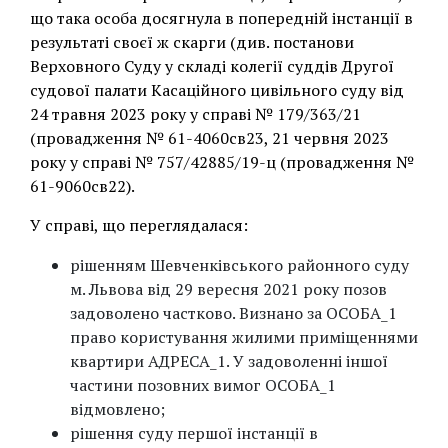
що така особа досягнула в попередній інстанції в
результаті своєї ж скарги (див. постанови
Верховного Суду у складі колегії суддів Другої
судової палати Касаційного цивільного суду від
24 травня 2023 року у справі № 179/363/21
(провадження № 61-4060св23, 21 червня 2023
року у справі № 757/42885/19-ц (провадження №
61-9060св22).
У справі, що переглядалася:
рішенням Шевченківського районного суду
м. Львова від 29 вересня 2021 року позов
задоволено частково. Визнано за ОСОБА_1
право користування жилими приміщеннями
квартири АДРЕСА_1. У задоволенні іншої
частини позовних вимог ОСОБА_1
відмовлено;
рішення суду першої інстанції в