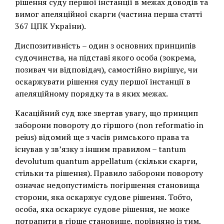
рішення суду першої інстанції в межах доводів та
вимог апеляційної скарги (частина перша статті
367 ЦПК України).
Диспозитивність – один з основних принципів
судочинства, на підставі якого особа (зокрема,
позивач чи відповідач), самостійно вирішує, чи
оскаржувати рішення суду першої інстанції в
апеляційному порядку та в яких межах.
Касаційний суд вже звертав увагу, що принцип
заборони повороту до гіршого (non reformatio in
peius) відомий ще з часів римського права та
існував у зв’язку з іншим правилом – tantum
devolutum quantum appellatum (скільки скарги,
стільки та рішення). Правило заборони повороту
означає недопустимість погіршення становища
сторони, яка оскаржує судове рішення. Тобто,
особа, яка оскаржує судове рішення, не може
потрапити в гірше становище, порівняно із тим,