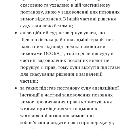
скасовано та ухвалено в цій частині нову
постанову, якою у задоволенні цих позовних
вимог відмовлено. В іншій частині рішення
суду залишено без змін;
апеляційний суд не звернув уваги, що
Шевченківська районна адміністрація не є
належним відповідачем за позовними
вимогами ОСОБА_1, тобто рішення суду в
частині задоволених позовних вимог не
порушує її прав, тому були відсутні підстави
для скасування рішення в зазначеній
частині;
за таких підстав постанову суду апеляційної
інстанції в частині задоволення позовних
вимог про визнання права користування
жилим приміщенням та відмови в
задоволенні позовних вимог про
зобов’язання видати наказ про передачу у