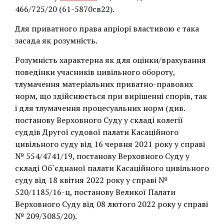
466/725/20 (61-5870св22).
Для приватного права апріорі властивою є така
засада як розумність.
Розумність характерна як для оцінки/врахування
поведінки учасників цивільного обороту,
тлумачення матеріальних приватно-правових
норм, що здійснюється при вирішенні спорів, так
і для тлумачення процесуальних норм (див.
постанову Верховного Суду у складі колегії
суддів Другої судової палати Касаційного
цивільного суду від 16 червня 2021 року у справі
№ 554/4741/19, постанову Верховного Суду у
складі Об`єднаної палати Касаційного цивільного
суду від 18 квітня 2022 року у справі №
520/1185/16-ц, постанову Великої Палати
Верховного Суду від 08 лютого 2022 року у справі
№ 209/3085/20).