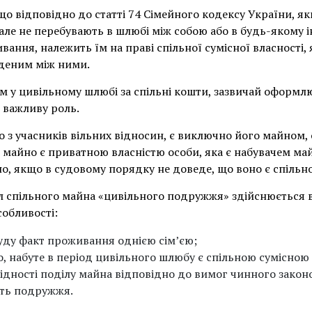
о відповідно до статті 74 Сімейного кодексу України, як
але не перебувають в шлюбі між собою або в будь-якому 
вання, належить їм на праві спільної сумісної власності,
деним між ними.
у цивільному шлюбі за спільні кошти, зазвичай оформлю
 важливу роль.
 з учасників вільних відносин, є виключно його майном,
е майно є приватною власністю особи, яка є набувачем ма
но, якщо в судовому порядку не доведе, що воно є спільн
л спільного майна «цивільного подружжя» здійснюється 
собливості:
суду факт проживання однією сім’єю;
, набуте в період цивільного шлюбу є спільною сумісною
хідності поділу майна відповідно до вимог чинного зако
сть подружжя.