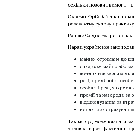
оскільки позовна вимога – ц
Окремо Юрій Бабенко проанал
релевантну судову практику
Раніше Східне міжрегіональ
Наразі українське законодав
майно, отримане до ш
спадкове майно або ма
житло чи земельна діля
речі, придбані за особ
особисті речі, зокрема
премії та нагороди за о
відшкодування за втра
виплати за страхування
Також, суд може визнати ма
чоловіка в разі фактичного