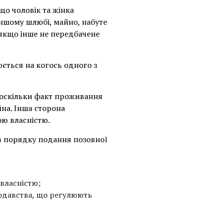
що чоловік та жінка
іншому шлюбі, майно, набуте
 якщо інше не передбачене
ється на когось одного з
 оскільки факт проживання
йна. Інша сторона
ою власністю.
в порядку подання позовної
 власністю;
нодавства, що регулюють