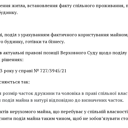
ння житла, встановлення факту спільного проживання, п
будинку.
лі, поділ з урахуванням фактичного користування майном,
 будинку, готівки та бізнесу.
в актуальні правові позиції Верховного Суду щодо поділ
х рішеннях:
23 року у справі № 727/3945/21
снюється так:
 розмір часток дружини та чоловіка в праві спільної влас
 поділ майна в натурі відповідно до визначених часток.
тів нерухомого майна, що перебуває у спільній власності
снити поділ майна таким чином, щоб не зобов’язувати ст