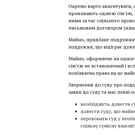
Окремо варто акцентувати, щ
проживають однією сім’єю, 
ними за час спільного прожи
письмовим договором укла
Майно, придбане подружжям 
подружжя, що відіграє дуже
Майно, оформлене на одного
сім’єю не встановлений і вс
позбавлена права на це май
Звернення до суду про поді
заяви до суду та має певні о
необхідність довести 
довести суду, що майно
переконати суд у необ
спільну сумісну власні