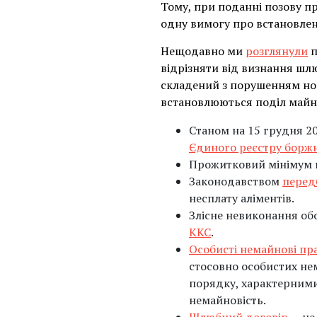
Тому, при поданні позову п
одну вимогу про встановлен
Нещодавно ми
розглянули
п
відрізняти від визнання шлю
складений з порушенням норм
встановлюються поділ майна,
Станом на 15 грудня 20
Єдиного реєстру боржн
Прожитковий мінімум н
Законодавством
перед
несплату аліментів.
Злісне невиконання обо
ККС
.
Особисті немайнові пр
стосовно особистих не
порядку, характерними 
немайновість.