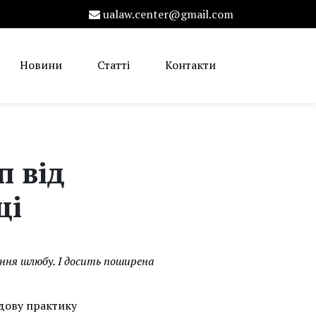
ualaw.center@gmail.com
Новини
Статті
Контакти
п від
ці
ння шлюбу. І досить поширена
удову практику