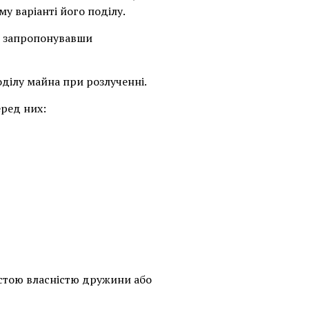
у варіанті його поділу.
к, запропонувавши
ділу майна при розлученні.
еред них:
стою власністю дружини або