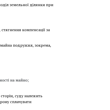
оділ земельної ділянки при
 стягнення компенсації за
у майна подружжя, зокрема,
ності на майно;
 сторін, суду належить
орону сплачувати