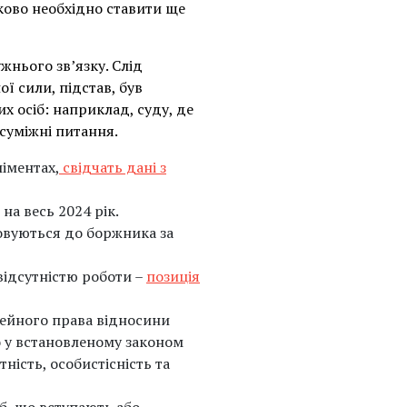
ково необхідно ставити ще
нього зв’язку. Слід
ї сили, підстав, був
х осіб: наприклад, суду, де
 суміжні питання.
ліментах,
свідчать дані з
на весь 2024 рік.
овуються до боржника за
відсутністю роботи –
позиція
мейного права відносини
о у встановленому законом
ність, особистісність та