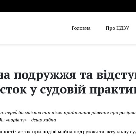
Головна
Про ЦДЗУ
а подружжя та відсту
асток у судовій практи
є перед більшістю пар після прийняття рішення про розірва
іл «порівну» – дещо хибна
івності часток при поділі майна подружжя та актуальну с