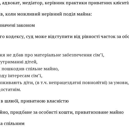
 адвокат, медіатор, керівник практики приватних клієнті
ав, коли можливий нерівний поділ майна:
значені законом
го кодексу, суд може відступити від рівності часток за о
я не дбав про матеріальне забезпечення сім’ї,
в утриманні дітей,
и пошкодив спільне майно,
ду інтересам сім’ї,
живають діти, (в т.ч. непрацездатні повнолітні) за умови,
остатнім.
о в шлюбі, приватною власністю
йно, придбане за особисті кошти, приватизоване майно
а спільним