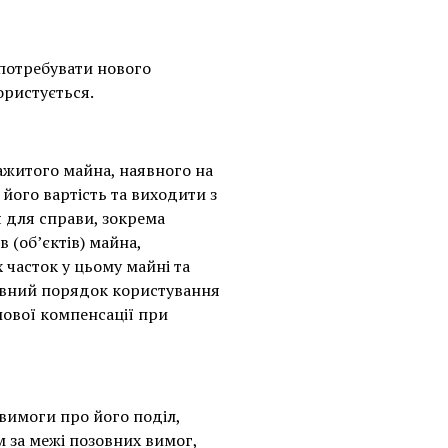
 потребувати нового
ористується.
ажитого майна, наявного на
його вартість та виходити з
я для справи, зокрема
 (об’єктів) майна,
 часток у цьому майні та
евний порядок користування
ової компенсації при
вимоги про його поділ,
м за межі позовних вимог,