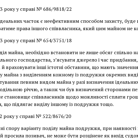
23 року у справі № 686/9818/22
ідеальних часток є неефективним способом захисту, буде
ватиме права іншого співвласника, який цим майном не к
23 року у справі № 654/3751/18
діл майна, необхідно встановити не лише обсяг спільно н
ьного господарства, з’ясувати джерело і час придбання, 
 а й враховувати інші істотні обставини, що мають значенн
у майна з виділенням кожному із подружжя окремих видів
тування певним видом майна у разі визначення ідеальних
одільною річчю, а також чи був визначений сторонами п
е становище співвласників щодо можливості сплати грош
и, що підлягає виділу іншому із подружжя тощо.
22 року у справі № 522/8676/20
і спору варіанту поділу майна подружжя, при наявності 
ий просила позивач, не може бути розцінене як вихід судо