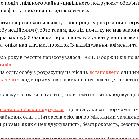
ро поділ спільного майна «цивільного подружжя» обов’яз
ня факту проживання однією сім’єю.
итання розірвання шлюбу — як процесу розірвання подруж
бу недійсним (тобто таким, що від початку не мав законно
 закону). У більшості країн вимагає участі уповноважени
 опіка над дітьми, порядок їх відвідування, аліменти та
23 року в реєстрі нараховувалося 192 150 боржників по а
иків.
а одну особу з розрахунку на місяць
встановлено
єдиний 
бачено
заходи примусового виконання рішень, які застос
в’язку зі сплати аліментів, коли платник виправдовує це 
ава та обов’язки подружжя
– це врегульовані нормами сі
майнових благ та інтересів осіб, шлюб між якими укладен
рисами яких є невідчужуваність, безстроковість, безоплат