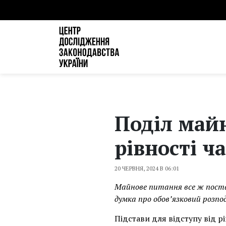
Поділ майн
рівності ч
20 ЧЕРВНЯ, 2024 В 06:01
Майнове питання все ж поста
думка про обов’язковий розпод
Підстави для відступу від р