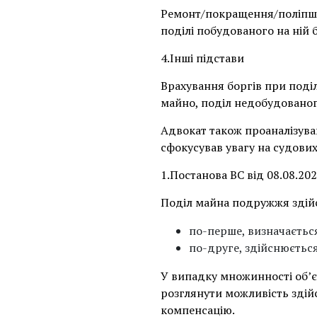
Ремонт/покращення/поліпше
поділі побудованого на ній 
4.Інші підстави
Врахування боргів при поді
майно, поділ недобудованого
Адвокат також проаналізува
сфокусував увагу на судови
1.Постанова ВС від 08.08.20
Поділ майна подружжя здій
по-перше, визначається
по-друге, здійснюється
У випадку множинності об’єк
розглянути можливість здій
компенсацію.