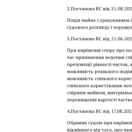
2.Постанова ВС від 31.08.20
Поділ майна з урахуванням 
судового розгляду і порушу
3.Постанова ВС від 21.06.20
При вирішенні спору про по
час припинення ведення спіл
презумпції рівності часток,
можливість реального поділ
можливість спільного корис
спільного користування неп
спірним майном, матеріальн
перевищенні вартості частк
4.Постанова ВС від 17.08.20
Обрання судом при вирішенн
відмінного від того, про як