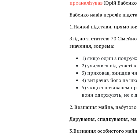
проаналізував
Юрій Бабенко,
Бабенко навів перелік підст
1.Наявні підстави, прямо ви
Згідно зі статтею 70 Сімейно
значення, зокрема:
1) якщо один з подружж
2) ухилявся від участі 
3) приховав, знищив ч
4) витрачав його на шко
5) якщо з позивачем про
вони одержують, не є д
2. Визнання майна, набутог
Дарування, спадкування, ма
3.Визнання особистого майн