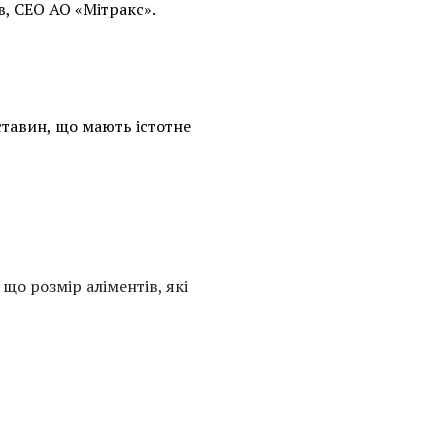
в, CEO АО «Мітракс».
бставин, що мають істотне
 що розмір аліментів, які