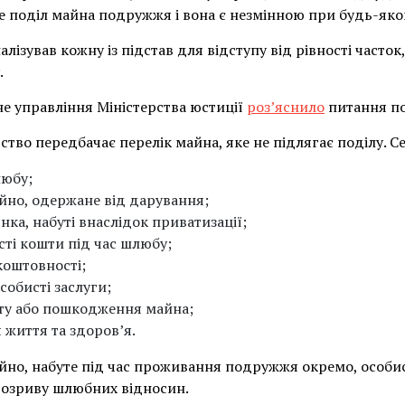
е поділ майна подружжя і вона є незмінною при будь-яком
ізував кожну із підстав для відступу від рівності часто
.
не управління Міністерства юстиції
роз’яснило
питання по
ство передбачає перелік майна, яке не підлягає поділу. С
любу;
йно, одержане від дарування;
нка, набуті внаслідок приватизації;
исті кошти під час шлюбу;
 коштовності;
собисті заслуги;
ту або пошкодження майна;
 життя та здоров’я.
йно, набуте під час проживання подружжя окремо, особи
 розриву шлюбних відносин.