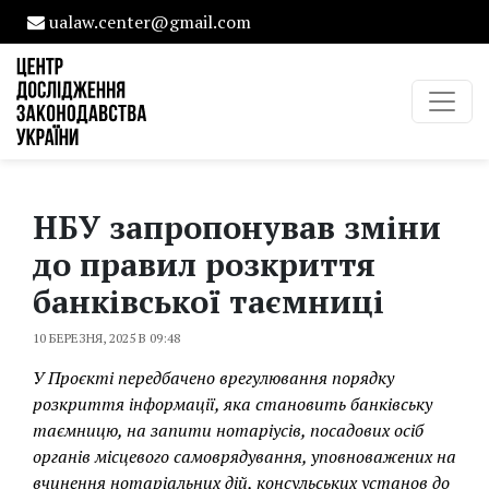
ualaw.center@gmail.com
НБУ запропонував зміни
до правил розкриття
банківської таємниці
10 БЕРЕЗНЯ, 2025 В 09:48
У Проєкті передбачено врегулювання порядку
розкриття інформації, яка становить банківську
таємницю, на запити нотаріусів, посадових осіб
органів місцевого самоврядування, уповноважених на
вчинення нотаріальних дій, консульських установ до