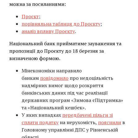
можна за посиланнями:
Проєкт
;
порівняльна таблиця до Проєкту
;
аналіз впливу Проєкту
.
Національний банк прийматиме зауваження та
пропозиції до Проєкту до 18 березня за
визначеною формою.
Мінекономіки направило
банкам
повідомило
про недоцільність
надмірних вимог щодо розкриття
банківських даних під час реалізації
державних програм «Зимова єПідтримка»
та «Національний кешбек».
У яких випадках
передбачені пільги зі
сплати податку
на нерухомість,
пояснили
в
Головному управлінні ДПС у Рівненській
області.