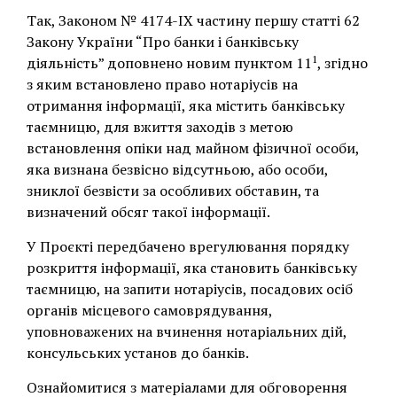
Так, Законом № 4174-ІХ частину першу статті 62
Закону України “Про банки і банківську
1
діяльність” доповнено новим пунктом 11
, згідно
з яким встановлено право нотаріусів на
отримання інформації, яка містить банківську
таємницю, для вжиття заходів з метою
встановлення опіки над майном фізичної особи,
яка визнана безвісно відсутньою, або особи,
зниклої безвісти за особливих обставин, та
визначений обсяг такої інформації.
У Проєкті передбачено врегулювання порядку
розкриття інформації, яка становить банківську
таємницю, на запити нотаріусів, посадових осіб
органів місцевого самоврядування,
уповноважених на вчинення нотаріальних дій,
консульських установ до банків.
Ознайомитися з матеріалами для обговорення