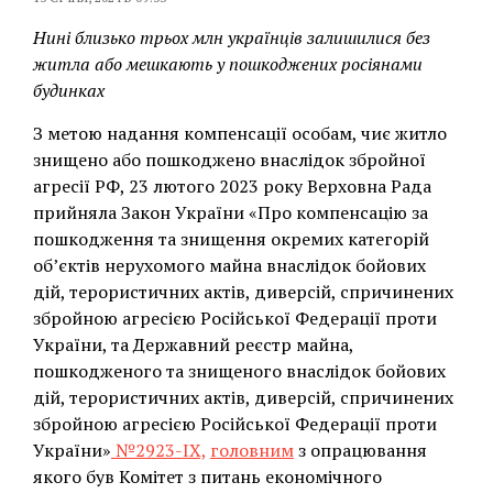
Нині близько трьох млн українців залишилися без
житла або мешкають у пошкоджених росіянами
будинках
З метою надання компенсації особам, чиє житло
знищено або пошкоджено внаслідок збройної
агресії РФ, 23 лютого 2023 року Верховна Рада
прийняла Закон України «Про компенсацію за
пошкодження та знищення окремих категорій
об’єктів нерухомого майна внаслідок бойових
дій, терористичних актів, диверсій, спричинених
збройною агресією Російської Федерації проти
України, та Державний реєстр майна,
пошкодженого та знищеного внаслідок бойових
дій, терористичних актів, диверсій, спричинених
збройною агресією Російської Федерації проти
України»
№2923-IX,
головним
з опрацювання
якого був Комітет з питань економічного