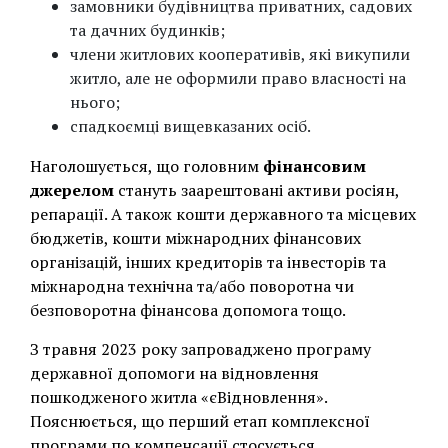
замовники будівництва приватних, садових
та дачних будинків;
члени житлових кооперативів, які викупили
житло, але не оформили право власності на
нього;
спадкоємці вищевказаних осіб.
Наголошується, що головним
фінансовим
джерелом
стануть заарештовані активи росіян,
репарації. А також кошти державного та місцевих
бюджетів, кошти міжнародних фінансових
організацій, інших кредиторів та інвесторів та
міжнародна технічна та/або поворотна чи
безповоротна фінансова допомога тощо.
З травня 2023 року запроваджено програму
державної допомоги на відновлення
пошкодженого житла «єВідновлення».
Пояснюється, що перший етап комплексної
програми по компенсації стосується