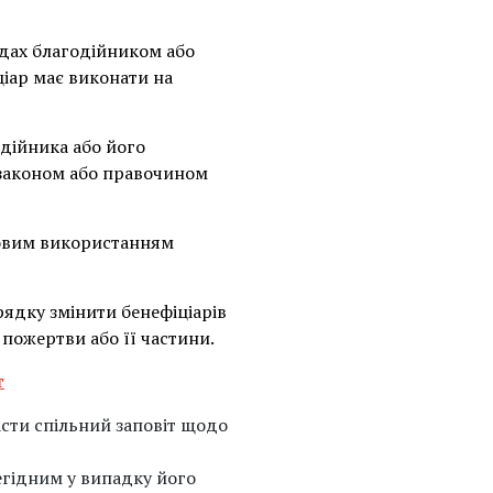
дах благодійником або
іар має виконати на
дійника або його
х законом або правочином
ьовим використанням
ядку змінити бенефіціарів
 пожертви або її частини.
т
сти спільний заповіт щодо
гідним у випадку його