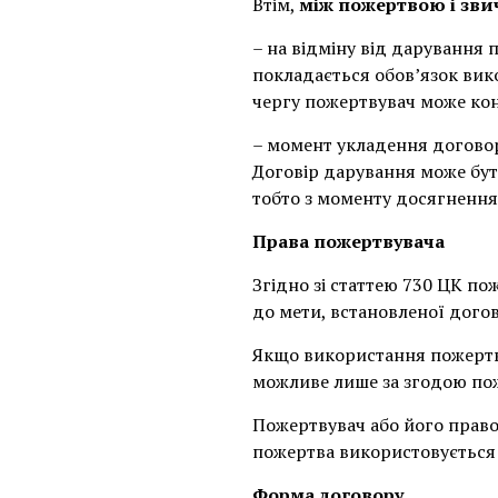
Втім,
між пожертвою і зв
– на відміну від дарування
покладається обов’язок вик
чергу пожертвувач може ко
– момент укладення договор
Договір дарування може бут
тобто з моменту досягнення
Права пожертвувача
Згідно зі статтею 730 ЦК п
до мети, встановленої дого
Якщо використання пожертв
можливе лише за згодою поже
Пожертвувач або його прав
пожертва використовується
Форма договору