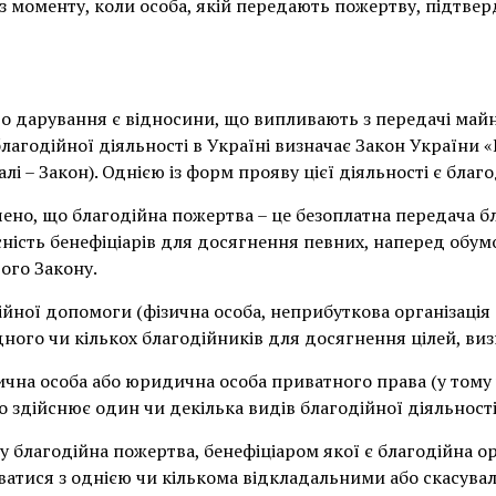
з моменту, коли особа, якій передають пожертву, підтвер
до дарування є відносини, що випливають з передачі майн
 благодійної діяльності в Україні визначає Закон України 
далі – Закон). Однією із форм прояву цієї діяльності є благ
чено, що благодійна пожертва – це безоплатна передача б
сність бенефіціарів для досягнення певних, наперед обум
ього Закону.
ійної допомоги (фізична особа, неприбуткова організація
ного чи кількох благодійників для досягнення цілей, ви
ична особа або юридична особа приватного права (у тому 
о здійснює один чи декілька видів благодійної діяльності 
ну благодійна пожертва, бенефіціаром якої є благодійна ор
атися з однією чи кількома відкладальними або скасувал