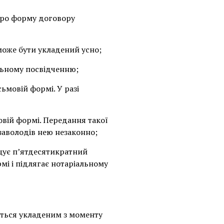
про форму договору
може бути укладений усно;
альному посвідченню;
ьмовій формі. У разі
овій формі. Передання такої
заволодів нею незаконно;
ищує п’ятдесятикратний
мі і підлягає нотаріальному
ється укладеним з моменту