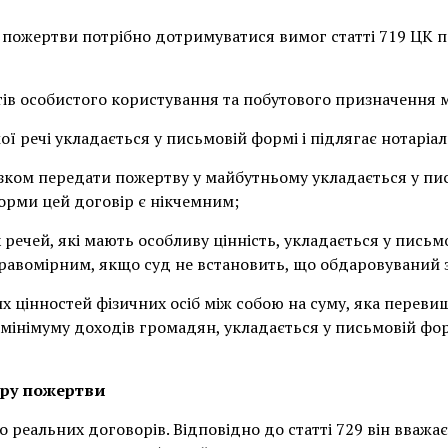
 пожертви потрібно дотримуватися вимог статті 719 ЦК 
ів особистого користування та побутового призначення 
ї речі укладається у письмовій формі і підлягає нотарі
язком передати пожертву у майбутньому укладається у пис
рми цей договір є нікчемним;
речей, які мають особливу цінність, укладається у письм
правомірним, якщо суд не встановить, що обдаровуваний 
х цінностей фізичних осіб між собою на суму, яка перев
мінімуму доходів громадян, укладається у письмовій фор
ору пожертви
 реальних договорів. Відповідно до статті 729 він вважа