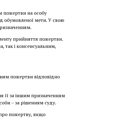
м пожертви на особу
д обумовленої мети. У свою
призначенням.
оменту прийняття пожертви.
, так і консенсуальним,
нням пожертви відповідно
 її за іншим призначенням
соби – за рішенням суду.
про пожертву, якщо