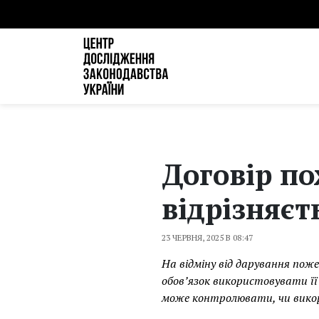
Договір по
відрізняєт
23 ЧЕРВНЯ, 2025 В 08:47
На відміну від дарування по
обов’язок використовувати її
може контролювати, чи вико