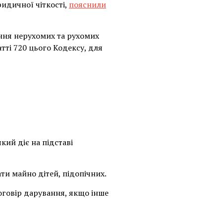
идичної чіткості,
пояснили
ання нерухомих та рухомих
тті 720 цього Кодексу, для
кий діє на підставі
ти майно дітей, підопічних.
оговір дарування, якщо інше