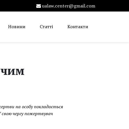
ualaw.center@gmail.com
Новини
Статті
Контакти
 чим
жертви на особу покладається
У свою чергу пожертвувач