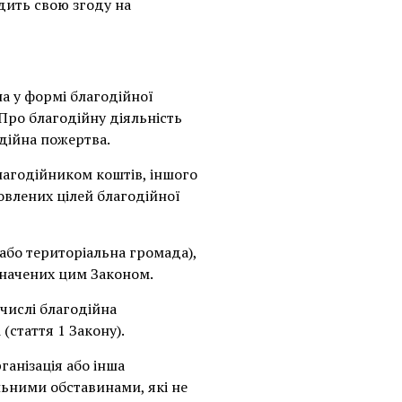
дить свою згоду на
а у формі благодійної
«Про благодійну діяльність
одійна пожертва.
лагодійником коштів, іншого
овлених цілей благодійної
 або територіальна громада),
значених цим Законом.
числі благодійна
(стаття 1 Закону).
ганізація або інша
ьними обставинами, які не