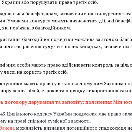
України або порушувати права третіх осіб.
адаватися бенефеціарам, визначеним на конкурсних заса
. Умовами конкурсу можуть визначатися дії, які бенефіц
, які пов’язані з благодійником.
ористання благодійної пожертви можлива за згодою благо
а підставі рішення суду чи в інших випадках, визначени
ені ним особи мають право здійснювати контроль за ціл
 числі на користь третіх осіб.
аступники мають право у встановленому цим Законом пор
 порушення цілей, строків та порядку використання такої
ть договору дарування та заповіту: пояснення Мін’юс
243 Цивільного кодексу України подружжя має право скла
му на праві спільної сумісної власності.
бачена
можливість визнання потенційного спадкоємця не