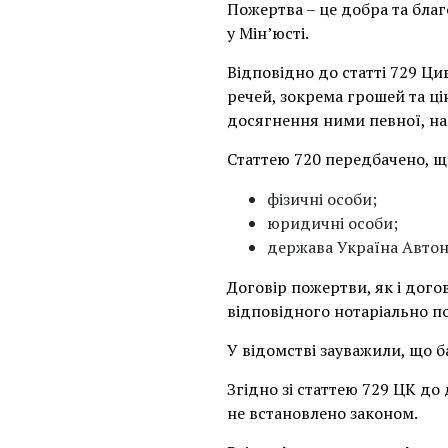
Пожертва – це добра та бла
у Мін’юсті.
Відповідно до статті 729 Ц
речей, зокрема грошей та ц
досягнення ними певної, на
Статтею 720 передбачено, щ
фізичні особи;
юридичні особи;
держава Україна Автон
Договір пожертви, як і дого
відповідного нотаріально п
У відомстві зауважили, що б
Згідно зі статтею 729 ЦК д
не встановлено законом.