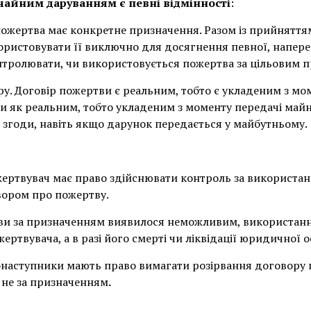
ичайним даруванням є
певні відмінності
:
 пожертва має конкретне призначення. Разом із прийняття
ористовувати її виключно для досягнення певної, напере
нтролювати, чи використовується пожертва за цільовим 
у. Договір пожертви є реальним, тобто є укладеним з м
и як реальним, тобто укладеним з моменту передачі майна
 згоди, навіть якщо дарунок передається у майбутньому.
ожертвувач має право здійснювати контроль за використа
вором про пожертву.
и за призначенням виявилося неможливим, використання
ртвувача, а в разі його смерті чи ліквідації юридичної о
онаступники мають право вимагати розірвання договору 
 не за призначенням
.