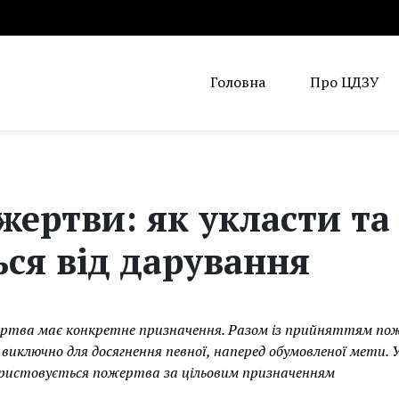
Головна
Про ЦДЗУ
жертви: як укласти та
ься від дарування
жертва має конкретне призначення. Разом із прийняттям по
 виключно для досягнення певної, наперед обумовленої мети. 
ристовується пожертва за цільовим призначенням