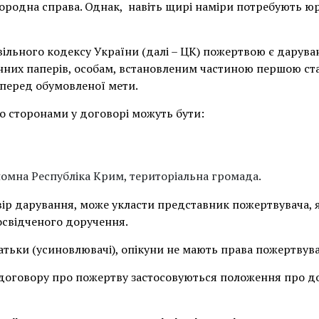
городна справа. Однак, навіть щирі наміри потребують юр
ивільного кодексу України (далі – ЦК) пожертвою є дарув
інних паперів, особам, встановленим частиною першою ста
перед обумовленої мети.
о сторонами у договорі можуть бути:
омна Республіка Крим, територіальна громада.
вір дарування, може укласти представник пожертвувача, я
освідченого доручення.
атьки (усиновлювачі), опікуни не мають права пожертвува
о договору про пожертву застосовуються положення про д