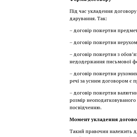
Під час укладення договору
дарування. Так:
– договір пожертви предмет
– договір пожертви нерухомо
– договір пожертви з обов’
недодержання письмової фо
– договір пожертви рухомих 
речі за усним договором є 
– договір пожертви валютни
розмір неоподатковуваного 
посвідченню.
Момент укладення догов
Такий правочин належить до