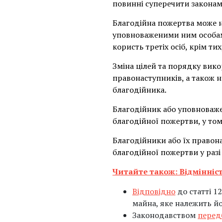
повинні суперечити законам 
Благодійна пожертва може н
уповноваженими ним особами
користь третіх осіб, крім тих
Зміна цілей та порядку вик
правонаступників, а також н
благодійника.
Благодійник або уповноваж
благодійної пожертви, у тому
Благодійники або їх правон
благодійної пожертви у разі
Читайте також: Відмінніс
Відповідно
до статті 1
майна, яке належить йо
Законодавством
перед