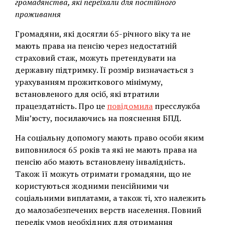
громадянства, які переїхали для постійного
проживання
Громадяни, які досягли 65-річного віку та не
мають права на пенсію через недостатній
страховий стаж, можуть претендувати на
державну підтримку. Її розмір визначається з
урахуванням прожиткового мінімуму,
встановленого для осіб, які втратили
працездатність. Про це
повідомила
пресслужба
Мін’юсту, посилаючись на пояснення БПД.
На соціальну допомогу мають право особи яким
виповнилося 65 років та які не мають права на
пенсію або мають встановлену інвалідність.
Також її можуть отримати громадяни, що не
користуються жодними пенсійними чи
соціальними виплатами, а також ті, хто належить
до малозабезпечених верств населення. Повний
перелік умов необхідних для отримання