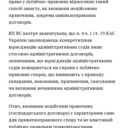
права у публічно-правових відносинах такий
спосіб захисту, як визнання недійсними
правочинів, зокрема цивільноправових
договорів.
ВП ВС вкотре акцентувала, що п. 4 ч. 1 ст. 19 КАС
України законодавець конкретизував
юрисдикцію адміністративних судів лише
стосовно адміністративних договорів,
зазначивши, що юрисдикція адміністративних
судів поширюється на справи у публічно-
правових спорах, що виникають з приводу
укладання, виконання, припинення, скасування
чи визнання нечинними адміністративних
договорів.
Отже, визнання недійсним правочину
(господарського договору) є характерним саме
для приватноправового спору та не властивий
публічно-правовим правовідносинам.