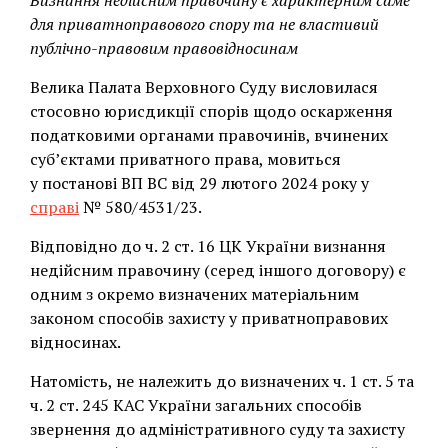
Визнання недійсним правочину є характерним саме
для приватноправового спору та не властивий
публічно-правовим правовідносинам
Велика Палата Верховного Суду висловилася
стосовно юрисдикції спорів щодо оскарження
податковими органами правочинів, вчинених
суб’єктами приватного права, мовиться
у
постанові ВП ВС від 29 лютого 2024 року у
справі
№ 580/4531/23.
Відповідно до ч. 2 ст. 16 ЦК України визнання
недійсним правочину (серед іншого договору) є
одним з окремо визначених матеріальним
законом способів захисту у приватноправових
відносинах.
Натомість, не належить до визначених ч. 1 ст. 5 та
ч. 2 ст. 245 КАС України загальних способів
звернення до адміністративного суду та захисту