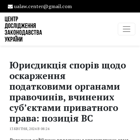
ualaw.center@gmail.com
Юрисдикція спорів щодо
оскарження
податковими органами
правочинів, вчинених
суб’єктами приватного
права: позиція ВС
13 КВІТНЯ, 2024 В 08:24