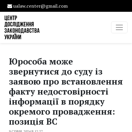
ualaw.center@gmail.com
Юрособа може
звернутися до суду із
заявою про встановлення
факту недостовірності
інформації в порядку
окремого провадження:
позиція ВС
9 СІЧНЯ, 2024 В 12:27