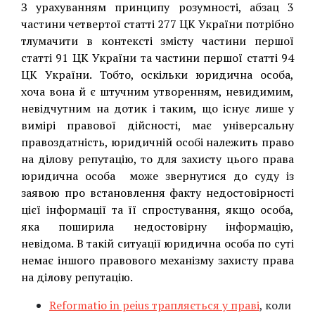
З урахуванням принципу розумності, абзац 3
частини четвертої статті 277 ЦК України потрібно
тлумачити в контексті змісту частини першої
статті 91 ЦК України та частини першої статті 94
ЦК України. Тобто, оскільки юридична особа,
хоча вона й є штучним утворенням, невидимим,
невідчутним на дотик і таким, що існує лише у
вимірі правової дійсності, має універсальну
правоздатність, юридичній особі належить право
на ділову репутацію, то для захисту цього права
юридична особа може звернутися до суду із
заявою про встановлення факту недостовірності
цієї інформації та її спростування, якщо особа,
яка поширила недостовірну інформацію,
невідома. В такій ситуації юридична особа по суті
немає іншого правового механізму захисту права
на ділову репутацію.
Reformatio in peius трапляється у праві
, коли