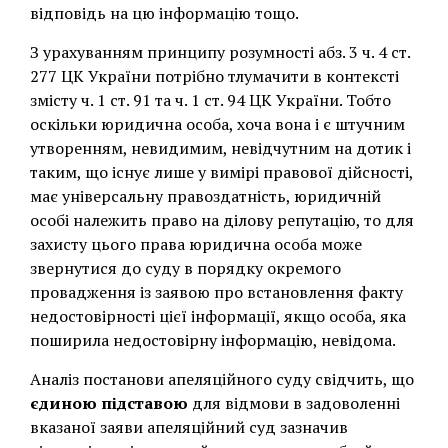
відповідь на цю інформацію тощо.
З урахуванням принципу розумності абз. 3 ч. 4 ст.
277 ЦК України потрібно тлумачити в контексті
змісту ч. 1 ст. 91 та ч. 1 ст. 94 ЦК України. Тобто
оскільки юридична особа, хоча вона і є штучним
утворенням, невидимим, невідчутним на дотик і
таким, що існує лише у вимірі правової дійсності,
має універсальну правоздатність, юридичній
особі належить право на ділову репутацію, то для
захисту цього права юридична особа може
звернутися до суду в порядку окремого
провадження із заявою про встановлення факту
недостовірності цієї інформації, якщо особа, яка
поширила недостовірну інформацію, невідома.
Аналіз постанови апеляційного суду свідчить, що
єдиною підставою
для відмови в задоволенні
вказаної заяви апеляційний суд зазначив