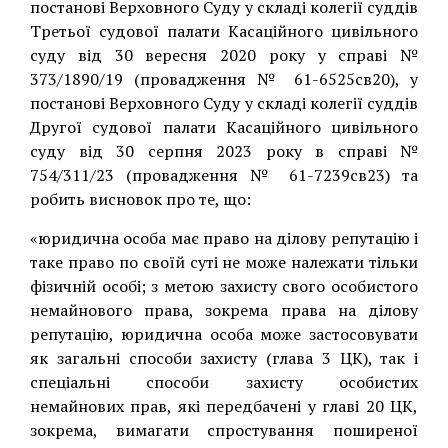
постанові Верховного Суду у складі колегії суддів
Третьої судової палати Касаційного цивільного
суду від 30 вересня 2020 року у справі №
373/1890/19 (провадження № 61-6525св20), у
постанові Верховного Суду у складі колегії суддів
Другої судової палати Касаційного цивільного
суду від 30 cерпня 2023 року в справі №
754/311/23 (провадження № 61-7239св23) та
робить висновок про те, що:
«юридична особа має право на ділову репутацію і
таке право по своїй суті не може належати тільки
фізичній особі; з метою захисту свого особистого
немайнового права, зокрема права на ділову
репутацію, юридична особа може застосовувати
як загальні способи захисту (глава 3 ЦК), так і
спеціальні способи захисту особистих
немайнових прав, які передбачені у главі 20 ЦК,
зокрема, вимагати спростування поширеної