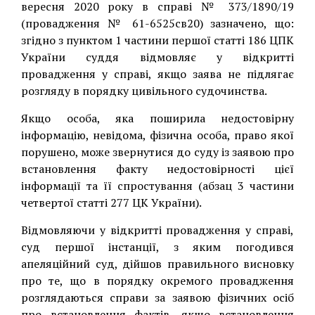
вересня 2020 року в справі № 373/1890/19
(провадження № 61-6525св20) зазначено, що:
згідно з пунктом 1 частини першої статті 186 ЦПК
України суддя відмовляє у відкритті
провадження у справі, якщо заява не підлягає
розгляду в порядку цивільного судочинства.
Якщо особа, яка поширила недостовірну
інформацію, невідома, фізична особа, право якої
порушено, може звернутися до суду із заявою про
встановлення факту недостовірності цієї
інформації та її спростування (абзац 3 частини
четвертої статті 277 ЦК України).
Відмовляючи у відкритті провадження у справі,
суд першої інстанції, з яким погодився
апеляційний суд, дійшов правильного висновку
про те, що в порядку окремого провадження
розглядаються справи за заявою фізичних осіб
про встановлення фактів, якщо встановлення