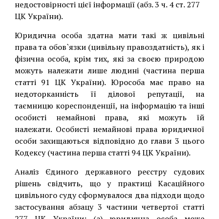
недостовірності цієї інформації (абз. 3 ч. 4 ст. 277
ЦК України).
Юридична особа здатна мати такі ж цивільні
права та обов`язки (цивільну правоздатність), як і
фізична особа, крім тих, які за своєю природою
можуть належати лише людині (частина перша
статті 91 ЦК України). Юрособа має право на
недоторканність її ділової репутації, на
таємницю кореспонденції, на інформацію та інші
особисті немайнові права, які можуть їй
належати. Особисті немайнові права юридичної
особи захищаються відповідно до глави 3 цього
Кодексу (частина перша статті 94 ЦК України).
Аналіз Єдиного державного реєстру судових
рішень свідчить, що у практиці Касаційного
цивільного суду сформувалося два підходи щодо
застосування абзацу 3 частини четвертої статті
277 ЦК України: (а) юридична особа може