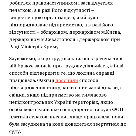
робиться правонаступником і засвідчується
печаткою, а в разі його відсутності –
вищестоящою організацією, якій було
підпорядковане підприємство, а в разі його
відсутності – облархівом, держархівом м.Києва,
держархівом м.Севастополя і держархівом при
Раді Міністрів Криму.
Зауважимо, якщо трудова книжка втрачена чи в
ній бракує записів про трудову діяльність, є інші
способи підтвердити те, що людина справді
працювала. Фахівці
пояснили
способи
підтвердження стажу, коли є письмові докази, є
свідки, якщо підприємство на тимчасово
непідконтрольних Україні територіях, якщо
особа вела селянське господарство чи була ФОП і
платила страхові внески і якщо працювала, поки
була засуджена та коли доведеться звертатися до
суду.