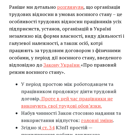
Раніше ми детально
розглянули
, що організація
трудових відносин в умовах воєнного стану – це
особливості трудових відносин працівників усіх
підприємств, установ, організацій в Україні
незалежно від форми власності, виду діяльності і
галузевої належності, а також осіб, котрі
працюють за трудовим договором з фізичними
особами, у період дії воєнного стану, введеного
відповідно до
Закону України
«Про правовий
режим воєнного стану».
У період простою між роботодавцем та
працівником продовжує діяти трудовий
договір.
Проте в цей час працівники не
виконують свої трудові обов’язки.
Набув чинності Закон стосовно надання та
використання відпусток:
головні зміни
.
Згідно зі
ст. 34
КЗпП простій —
призупинення роботи, викликане