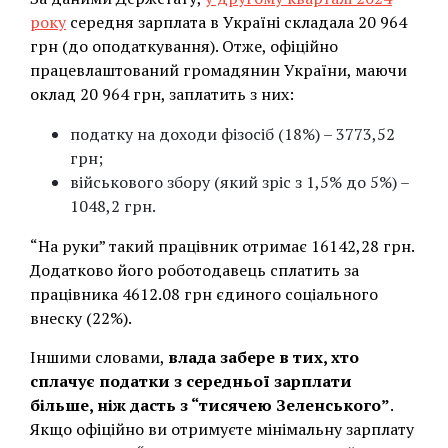
року
середня зарплата в Україні складала 20 964
грн (до оподаткування). Отже, офіційно
працевлаштований громадянин України, маючи
оклад 20 964 грн, заплатить з них:
податку на доходи фізосіб (18%) – 3773,52
грн;
військового збору (який зріс з 1,5% до 5%) –
1048,2 грн.
“На руки” такий працівник отримає 16142,28 грн.
Додатково його роботодавець сплатить за
працівника 4612.08 грн єдиного соціального
внеску (22%).
Іншими словами,
влада забере в тих, хто
сплачує податки з середньої зарплати
більше, ніж дасть з “тисячею Зеленського”
.
Якщо офіційно ви отримуєте мінімальну зарплату