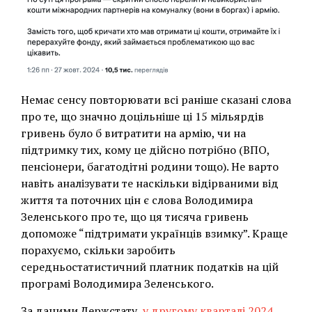
Немає сенсу повторювати всі раніше сказані слова
про те, що значно доцільніше ці 15 мільярдів
гривень було б витратити на армію, чи на
підтримку тих, кому це дійсно потрібно (ВПО,
пенсіонери, багатодітні родини тощо). Не варто
навіть аналізувати те наскільки відірваними від
життя та поточних цін є слова Володимира
Зеленського про те, що ця тисяча гривень
допоможе “підтримати українців взимку”. Краще
порахуємо, скільки заробить
середньостатистичний платник податків на цій
програмі Володимира Зеленського.
За даними Держстату,
у другому кварталі 2024