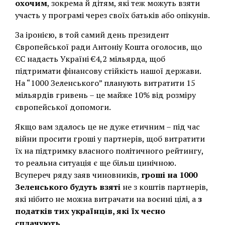
охочим
, зокрема й дітям, які теж можуть взяти
участь у програмі через своїх батьків або опікунів.
За іронією, в той самий день президент
Європейської ради Антоніу Кошта оголосив, що
ЄС надасть Україні €4,2 мільярда, щоб
підтримати фінансову стійкість нашої держави.
На “1000 Зеленського” планують витратити 15
мільярдів гривень – це майже 10% від розміру
європейської допомоги.
Якщо вам здалось це не дуже етичним – під час
війни просити гроші у партнерів, щоб витратити
їх на підтримку власного політичного рейтингу,
то реальна ситуація є ще більш цинічною.
Всупереч ряду заяв чиновників,
гроші на 1000
Зеленського будуть взяті
не з коштів партнерів,
які нібито не можна витрачати на воєнні цілі, а
з
податків тих українців, які їх чесно
сплачують
.