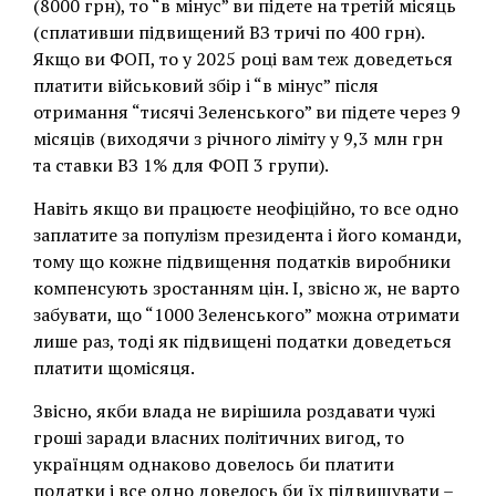
(8000 грн), то “в мінус” ви підете на третій місяць
(сплативши підвищений ВЗ тричі по 400 грн).
Якщо ви ФОП, то у 2025 році вам теж доведеться
платити військовий збір і “в мінус” після
отримання “тисячі Зеленського” ви підете через 9
місяців (виходячи з річного ліміту у 9,3 млн грн
та ставки ВЗ 1% для ФОП 3 групи).
Навіть якщо ви працюєте неофіційно, то все одно
заплатите за популізм президента і його команди,
тому що кожне підвищення податків виробники
компенсують зростанням цін. І, звісно ж, не варто
забувати, що “1000 Зеленського” можна отримати
лише раз, тоді як підвищені податки доведеться
платити щомісяця.
Звісно, якби влада не вирішила роздавати чужі
гроші заради власних політичних вигод, то
українцям однаково довелось би платити
податки і все одно довелось би їх підвищувати –