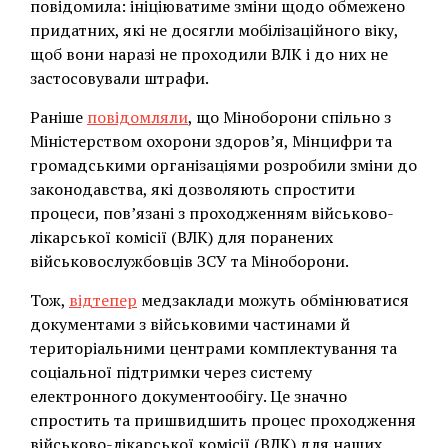
повідомила: ініціюватиме зміни щодо обмежено
придатних, які не досягли мобілізаційного віку,
щоб вони наразі не проходили ВЛК і до них не
застосовували штрафи.
Раніше
повідомляли
, що Міноборони спільно з
Міністерством охорони здоров’я, Мінцифри та
громадськими організаціями розробили зміни до
законодавства, які дозволяють спростити
процеси, пов’язані з проходженням військово-
лікарської комісії (ВЛК) для поранених
військовослужбовців ЗСУ та Міноборони.
Тож,
відтепер
медзаклади можуть обмінюватися
документами з військовими частинами й
територіальними центрами комплектування та
соціальної підтримки через систему
електронного документообігу. Це значно
спростить та пришвидшить процес проходження
військово-лікарської комісії (ВЛК) для наших