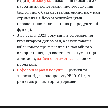
Рада
проголосувала
закон, ініційований 37
народними депутатами, про збереження
біологічного батьківства/материнства, у разі
отримання військовослужбовцями
поранень, що впливають на репродуктивні
функції.
З 1 грудня 2023 року митне оформлення
гуманітарної допомоги, а також товарів
військового призначення та подвійного
використання, що ввозяться як гуманітарна
допомога,
здійснюватиметься
за новим
порядком.
Реформи заради корупції
– ризики та
загрози від законопроєкту №10101 для
ринку азартних ігор та держави.