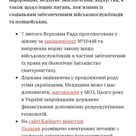
також щодо інших питань, пов’язаних із
соціальним забезпеченням військовослужбовців
та поліцейських.
7 лютого Верховна Рада проголосувала у
цілому за
законопроєкт
№10448 та
виправила норму закону щодо
військовослужбовців в частині забезпечення
їх права на біологічне батьківство
(материнство).
Держава зацікавлена у продовженні роду
усіма українцями. Медицина може і має
допомагати,
наголосили
у МОЗ. Цього року
в Україні запровадили державне
фінансування допоміжних репродуктивних
технологій.
На
сайті Кабінету міністрів
України
розміщено електронну петицію з
закликом забезпечити безрецептурний