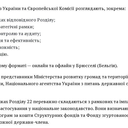
з України та Європейської Комісії розглядають, зокрема:
ах відповідного Розділу;
атегічні рамки;
онтролю та аудиту;
я та ефективність;
ожність;
цію.
ому форматі — онлайн та офлайн у Брюсселі (Бельгія).
и представники Міністерства розвитку громад та територі
и, Національного агентства України з питань державної 
ежах Розділу 22 переважно складаються з рамкових та імп
застосування у національне законодавство. Вони визначаю
рограм за кошти Структурних фондів та Фонду згуртованос
кожної держави-члена.