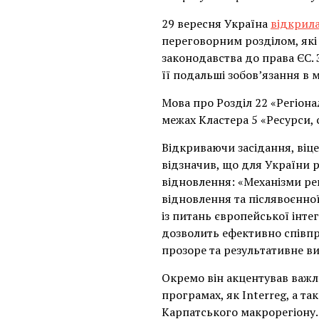
29 вересня Україна
відкрил
переговорним розділом, які 
законодавства до права ЄС. 
її подальші зобовʼязання в 
Мова про Розділ 22 «Регіона
межах Кластера 5 «Ресурси, 
Відкриваючи засідання, віце
відзначив, що для України р
відновлення: «Механізми ре
відновлення та післявоєнно
із питань європейської інт
дозволить ефективно співпра
прозоре та результативне ви
Окремо він акцентував важлив
програмах, як Interreg, а т
Карпатського макрорегіону.