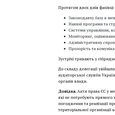
Протягом двох днів фахівці 
Законодавчу базу в меж
Наявні програми та стр
Системи управління, к
Моніторинг, оцінюванн
Адміністративну спром
Прозорість та комуніка
Зустрічі тривають у гібридн
До складу делегації увійшл
аудиторської служби Україн
органів влади.
Довідка.
Акти права ЄС у м
які не потребують прямого 
погодження та реалізації п
територіальної організації 