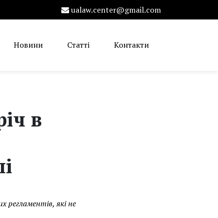
ualaw.center@gmail.com
Новини
Статті
Контакти
іч в
лі
 регламентів, які не