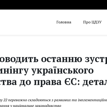
Головна
Про ЦДЗУ
оводить останню зустр
нінгу українського
тва до права ЄС: дета
у 22 переважно складаються з рамкових та імплементаційних
ання у національне законодавство