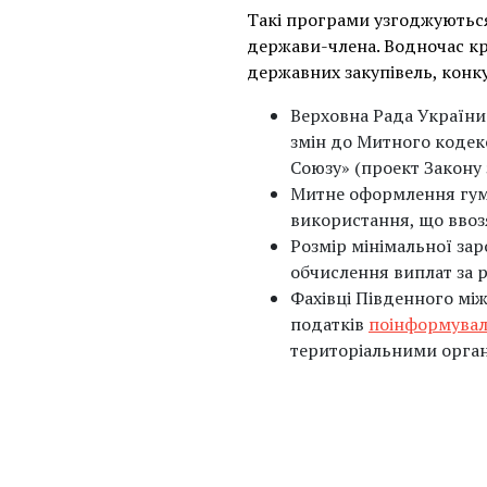
Такі програми узгоджуються
держави-члена. Водночас кр
державних закупівель, конкур
Верховна Рада України
змін до Митного кодек
Союзу» (проект Закону
Митне оформлення гума
використання, що ввоз
Розмір мінімальної зар
обчислення виплат за 
Фахівці Південного мі
податків
поінформува
територіальними орга