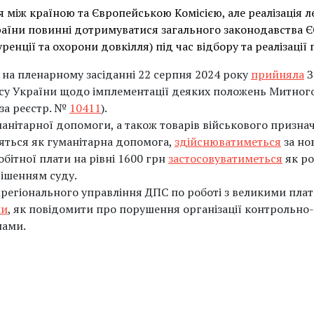
 між країною та Європейською Комісією, але реалізація л
аїни повинні дотримуватися загального законодавства Є
енції та охорони довкілля) під час відбору та реалізації 
 на пленарному засіданні 22 серпня 2024 року
прийняла
З
су України щодо імплементації деяких положень Митног
 за реєстр. №
10411
).
нітарної допомоги, а також товарів військового призна
яться як гуманітарна допомога,
здійснюватиметься
за но
обітної плати на рівні 1600 грн
застосовуватиметься
як ро
рішенням суду.
жрегіонального управління ДПС по роботі з великими пла
ли
, як повідомити про порушення організації контрольно-
нами.