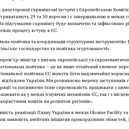
а
двосторонні скринінгові зустрічі з Європейською Комісі
триватимуть 29 та 30 вересня і є завершальною в межах 
За підсумками скринінгу буде визначено та зафіксовано р
межах процесу вступу в ЄС.
льна політика та координація структурних інструментів» Ц
сільське господарство та політика згуртованості».
прем’єр-міністр з питань європейської та євроатлантично
егіональна політика — це не лише технічний елемент перег
гіональної політики ЄС можуть бути надзвичайно корисн
ї відбудови України. Ми розвиваємо мережу заступників г
еграції та посилюємо їхню спроможність працювати з цим
цювати як у межах існуючих механізмів ЄС, так і з місце
користання коштів на розвиток регіонів».
ість реалізації Плану України в межах Ukraine Facility та 
акож наявність амбітних ініціатив прикордонних областей